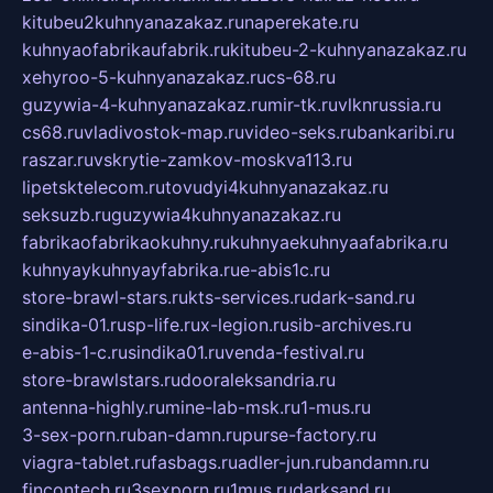
kitubeu2kuhnyanazakaz.ru
naperekate.ru
kuhnyaofabrikaufabrik.ru
kitubeu-2-kuhnyanazakaz.ru
xehyroo-5-kuhnyanazakaz.ru
cs-68.ru
guzywia-4-kuhnyanazakaz.ru
mir-tk.ru
vlknrussia.ru
cs68.ru
vladivostok-map.ru
video-seks.ru
bankaribi.ru
raszar.ru
vskrytie-zamkov-moskva113.ru
lipetsktelecom.ru
tovudyi4kuhnyanazakaz.ru
seksuzb.ru
guzywia4kuhnyanazakaz.ru
fabrikaofabrikaokuhny.ru
kuhnyaekuhnyaafabrika.ru
kuhnyaykuhnyayfabrika.ru
e-abis1c.ru
store-brawl-stars.ru
kts-services.ru
dark-sand.ru
sindika-01.ru
sp-life.ru
x-legion.ru
sib-archives.ru
e-abis-1-c.ru
sindika01.ru
venda-festival.ru
store-brawlstars.ru
dooraleksandria.ru
antenna-highly.ru
mine-lab-msk.ru
1-mus.ru
3-sex-porn.ru
ban-damn.ru
purse-factory.ru
viagra-tablet.ru
fasbags.ru
adler-jun.ru
bandamn.ru
fincontech.ru
3sexporn.ru
1mus.ru
darksand.ru