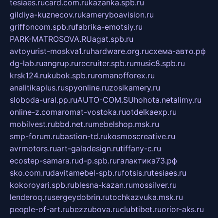
tesiaes.ru
card.com.ru
kazanka.spb.ru
gildiya-kuznecov.ru
kameryboavision.ru
griffoncom.spb.ru
fabrika-emotsiy.ru
PARK-MATROSOVA.RU
agat.spb.ru
avtoyurist-moskva1.ru
hardware.org.ru
схема-авто.рф
dg-lab.ru
angrup.ru
recruiter.spb.ru
music8.spb.ru
krsk124.ru
kubok.spb.ru
romanofforex.ru
analitikaplus.ru
spyonline.ru
zosikamery.ru
sloboda-ural.pp.ru
AUTO-COM.SU
hohota.net
alimy.ru
online-z.com
aromat-vostoka.ru
otdelkaexp.ru
mobilvest.ru
bbd.net.ru
mebelshop.msk.ru
smp-forum.ru
bastion-td.ru
kosmoscreative.ru
avrmotors.ru
art-galadesign.ru
tiffany-c.ru
ecostep-samara.ru
d-p.spb.ru
галактика73.рф
sko.com.ru
davitamebel-spb.ru
fotsis.ru
tesiaes.ru
kokoroyari.spb.ru
blesna-kazan.ru
mossilver.ru
lenderoq.ru
sergeydobrin.ru
tochkazvuka.msk.ru
people-of-art.ru
bezzubova.ru
clubtibet.ru
orior-aks.ru