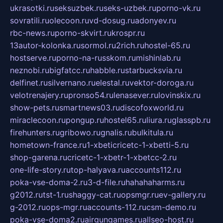
ukrasotki.ru
seksuzbek.ru
seks-uzbek.ru
porno-vk.ru
sovratili.ru
olecoon.ru
vd-dosug.ru
adonyev.ru
rbc-news.ru
porno-skvirt.ru
krospr.ru
13autor-kolonka.ru
sormol.ru
2rich.ru
hostel-65.ru
hostserve.ru
porno-na-russkom.ru
mishinlab.ru
neznobi.ru
bigfatcc.ru
habble.ru
starbucksvia.ru
delfinet.ru
silvernano.ru
elestal.ru
vektor-doroga.ru
velotrenajery.ru
pronso54.ru
lenasever.ru
lovinskix.ru
show-pets.ru
smartnews03.ru
discofoxworld.ru
miraclecoon.ru
pongup.ru
hostel65.ru
liura.ru
glasspb.ru
firehunters.ru
gribowo.ru
gnalis.ru
bulkitula.ru
hometown-france.ru
1-xbeticricetc-1-xbetti-5.ru
shop-garena.ru
cricetc-1-xbetr-1-xbetcc-2.ru
one-life-story.ru
top-halyava.ru
accounts112.ru
poka-vse-doma-2.ru
3-d-file.ru
hahahaharms.ru
g2012.ru
tst-1.ru
shaggy-cat.ru
opsmgr.ru
ev-gallery.ru
g-2012.ru
ops-mgr.ru
accounts-112.ru
csm-demo.ru
poka-vse-doma2.ru
airgungames.ru
allseo-host.ru