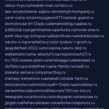
rebus-toys.ru
minelab-msk.ru
rtdco.ru
seo-prodvizhenie-sajtov-stroitelnyh-kompanij.ru
card-voice.ru
rulonnyygazon177.ru
snow-guard.ru
domizbrusa-9x12spb.ru
demaholding.ru
aalse.ru
a380club.ru
argentinamia.ru
perkoka.ru
movie-one.ru
perk-oka.ru
g-octopus.ru
sibarchives.ru
andreislyusar.ru
naruto-x.ru
pursefactory.ru
tor-lyubov-i-grom.ru
spayderhed-2022.ru
movieone.ru
evro-dez.ru
webamator.ru
ma-absolut1.ru
avtopomosch27.ru
nv-750.ru
news-plain.ru
nertansaga.ru
delanalad.ru
dizfiles.ru
youtubefree.ru
aria-family.ru
roadli.ru
planeta-samara.ru
mysmartbuy.ru
matrasy-kemerovo.ru
ashanet.ru
trade-farm.ru
dotcustoms.ru
domizbrusa9x12spb.ru
autodamp.ru
narasimha.ru
djcommodities.ru
nv750.ru
x-ton.ru
newsplain.ru
cardvoice.ru
modopaper.ru
manunae.ru
gbget.ru
alfeihavsalnassr.ru
madoma.ru
tajuncos.ru
petrovkasports.ru
porno-online-besplatno.ru
splclub.ru