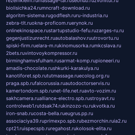
rezemkleim.ru
massage-tai.ru
seonub.ru
zvonitut.ru
biolisichka24.ru
mncraft-download.ru
algoritm-sistema.ru
godflesh.ru
ru-industria.ru
zebra-tlt.ru
okna-proficom.ru
erynok.ru
onlinekinospace.ru
startupstudio-fefu.ru
zarges-ru.ru
gegenjustizunrecht.ru
autobalashov.ru
utrovortu.ru
spiski-firm.ru
elara-m.ru
kinomusorka.ru
mkcslava.ru
2bets.ru
vintovoykompressor.ru
birminghamvsfulham.ru
sarmat-komp.ru
pioneeri.ru
amadis-chocolate.ru
shkurki-karakulya.ru
kanotiforet.spb.ru
tutmassage.ru
ecolog.org.ru
praga.spb.ru
falcorussia.ru
autodoctorservis.ru
kamertondom.spb.ru
net-life.net.ru
avto-vozim.ru
sakhcamera.ru
alliance-electro.spb.ru
stroyavt.ru
controlweb1.ru
tdsak74.ru
kinzozo-ru.ru
kvotka.ru
iron-snab.ru
costa-bella.ru
eugrus.pp.ru
associaciya39.ru
primexpo.spb.ru
bezmorchin.ru
ia2.ru
cpt21.ru
ispecspb.ru
regahost.ru
kolosok-elita.ru