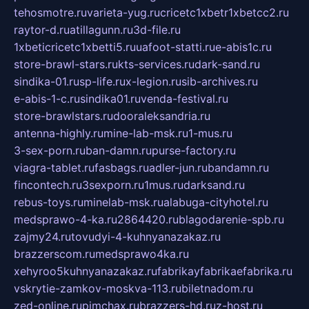
tehosmotre.ru
varieta-yug.ru
cricetc1xbetr1xbetcc2.ru
raytor-d.ru
atillagunn.ru
3d-file.ru
1xbeticricetc1xbetti5.ru
uafoot-statti.ru
e-abis1c.ru
store-brawl-stars.ru
kts-services.ru
dark-sand.ru
sindika-01.ru
sp-life.ru
x-legion.ru
sib-archives.ru
e-abis-1-c.ru
sindika01.ru
venda-festival.ru
store-brawlstars.ru
dooraleksandria.ru
antenna-highly.ru
mine-lab-msk.ru
1-mus.ru
3-sex-porn.ru
ban-damn.ru
purse-factory.ru
viagra-tablet.ru
fasbags.ru
adler-jun.ru
bandamn.ru
fincontech.ru
3sexporn.ru
1mus.ru
darksand.ru
rebus-toys.ru
minelab-msk.ru
alabuga-cityhotel.ru
medsprawo-4-ka.ru
2864420.ru
blagodarenie-spb.ru
zajmy24.ru
tovudyi-4-kuhnyanazakaz.ru
brazzerscom.ru
medsprawo4ka.ru
xehyroo5kuhnyanazakaz.ru
fabrikayfabrikaefabrika.ru
vskrytie-zamkov-moskva-113.ru
biletnadom.ru
zed-online.ru
pimchax.ru
brazzers-hd.ru
z-host.ru