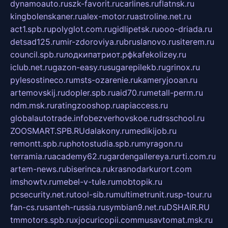
dynamoauto.ru
szk-favorit.ru
carlines.ru
flatnsk.ru
kingbolenskaner.ru
alex-motor.ru
astroline.net.ru
act1.spb.ru
polyglot.com.ru
gidlipetsk.ru
ooo-driada.ru
detsad125.ru
mir-zdoroviya.ru
bruslanovo.ru
siterem.ru
council.spb.ru
лодкипатриот.рф
kafekolizey.ru
iclub.net.ru
gazon-easy.ru
sugarepilekb.ru
grinox.ru
pylesostineco.ru
msts-ozarenie.ru
kameryjooan.ru
artemovskij.ru
dopler.spb.ru
aid70.ru
metall-perm.ru
ndm.msk.ru
ratingzooshop.ru
apiaccess.ru
globalautotrade.info
bezverhovskoe.ru
drsschool.ru
ZOOSMART.SPB.RU
dalakony.ru
medikijob.ru
remontt.spb.ru
photostudia.spb.ru
myragon.ru
terramia.ru
academy62.ru
gardengallereya.ru
rti.com.ru
artem-news.ru
biserinca.ru
krasnodarkurort.com
imshowtv.ru
mebel-v-tule.ru
mobtopik.ru
pcsecurity.net.ru
tool-sib.ru
multimetrunit.ru
sp-tour.ru
fan-cs.ru
santeh-russia.ru
symbian9.net.ru
DSHAIR.RU
tmmotors.spb.ru
xjocuricopii.com
musavtomat.msk.ru