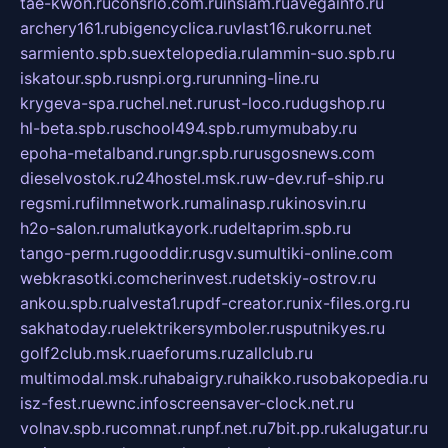
tae-kwon.ru
consrio.com.ru
insiam.ru
avegainfo.ru
archery161.ru
bigencyclica.ru
vlast16.ru
korru.net
sarmiento.spb.su
extelopedia.ru
lammin-suo.spb.ru
iskatour.spb.ru
snpi.org.ru
running-line.ru
krygeva-spa.ru
chel.net.ru
rust-loco.ru
dugshop.ru
hl-beta.spb.ru
school494.spb.ru
mymubaby.ru
epoha-metalband.ru
ngr.spb.ru
rusgosnews.com
dieselvostok.ru
24hostel.msk.ru
w-dev.ru
f-ship.ru
regsmi.ru
filmnetwork.ru
malinasp.ru
kinosvin.ru
h2o-salon.ru
malutkayork.ru
deltaprim.spb.ru
tango-perm.ru
gooddir.ru
sgv.su
multiki-online.com
webkrasotki.com
cherinvest.ru
detskiy-ostrov.ru
ankou.spb.ru
alvesta1.ru
pdf-creator.ru
nix-files.org.ru
sakhatoday.ru
elektrikersymboler.ru
sputnikyes.ru
golf2club.msk.ru
aeforums.ru
zallclub.ru
multimodal.msk.ru
habaigry.ru
haikko.ru
sobakopedia.ru
isz-fest.ru
ewnc.info
screensaver-clock.net.ru
volnav.spb.ru
comnat.ru
npf.net.ru
7bit.pp.ru
kalugatur.ru