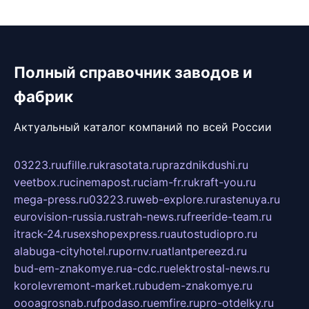
Полный справочник заводов и
фабрик
Актуальный каталог компаний по всей России
03223.ru
ufille.ru
krasotata.ru
prazdnikdushi.ru
veetbox.ru
cinemapost.ru
ciam-fr.ru
kraft-you.ru
mega-press.ru
03223.ru
web-explore.ru
rastenuya.ru
eurovision-russia.ru
strah-news.ru
freeride-team.ru
itrack-24.ru
sexshopexpress.ru
autostudiopro.ru
alabuga-cityhotel.ru
pornv.ru
atlantpereezd.ru
bud-em-znakomye.ru
a-cdc.ru
elektrostal-news.ru
korolevremont-market.ru
budem-znakomye.ru
oooagrosnab.ru
fpodaso.ru
emfire.ru
pro-otdelky.ru