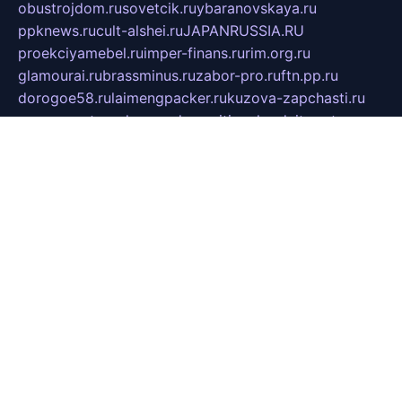
obustrojdom.ru
sovetcik.ru
ybaranovskaya.ru
ppknews.ru
cult-alshei.ru
JAPANRUSSIA.RU
proekciyamebel.ru
imper-finans.ru
rim.org.ru
glamourai.ru
brassminus.ru
zabor-pro.ru
ftn.pp.ru
dorogoe58.ru
laimengpacker.ru
kuzova-zapchasti.ru
sageerp.ru
taxodrom.ru
dsrazvitie.ru
hardcity.net.ru
ratinghomegames.ru
topservice25.ru
gubernyan.ru
gtglasslined.ru
ii4.ru
tssport.spb.ru
andorra24.com
blackwallstreet.ru
oboimos.ru
optim-doors.com.ru
ikuch.ru
nycr.org.ru
npa21.ru
vremya-ch.spb.ru
desert000.ru
ivtorgi.ru
ifiori.ru
catalog-statei.ru
dcv.org.ru
spetsmaster174.ru
ipkameryhiseeu.ru
dum26.ru
ruspol.spb.ru
fr-opendp.ru
kam-solnyshko.ru
cheyenne-arapaho.ru
sevzapmetal.spb.ru
ted-lapidus.spb.ru
parasite-eliminator.ru
sigma-complete.ru
modernworld.ru
dama-moda.ru
eholot-group.ru
sk-nvkz.ru
DRONGOLD.RU
democratia2.ru
i-farmer.ru
mass-sport.org