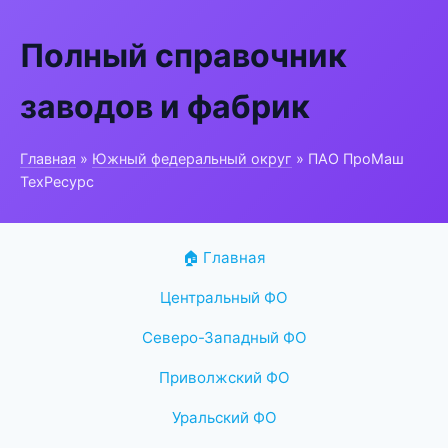
Полный справочник
заводов и фабрик
Главная
»
Южный федеральный округ
» ПАО ПроМаш
ТехРесурс
🏠 Главная
Центральный ФО
Северо-Западный ФО
Приволжский ФО
Уральский ФО