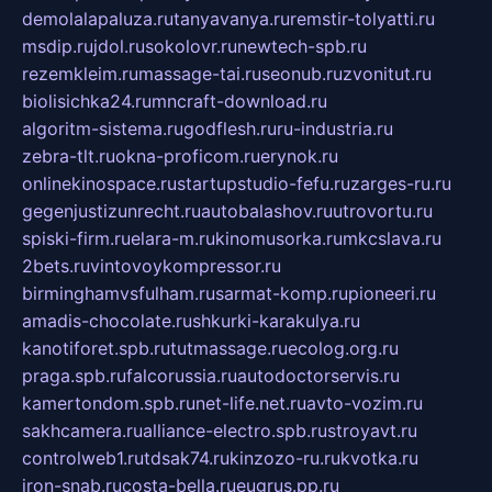
demolalapaluza.ru
tanyavanya.ru
remstir-tolyatti.ru
msdip.ru
jdol.ru
sokolovr.ru
newtech-spb.ru
rezemkleim.ru
massage-tai.ru
seonub.ru
zvonitut.ru
biolisichka24.ru
mncraft-download.ru
algoritm-sistema.ru
godflesh.ru
ru-industria.ru
zebra-tlt.ru
okna-proficom.ru
erynok.ru
onlinekinospace.ru
startupstudio-fefu.ru
zarges-ru.ru
gegenjustizunrecht.ru
autobalashov.ru
utrovortu.ru
spiski-firm.ru
elara-m.ru
kinomusorka.ru
mkcslava.ru
2bets.ru
vintovoykompressor.ru
birminghamvsfulham.ru
sarmat-komp.ru
pioneeri.ru
amadis-chocolate.ru
shkurki-karakulya.ru
kanotiforet.spb.ru
tutmassage.ru
ecolog.org.ru
praga.spb.ru
falcorussia.ru
autodoctorservis.ru
kamertondom.spb.ru
net-life.net.ru
avto-vozim.ru
sakhcamera.ru
alliance-electro.spb.ru
stroyavt.ru
controlweb1.ru
tdsak74.ru
kinzozo-ru.ru
kvotka.ru
iron-snab.ru
costa-bella.ru
eugrus.pp.ru