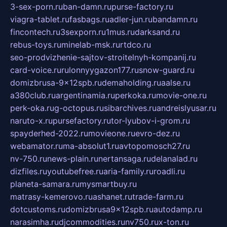
3-sex-porn.ru
ban-damn.ru
purse-factory.ru
viagra-tablet.ru
fasbags.ru
adler-jun.ru
bandamn.ru
fincontech.ru
3sexporn.ru
1mus.ru
darksand.ru
rebus-toys.ru
minelab-msk.ru
rtdco.ru
seo-prodvizhenie-sajtov-stroitelnyh-kompanij.ru
card-voice.ru
rulonnyygazon177.ru
snow-guard.ru
domizbrusa-9x12spb.ru
demaholding.ru
aalse.ru
a380club.ru
argentinamia.ru
perkoka.ru
movie-one.ru
perk-oka.ru
g-octopus.ru
sibarchives.ru
andreislyusar.ru
naruto-x.ru
pursefactory.ru
tor-lyubov-i-grom.ru
spayderhed-2022.ru
movieone.ru
evro-dez.ru
webamator.ru
ma-absolut1.ru
avtopomosch27.ru
nv-750.ru
news-plain.ru
nertansaga.ru
delanalad.ru
dizfiles.ru
youtubefree.ru
aria-family.ru
roadli.ru
planeta-samara.ru
mysmartbuy.ru
matrasy-kemerovo.ru
ashanet.ru
trade-farm.ru
dotcustoms.ru
domizbrusa9x12spb.ru
autodamp.ru
narasimha.ru
djcommodities.ru
nv750.ru
x-ton.ru