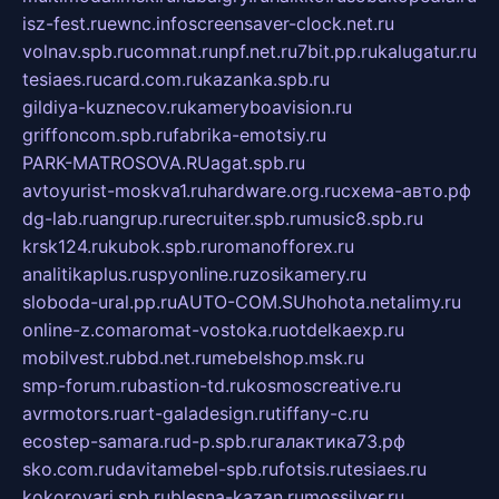
isz-fest.ru
ewnc.info
screensaver-clock.net.ru
volnav.spb.ru
comnat.ru
npf.net.ru
7bit.pp.ru
kalugatur.ru
tesiaes.ru
card.com.ru
kazanka.spb.ru
gildiya-kuznecov.ru
kameryboavision.ru
griffoncom.spb.ru
fabrika-emotsiy.ru
PARK-MATROSOVA.RU
agat.spb.ru
avtoyurist-moskva1.ru
hardware.org.ru
схема-авто.рф
dg-lab.ru
angrup.ru
recruiter.spb.ru
music8.spb.ru
krsk124.ru
kubok.spb.ru
romanofforex.ru
analitikaplus.ru
spyonline.ru
zosikamery.ru
sloboda-ural.pp.ru
AUTO-COM.SU
hohota.net
alimy.ru
online-z.com
aromat-vostoka.ru
otdelkaexp.ru
mobilvest.ru
bbd.net.ru
mebelshop.msk.ru
smp-forum.ru
bastion-td.ru
kosmoscreative.ru
avrmotors.ru
art-galadesign.ru
tiffany-c.ru
ecostep-samara.ru
d-p.spb.ru
галактика73.рф
sko.com.ru
davitamebel-spb.ru
fotsis.ru
tesiaes.ru
kokoroyari.spb.ru
blesna-kazan.ru
mossilver.ru