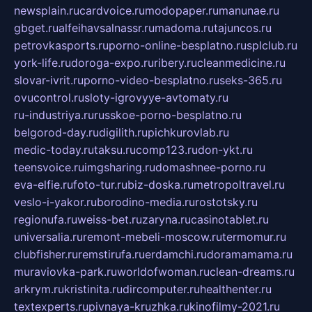
newsplain.ru
cardvoice.ru
modopaper.ru
manunae.ru
gbget.ru
alfeihavsalnassr.ru
madoma.ru
tajuncos.ru
petrovkasports.ru
porno-online-besplatno.ru
splclub.ru
york-life.ru
doroga-expo.ru
ribery.ru
cleanmedicine.ru
slovar-ivrit.ru
porno-video-besplatno.ru
seks-365.ru
ovucontrol.ru
sloty-igrovyye-avtomaty.ru
ru-industriya.ru
russkoe-porno-besplatno.ru
belgorod-day.ru
digilith.ru
pichkurovlab.ru
medic-today.ru
taksu.ru
comp123.ru
don-ykt.ru
teensvoice.ru
imgsharing.ru
domashnee-porno.ru
eva-elfie.ru
foto-tur.ru
biz-doska.ru
metropoltravel.ru
veslo-i-yakor.ru
borodino-media.ru
rostotsky.ru
regionufa.ru
weiss-bet.ru
zaryna.ru
casinotablet.ru
universalia.ru
remont-mebeli-moscow.ru
termomur.ru
clubfisher.ru
remstirufa.ru
erdamchi.ru
doramamama.ru
muraviovka-park.ru
worldofwoman.ru
clean-dreams.ru
arkrym.ru
kristinita.ru
dircomputer.ru
healthenter.ru
textexperts.ru
pivnaya-kruzhka.ru
kinofilmy-2021.ru