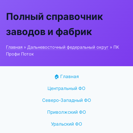
Полный справочник
заводов и фабрик
Главная
»
Дальневосточный федеральный округ
» ПК
Профи Поток
🏠 Главная
Центральный ФО
Северо-Западный ФО
Приволжский ФО
Уральский ФО