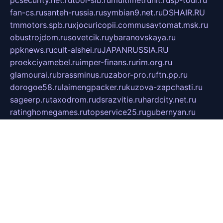
pcsecurity.net.ru
tool-sib.ru
multimetrunit.ru
sp-tour.ru
fan-cs.ru
santeh-russia.ru
symbian9.net.ru
DSHAIR.RU
tmmotors.spb.ru
xjocuricopii.com
musavtomat.msk.ru
obustrojdom.ru
sovetcik.ru
ybaranovskaya.ru
ppknews.ru
cult-alshei.ru
JAPANRUSSIA.RU
proekciyamebel.ru
imper-finans.ru
rim.org.ru
glamourai.ru
brassminus.ru
zabor-pro.ru
ftn.pp.ru
dorogoe58.ru
laimengpacker.ru
kuzova-zapchasti.ru
sageerp.ru
taxodrom.ru
dsrazvitie.ru
hardcity.net.ru
ratinghomegames.ru
topservice25.ru
gubernyan.ru
gtglasslined.ru
ii4.ru
tssport.spb.ru
andorra24.com
blackwallstreet.ru
oboimos.ru
optim-doors.com.ru
ikuch.ru
nycr.org.ru
npa21.ru
vremya-ch.spb.ru
desert000.ru
ivtorgi.ru
ifiori.ru
catalog-statei.ru
dcv.org.ru
spetsmaster174.ru
ipkameryhiseeu.ru
dum26.ru
ruspol.spb.ru
fr-opendp.ru
kam-solnyshko.ru
cheyenne-arapaho.ru
sevzapmetal.spb.ru
ted-lapidus.spb.ru
parasite-eliminator.ru