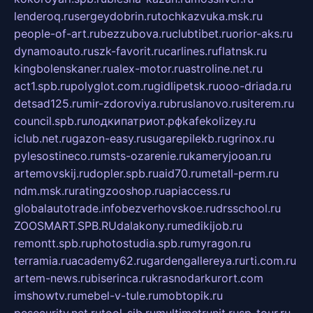
lenderoq.ru
sergeydobrin.ru
tochkazvuka.msk.ru
people-of-art.ru
bezzubova.ru
clubtibet.ru
orior-aks.ru
dynamoauto.ru
szk-favorit.ru
carlines.ru
flatnsk.ru
kingbolenskaner.ru
alex-motor.ru
astroline.net.ru
act1.spb.ru
polyglot.com.ru
gidlipetsk.ru
ooo-driada.ru
detsad125.ru
mir-zdoroviya.ru
bruslanovo.ru
siterem.ru
council.spb.ru
лодкипатриот.рф
kafekolizey.ru
iclub.net.ru
gazon-easy.ru
sugarepilekb.ru
grinox.ru
pylesostineco.ru
msts-ozarenie.ru
kameryjooan.ru
artemovskij.ru
dopler.spb.ru
aid70.ru
metall-perm.ru
ndm.msk.ru
ratingzooshop.ru
apiaccess.ru
globalautotrade.info
bezverhovskoe.ru
drsschool.ru
ZOOSMART.SPB.RU
dalakony.ru
medikijob.ru
remontt.spb.ru
photostudia.spb.ru
myragon.ru
terramia.ru
academy62.ru
gardengallereya.ru
rti.com.ru
artem-news.ru
biserinca.ru
krasnodarkurort.com
imshowtv.ru
mebel-v-tule.ru
mobtopik.ru