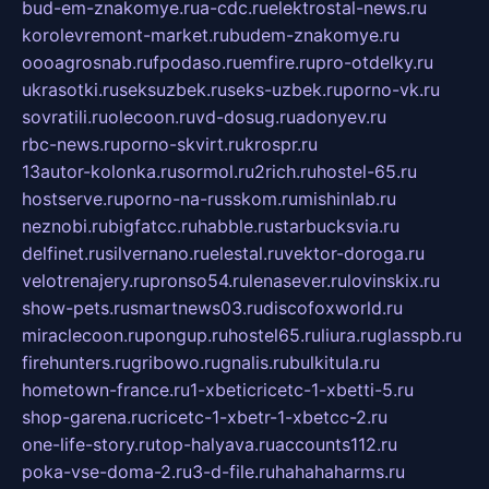
bud-em-znakomye.ru
a-cdc.ru
elektrostal-news.ru
korolevremont-market.ru
budem-znakomye.ru
oooagrosnab.ru
fpodaso.ru
emfire.ru
pro-otdelky.ru
ukrasotki.ru
seksuzbek.ru
seks-uzbek.ru
porno-vk.ru
sovratili.ru
olecoon.ru
vd-dosug.ru
adonyev.ru
rbc-news.ru
porno-skvirt.ru
krospr.ru
13autor-kolonka.ru
sormol.ru
2rich.ru
hostel-65.ru
hostserve.ru
porno-na-russkom.ru
mishinlab.ru
neznobi.ru
bigfatcc.ru
habble.ru
starbucksvia.ru
delfinet.ru
silvernano.ru
elestal.ru
vektor-doroga.ru
velotrenajery.ru
pronso54.ru
lenasever.ru
lovinskix.ru
show-pets.ru
smartnews03.ru
discofoxworld.ru
miraclecoon.ru
pongup.ru
hostel65.ru
liura.ru
glasspb.ru
firehunters.ru
gribowo.ru
gnalis.ru
bulkitula.ru
hometown-france.ru
1-xbeticricetc-1-xbetti-5.ru
shop-garena.ru
cricetc-1-xbetr-1-xbetcc-2.ru
one-life-story.ru
top-halyava.ru
accounts112.ru
poka-vse-doma-2.ru
3-d-file.ru
hahahaharms.ru