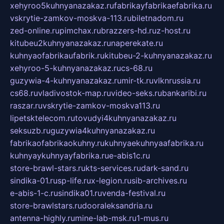
xehyroo5kuhnyanazakaz.ru
fabrikayfabrikaefabrika.ru
vskrytie-zamkov-moskva-113.ru
biletnadom.ru
zed-online.ru
pimchax.ru
brazzers-hd.ru
z-host.ru
kitubeu2kuhnyanazakaz.ru
naperekate.ru
kuhnyaofabrikaufabrik.ru
kitubeu-2-kuhnyanazakaz.ru
xehyroo-5-kuhnyanazakaz.ru
cs-68.ru
guzywia-4-kuhnyanazakaz.ru
mir-tk.ru
vlknrussia.ru
cs68.ru
vladivostok-map.ru
video-seks.ru
bankaribi.ru
raszar.ru
vskrytie-zamkov-moskva113.ru
lipetsktelecom.ru
tovudyi4kuhnyanazakaz.ru
seksuzb.ru
guzywia4kuhnyanazakaz.ru
fabrikaofabrikaokuhny.ru
kuhnyaekuhnyaafabrika.ru
kuhnyaykuhnyayfabrika.ru
e-abis1c.ru
store-brawl-stars.ru
kts-services.ru
dark-sand.ru
sindika-01.ru
sp-life.ru
x-legion.ru
sib-archives.ru
e-abis-1-c.ru
sindika01.ru
venda-festival.ru
store-brawlstars.ru
dooraleksandria.ru
antenna-highly.ru
mine-lab-msk.ru
1-mus.ru