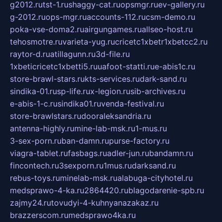
g2012.ru
tst-1.ru
shaggy-cat.ru
opsmgr.ru
ev-gallery.ru
g-2012.ru
ops-mgr.ru
accounts-112.ru
csm-demo.ru
poka-vse-doma2.ru
airgungames.ru
allseo-host.ru
tehosmotre.ru
varieta-yug.ru
cricetc1xbetr1xbetcc2.ru
raytor-d.ru
atillagunn.ru
3d-file.ru
1xbeticricetc1xbetti5.ru
uafoot-statti.ru
e-abis1c.ru
store-brawl-stars.ru
kts-services.ru
dark-sand.ru
sindika-01.ru
sp-life.ru
x-legion.ru
sib-archives.ru
e-abis-1-c.ru
sindika01.ru
venda-festival.ru
store-brawlstars.ru
dooraleksandria.ru
antenna-highly.ru
mine-lab-msk.ru
1-mus.ru
3-sex-porn.ru
ban-damn.ru
purse-factory.ru
viagra-tablet.ru
fasbags.ru
adler-jun.ru
bandamn.ru
fincontech.ru
3sexporn.ru
1mus.ru
darksand.ru
rebus-toys.ru
minelab-msk.ru
alabuga-cityhotel.ru
medsprawo-4-ka.ru
2864420.ru
blagodarenie-spb.ru
zajmy24.ru
tovudyi-4-kuhnyanazakaz.ru
brazzerscom.ru
medsprawo4ka.ru