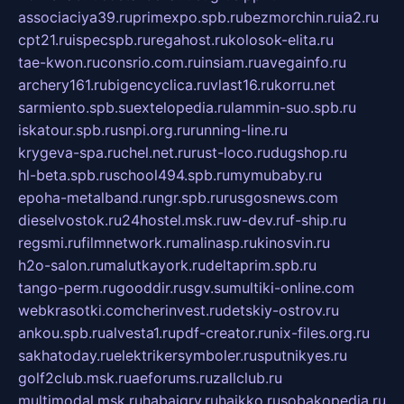
associaciya39.ru
primexpo.spb.ru
bezmorchin.ru
ia2.ru
cpt21.ru
ispecspb.ru
regahost.ru
kolosok-elita.ru
tae-kwon.ru
consrio.com.ru
insiam.ru
avegainfo.ru
archery161.ru
bigencyclica.ru
vlast16.ru
korru.net
sarmiento.spb.su
extelopedia.ru
lammin-suo.spb.ru
iskatour.spb.ru
snpi.org.ru
running-line.ru
krygeva-spa.ru
chel.net.ru
rust-loco.ru
dugshop.ru
hl-beta.spb.ru
school494.spb.ru
mymubaby.ru
epoha-metalband.ru
ngr.spb.ru
rusgosnews.com
dieselvostok.ru
24hostel.msk.ru
w-dev.ru
f-ship.ru
regsmi.ru
filmnetwork.ru
malinasp.ru
kinosvin.ru
h2o-salon.ru
malutkayork.ru
deltaprim.spb.ru
tango-perm.ru
gooddir.ru
sgv.su
multiki-online.com
webkrasotki.com
cherinvest.ru
detskiy-ostrov.ru
ankou.spb.ru
alvesta1.ru
pdf-creator.ru
nix-files.org.ru
sakhatoday.ru
elektrikersymboler.ru
sputnikyes.ru
golf2club.msk.ru
aeforums.ru
zallclub.ru
multimodal.msk.ru
habaigry.ru
haikko.ru
sobakopedia.ru