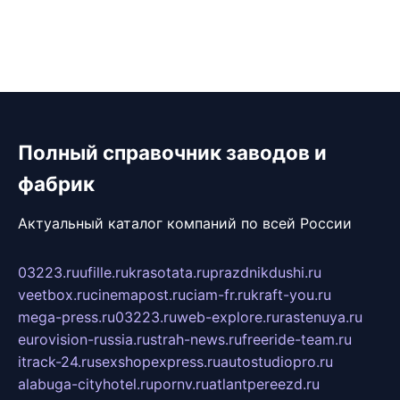
Полный справочник заводов и
фабрик
Актуальный каталог компаний по всей России
03223.ru
ufille.ru
krasotata.ru
prazdnikdushi.ru
veetbox.ru
cinemapost.ru
ciam-fr.ru
kraft-you.ru
mega-press.ru
03223.ru
web-explore.ru
rastenuya.ru
eurovision-russia.ru
strah-news.ru
freeride-team.ru
itrack-24.ru
sexshopexpress.ru
autostudiopro.ru
alabuga-cityhotel.ru
pornv.ru
atlantpereezd.ru