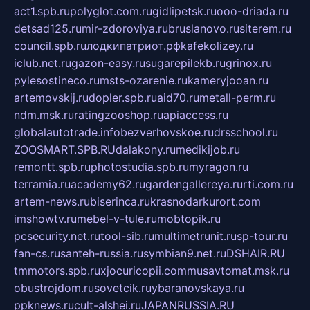
act1.spb.ru
polyglot.com.ru
gidlipetsk.ru
ooo-driada.ru
detsad125.ru
mir-zdoroviya.ru
bruslanovo.ru
siterem.ru
council.spb.ru
лодкипатриот.рф
kafekolizey.ru
iclub.net.ru
gazon-easy.ru
sugarepilekb.ru
grinox.ru
pylesostineco.ru
msts-ozarenie.ru
kameryjooan.ru
artemovskij.ru
dopler.spb.ru
aid70.ru
metall-perm.ru
ndm.msk.ru
ratingzooshop.ru
apiaccess.ru
globalautotrade.info
bezverhovskoe.ru
drsschool.ru
ZOOSMART.SPB.RU
dalakony.ru
medikijob.ru
remontt.spb.ru
photostudia.spb.ru
myragon.ru
terramia.ru
academy62.ru
gardengallereya.ru
rti.com.ru
artem-news.ru
biserinca.ru
krasnodarkurort.com
imshowtv.ru
mebel-v-tule.ru
mobtopik.ru
pcsecurity.net.ru
tool-sib.ru
multimetrunit.ru
sp-tour.ru
fan-cs.ru
santeh-russia.ru
symbian9.net.ru
DSHAIR.RU
tmmotors.spb.ru
xjocuricopii.com
musavtomat.msk.ru
obustrojdom.ru
sovetcik.ru
ybaranovskaya.ru
ppknews.ru
cult-alshei.ru
JAPANRUSSIA.RU