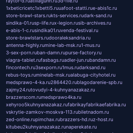
raytor-d.ru
atillagunn.ru
3d-file.ru
1xbeticricetc1xbetti5.ru
uafoot-statti.ru
e-abis1c.ru
store-brawl-stars.ru
kts-services.ru
dark-sand.ru
sindika-01.ru
sp-life.ru
x-legion.ru
sib-archives.ru
e-abis-1-c.ru
sindika01.ru
venda-festival.ru
store-brawlstars.ru
dooraleksandria.ru
antenna-highly.ru
mine-lab-msk.ru
1-mus.ru
3-sex-porn.ru
ban-damn.ru
purse-factory.ru
viagra-tablet.ru
fasbags.ru
adler-jun.ru
bandamn.ru
fincontech.ru
3sexporn.ru
1mus.ru
darksand.ru
rebus-toys.ru
minelab-msk.ru
alabuga-cityhotel.ru
medsprawo-4-ka.ru
2864420.ru
blagodarenie-spb.ru
zajmy24.ru
tovudyi-4-kuhnyanazakaz.ru
brazzerscom.ru
medsprawo4ka.ru
xehyroo5kuhnyanazakaz.ru
fabrikayfabrikaefabrika.ru
vskrytie-zamkov-moskva-113.ru
biletnadom.ru
zed-online.ru
pimchax.ru
brazzers-hd.ru
z-host.ru
kitubeu2kuhnyanazakaz.ru
naperekate.ru