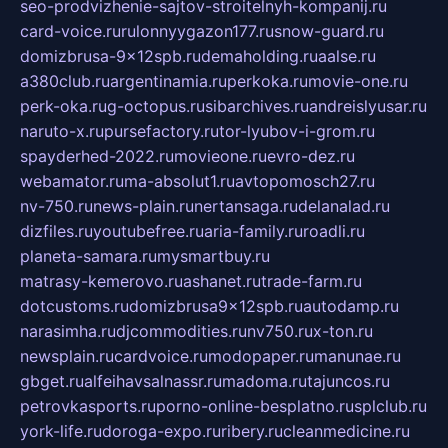
seo-prodvizhenie-sajtov-stroitelnyh-kompanij.ru
card-voice.ru
rulonnyygazon177.ru
snow-guard.ru
domizbrusa-9x12spb.ru
demaholding.ru
aalse.ru
a380club.ru
argentinamia.ru
perkoka.ru
movie-one.ru
perk-oka.ru
g-octopus.ru
sibarchives.ru
andreislyusar.ru
naruto-x.ru
pursefactory.ru
tor-lyubov-i-grom.ru
spayderhed-2022.ru
movieone.ru
evro-dez.ru
webamator.ru
ma-absolut1.ru
avtopomosch27.ru
nv-750.ru
news-plain.ru
nertansaga.ru
delanalad.ru
dizfiles.ru
youtubefree.ru
aria-family.ru
roadli.ru
planeta-samara.ru
mysmartbuy.ru
matrasy-kemerovo.ru
ashanet.ru
trade-farm.ru
dotcustoms.ru
domizbrusa9x12spb.ru
autodamp.ru
narasimha.ru
djcommodities.ru
nv750.ru
x-ton.ru
newsplain.ru
cardvoice.ru
modopaper.ru
manunae.ru
gbget.ru
alfeihavsalnassr.ru
madoma.ru
tajuncos.ru
petrovkasports.ru
porno-online-besplatno.ru
splclub.ru
york-life.ru
doroga-expo.ru
ribery.ru
cleanmedicine.ru