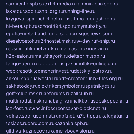
sarmiento.spb.su
extelopedia.ru
lammin-suo.spb.ru
iskatour.spb.ru
snpi.org.ru
running-line.ru
krygeva-spa.ru
chel.net.ru
rust-loco.ru
dugshop.ru
hl-beta.spb.ru
school494.spb.ru
mymubaby.ru
epoha-metalband.ru
ngr.spb.ru
rusgosnews.com
dieselvostok.ru
24hostel.msk.ru
w-dev.ru
f-ship.ru
regsmi.ru
filmnetwork.ru
malinasp.ru
kinosvin.ru
h2o-salon.ru
malutkayork.ru
deltaprim.spb.ru
tango-perm.ru
gooddir.ru
sgv.su
multiki-online.com
webkrasotki.com
cherinvest.ru
detskiy-ostrov.ru
ankou.spb.ru
alvesta1.ru
pdf-creator.ru
nix-files.org.ru
sakhatoday.ru
elektrikersymboler.ru
sputnikyes.ru
golf2club.msk.ru
aeforums.ru
zallclub.ru
multimodal.msk.ru
habaigry.ru
haikko.ru
sobakopedia.ru
isz-fest.ru
ewnc.info
screensaver-clock.net.ru
volnav.spb.ru
comnat.ru
npf.net.ru
7bit.pp.ru
kalugatur.ru
tesiaes.ru
card.com.ru
kazanka.spb.ru
gildiya-kuznecov.ru
kameryboavision.ru