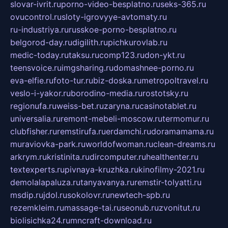
slovar-ivrit.ru
porno-video-besplatno.ru
seks-365.ru
ovucontrol.ru
sloty-igrovyye-avtomaty.ru
ru-industriya.ru
russkoe-porno-besplatno.ru
belgorod-day.ru
digilith.ru
pichkurovlab.ru
medic-today.ru
taksu.ru
comp123.ru
don-ykt.ru
teensvoice.ru
imgsharing.ru
domashnee-porno.ru
eva-elfie.ru
foto-tur.ru
biz-doska.ru
metropoltravel.ru
veslo-i-yakor.ru
borodino-media.ru
rostotsky.ru
regionufa.ru
weiss-bet.ru
zaryna.ru
casinotablet.ru
universalia.ru
remont-mebeli-moscow.ru
termomur.ru
clubfisher.ru
remstirufa.ru
erdamchi.ru
doramamama.ru
muraviovka-park.ru
worldofwoman.ru
clean-dreams.ru
arkrym.ru
kristinita.ru
dircomputer.ru
healthenter.ru
textexperts.ru
pivnaya-kruzhka.ru
kinofilmy-2021.ru
demolalapaluza.ru
tanyavanya.ru
remstir-tolyatti.ru
msdip.ru
jdol.ru
sokolovr.ru
newtech-spb.ru
rezemkleim.ru
massage-tai.ru
seonub.ru
zvonitut.ru
biolisichka24.ru
mncraft-download.ru