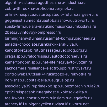
algoritm-sistema.ru
godflesh.ru
ru-industria.ru
zebra-tlt.ru
okna-proficom.ru
erynok.ru
onlinekinospace.ru
startupstudio-fefu.ru
zarges-ru.ru
gegenjustizunrecht.ru
autobalashov.ru
utrovortu.ru
spiski-firm.ru
elara-m.ru
kinomusorka.ru
mkcslava.ru
2bets.ru
vintovoykompressor.ru
birminghamvsfulham.ru
sarmat-komp.ru
pioneeri.ru
amadis-chocolate.ru
shkurki-karakulya.ru
kanotiforet.spb.ru
tutmassage.ru
ecolog.org.ru
praga.spb.ru
falcorussia.ru
autodoctorservis.ru
kamertondom.spb.ru
net-life.net.ru
avto-vozim.ru
sakhcamera.ru
alliance-electro.spb.ru
stroyavt.ru
controlweb1.ru
tdsak74.ru
kinzozo-ru.ru
kvotka.ru
iron-snab.ru
costa-bella.ru
eugrus.pp.ru
associaciya39.ru
primexpo.spb.ru
bezmorchin.ru
ia2.ru
cpt21.ru
ispecspb.ru
regahost.ru
kolosok-elita.ru
tae-kwon.ru
consrio.com.ru
insiam.ru
avegainfo.ru
archery161.ru
bigencyclica.ru
vlast16.ru
korru.net