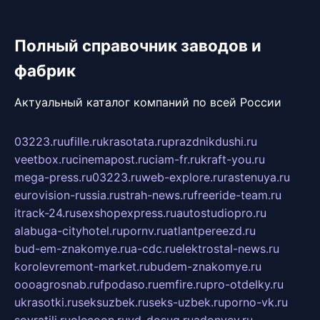
Полный справочник заводов и
фабрик
Актуальный каталог компаний по всей России
03223.ru
ufille.ru
krasotata.ru
prazdnikdushi.ru
veetbox.ru
cinemapost.ru
ciam-fr.ru
kraft-you.ru
mega-press.ru
03223.ru
web-explore.ru
rastenuya.ru
eurovision-russia.ru
strah-news.ru
freeride-team.ru
itrack-24.ru
sexshopexpress.ru
autostudiopro.ru
alabuga-cityhotel.ru
pornv.ru
atlantpereezd.ru
bud-em-znakomye.ru
a-cdc.ru
elektrostal-news.ru
korolevremont-market.ru
budem-znakomye.ru
oooagrosnab.ru
fpodaso.ru
emfire.ru
pro-otdelky.ru
ukrasotki.ru
seksuzbek.ru
seks-uzbek.ru
porno-vk.ru