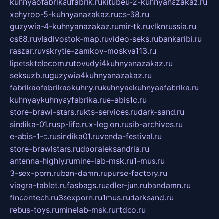
kuhnyaofabrikaufabrik.ru
kitubeu-2-kuhnyanazakaz.ru
xehyroo-5-kuhnyanazakaz.ru
cs-68.ru
guzywia-4-kuhnyanazakaz.ru
mir-tk.ru
vlknrussia.ru
cs68.ru
vladivostok-map.ru
video-seks.ru
bankaribi.ru
raszar.ru
vskrytie-zamkov-moskva113.ru
lipetsktelecom.ru
tovudyi4kuhnyanazakaz.ru
seksuzb.ru
guzywia4kuhnyanazakaz.ru
fabrikaofabrikaokuhny.ru
kuhnyaekuhnyaafabrika.ru
kuhnyaykuhnyayfabrika.ru
e-abis1c.ru
store-brawl-stars.ru
kts-services.ru
dark-sand.ru
sindika-01.ru
sp-life.ru
x-legion.ru
sib-archives.ru
e-abis-1-c.ru
sindika01.ru
venda-festival.ru
store-brawlstars.ru
dooraleksandria.ru
antenna-highly.ru
mine-lab-msk.ru
1-mus.ru
3-sex-porn.ru
ban-damn.ru
purse-factory.ru
viagra-tablet.ru
fasbags.ru
adler-jun.ru
bandamn.ru
fincontech.ru
3sexporn.ru
1mus.ru
darksand.ru
rebus-toys.ru
minelab-msk.ru
rtdco.ru