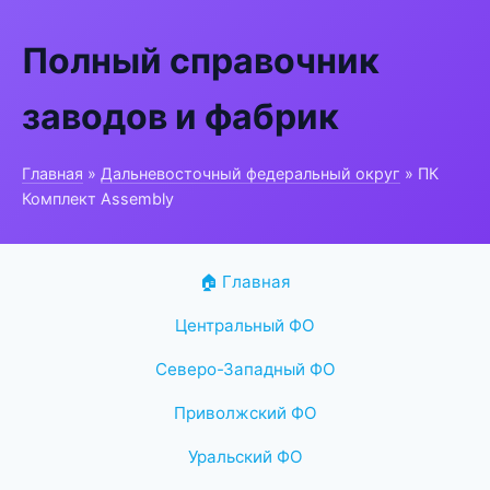
Полный справочник
заводов и фабрик
Главная
»
Дальневосточный федеральный округ
» ПК
Комплект Assembly
🏠 Главная
Центральный ФО
Северо-Западный ФО
Приволжский ФО
Уральский ФО