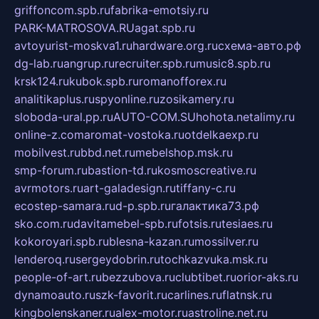
griffoncom.spb.ru
fabrika-emotsiy.ru
PARK-MATROSOVA.RU
agat.spb.ru
avtoyurist-moskva1.ru
hardware.org.ru
схема-авто.рф
dg-lab.ru
angrup.ru
recruiter.spb.ru
music8.spb.ru
krsk124.ru
kubok.spb.ru
romanofforex.ru
analitikaplus.ru
spyonline.ru
zosikamery.ru
sloboda-ural.pp.ru
AUTO-COM.SU
hohota.net
alimy.ru
online-z.com
aromat-vostoka.ru
otdelkaexp.ru
mobilvest.ru
bbd.net.ru
mebelshop.msk.ru
smp-forum.ru
bastion-td.ru
kosmoscreative.ru
avrmotors.ru
art-galadesign.ru
tiffany-c.ru
ecostep-samara.ru
d-p.spb.ru
галактика73.рф
sko.com.ru
davitamebel-spb.ru
fotsis.ru
tesiaes.ru
kokoroyari.spb.ru
blesna-kazan.ru
mossilver.ru
lenderoq.ru
sergeydobrin.ru
tochkazvuka.msk.ru
people-of-art.ru
bezzubova.ru
clubtibet.ru
orior-aks.ru
dynamoauto.ru
szk-favorit.ru
carlines.ru
flatnsk.ru
kingbolenskaner.ru
alex-motor.ru
astroline.net.ru