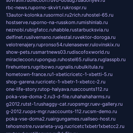
sovratili.ru
olecoon.ru
vd-dosug.ru
adonyev.ru
rbc-news.ru
porno-skvirt.ru
krospr.ru
13autor-kolonka.ru
sormol.ru
2rich.ru
hostel-65.ru
hostserve.ru
porno-na-russkom.ru
mishinlab.ru
neznobi.ru
bigfatcc.ru
habble.ru
starbucksvia.ru
delfinet.ru
silvernano.ru
elestal.ru
vektor-doroga.ru
velotrenajery.ru
pronso54.ru
lenasever.ru
lovinskix.ru
show-pets.ru
smartnews03.ru
discofoxworld.ru
miraclecoon.ru
pongup.ru
hostel65.ru
liura.ru
glasspb.ru
firehunters.ru
gribowo.ru
gnalis.ru
bulkitula.ru
hometown-france.ru
1-xbeticricetc-1-xbetti-5.ru
shop-garena.ru
cricetc-1-xbetr-1-xbetcc-2.ru
one-life-story.ru
top-halyava.ru
accounts112.ru
poka-vse-doma-2.ru
3-d-file.ru
hahahaharms.ru
g2012.ru
tst-1.ru
shaggy-cat.ru
opsmgr.ru
ev-gallery.ru
g-2012.ru
ops-mgr.ru
accounts-112.ru
csm-demo.ru
poka-vse-doma2.ru
airgungames.ru
allseo-host.ru
tehosmotre.ru
varieta-yug.ru
cricetc1xbetr1xbetcc2.ru