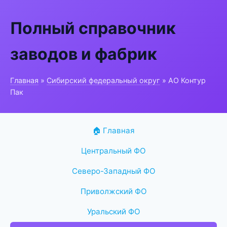
Полный справочник
заводов и фабрик
Главная
»
Сибирский федеральный округ
» АО Контур
Пак
🏠 Главная
Центральный ФО
Северо-Западный ФО
Приволжский ФО
Уральский ФО