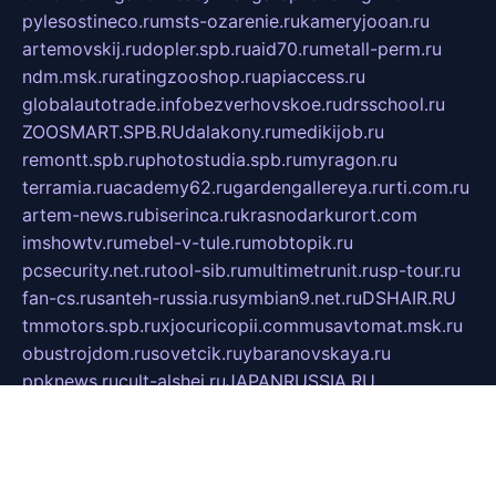
pylesostineco.ru
msts-ozarenie.ru
kameryjooan.ru
artemovskij.ru
dopler.spb.ru
aid70.ru
metall-perm.ru
ndm.msk.ru
ratingzooshop.ru
apiaccess.ru
globalautotrade.info
bezverhovskoe.ru
drsschool.ru
ZOOSMART.SPB.RU
dalakony.ru
medikijob.ru
remontt.spb.ru
photostudia.spb.ru
myragon.ru
terramia.ru
academy62.ru
gardengallereya.ru
rti.com.ru
artem-news.ru
biserinca.ru
krasnodarkurort.com
imshowtv.ru
mebel-v-tule.ru
mobtopik.ru
pcsecurity.net.ru
tool-sib.ru
multimetrunit.ru
sp-tour.ru
fan-cs.ru
santeh-russia.ru
symbian9.net.ru
DSHAIR.RU
tmmotors.spb.ru
xjocuricopii.com
musavtomat.msk.ru
obustrojdom.ru
sovetcik.ru
ybaranovskaya.ru
ppknews.ru
cult-alshei.ru
JAPANRUSSIA.RU
proekciyamebel.ru
imper-finans.ru
rim.org.ru
glamourai.ru
brassminus.ru
zabor-pro.ru
ftn.pp.ru
dorogoe58.ru
laimengpacker.ru
kuzova-zapchasti.ru
sageerp.ru
taxodrom.ru
dsrazvitie.ru
hardcity.net.ru