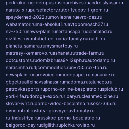
perk-oka.ru
g-octopus.ru
sibarchives.ru
andreislyusar.ru
naruto-x.ru
pursefactory.ru
tor-lyubov-i-grom.ru
spayderhed-2022.ru
movieone.ru
evro-dez.ru
webamator.ru
ma-absolut1.ru
avtopomosch27.ru
nv-750.ru
news-plain.ru
nertansaga.ru
delanalad.ru
dizfiles.ru
youtubefree.ru
aria-family.ru
roadli.ru
planeta-samara.ru
mysmartbuy.ru
matrasy-kemerovo.ru
ashanet.ru
trade-farm.ru
dotcustoms.ru
domizbrusa9x12spb.ru
autodamp.ru
narasimha.ru
djcommodities.ru
nv750.ru
x-ton.ru
newsplain.ru
cardvoice.ru
modopaper.ru
manunae.ru
gbget.ru
alfeihavsalnassr.ru
madoma.ru
tajuncos.ru
petrovkasports.ru
porno-online-besplatno.ru
splclub.ru
york-life.ru
doroga-expo.ru
ribery.ru
cleanmedicine.ru
slovar-ivrit.ru
porno-video-besplatno.ru
seks-365.ru
ovucontrol.ru
sloty-igrovyye-avtomaty.ru
ru-industriya.ru
russkoe-porno-besplatno.ru
belgorod-day.ru
digilith.ru
pichkurovlab.ru