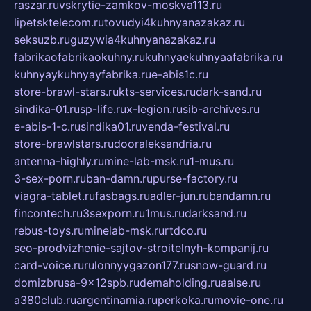
raszar.ru
vskrytie-zamkov-moskva113.ru
lipetsktelecom.ru
tovudyi4kuhnyanazakaz.ru
seksuzb.ru
guzywia4kuhnyanazakaz.ru
fabrikaofabrikaokuhny.ru
kuhnyaekuhnyaafabrika.ru
kuhnyaykuhnyayfabrika.ru
e-abis1c.ru
store-brawl-stars.ru
kts-services.ru
dark-sand.ru
sindika-01.ru
sp-life.ru
x-legion.ru
sib-archives.ru
e-abis-1-c.ru
sindika01.ru
venda-festival.ru
store-brawlstars.ru
dooraleksandria.ru
antenna-highly.ru
mine-lab-msk.ru
1-mus.ru
3-sex-porn.ru
ban-damn.ru
purse-factory.ru
viagra-tablet.ru
fasbags.ru
adler-jun.ru
bandamn.ru
fincontech.ru
3sexporn.ru
1mus.ru
darksand.ru
rebus-toys.ru
minelab-msk.ru
rtdco.ru
seo-prodvizhenie-sajtov-stroitelnyh-kompanij.ru
card-voice.ru
rulonnyygazon177.ru
snow-guard.ru
domizbrusa-9x12spb.ru
demaholding.ru
aalse.ru
a380club.ru
argentinamia.ru
perkoka.ru
movie-one.ru