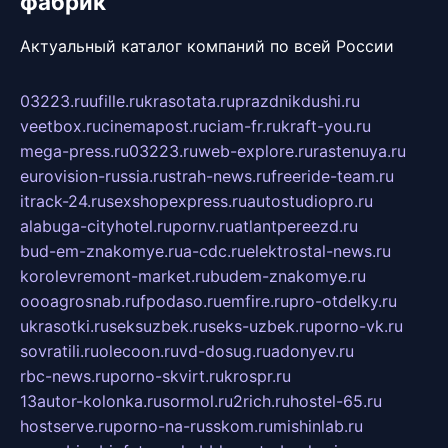
фабрик
Актуальный каталог компаний по всей России
03223.ru
ufille.ru
krasotata.ru
prazdnikdushi.ru
veetbox.ru
cinemapost.ru
ciam-fr.ru
kraft-you.ru
mega-press.ru
03223.ru
web-explore.ru
rastenuya.ru
eurovision-russia.ru
strah-news.ru
freeride-team.ru
itrack-24.ru
sexshopexpress.ru
autostudiopro.ru
alabuga-cityhotel.ru
pornv.ru
atlantpereezd.ru
bud-em-znakomye.ru
a-cdc.ru
elektrostal-news.ru
korolevremont-market.ru
budem-znakomye.ru
oooagrosnab.ru
fpodaso.ru
emfire.ru
pro-otdelky.ru
ukrasotki.ru
seksuzbek.ru
seks-uzbek.ru
porno-vk.ru
sovratili.ru
olecoon.ru
vd-dosug.ru
adonyev.ru
rbc-news.ru
porno-skvirt.ru
krospr.ru
13autor-kolonka.ru
sormol.ru
2rich.ru
hostel-65.ru
hostserve.ru
porno-na-russkom.ru
mishinlab.ru