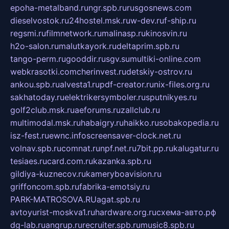
epoha-metalband.ru
ngr.spb.ru
rusgosnews.com
dieselvostok.ru
24hostel.msk.ru
w-dev.ru
f-ship.ru
regsmi.ru
filmnetwork.ru
malinasp.ru
kinosvin.ru
h2o-salon.ru
malutkayork.ru
deltaprim.spb.ru
tango-perm.ru
gooddir.ru
sgv.su
multiki-online.com
webkrasotki.com
cherinvest.ru
detskiy-ostrov.ru
ankou.spb.ru
alvesta1.ru
pdf-creator.ru
nix-files.org.ru
sakhatoday.ru
elektrikersymboler.ru
sputnikyes.ru
golf2club.msk.ru
aeforums.ru
zallclub.ru
multimodal.msk.ru
habaigry.ru
haikko.ru
sobakopedia.ru
isz-fest.ru
ewnc.info
screensaver-clock.net.ru
volnav.spb.ru
comnat.ru
npf.net.ru
7bit.pp.ru
kalugatur.ru
tesiaes.ru
card.com.ru
kazanka.spb.ru
gildiya-kuznecov.ru
kameryboavision.ru
griffoncom.spb.ru
fabrika-emotsiy.ru
PARK-MATROSOVA.RU
agat.spb.ru
avtoyurist-moskva1.ru
hardware.org.ru
схема-авто.рф
dg-lab.ru
angrup.ru
recruiter.spb.ru
music8.spb.ru