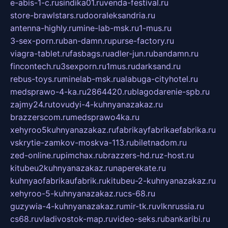
e-abis-1-c.ru
sindika01.ru
venda-festival.ru
store-brawlstars.ru
dooraleksandria.ru
antenna-highly.ru
mine-lab-msk.ru
1-mus.ru
3-sex-porn.ru
ban-damn.ru
purse-factory.ru
viagra-tablet.ru
fasbags.ru
adler-jun.ru
bandamn.ru
fincontech.ru
3sexporn.ru
1mus.ru
darksand.ru
rebus-toys.ru
minelab-msk.ru
alabuga-cityhotel.ru
medsprawo-4-ka.ru
2864420.ru
blagodarenie-spb.ru
zajmy24.ru
tovudyi-4-kuhnyanazakaz.ru
brazzerscom.ru
medsprawo4ka.ru
xehyroo5kuhnyanazakaz.ru
fabrikayfabrikaefabrika.ru
vskrytie-zamkov-moskva-113.ru
biletnadom.ru
zed-online.ru
pimchax.ru
brazzers-hd.ru
z-host.ru
kitubeu2kuhnyanazakaz.ru
naperekate.ru
kuhnyaofabrikaufabrik.ru
kitubeu-2-kuhnyanazakaz.ru
xehyroo-5-kuhnyanazakaz.ru
cs-68.ru
guzywia-4-kuhnyanazakaz.ru
mir-tk.ru
vlknrussia.ru
cs68.ru
vladivostok-map.ru
video-seks.ru
bankaribi.ru