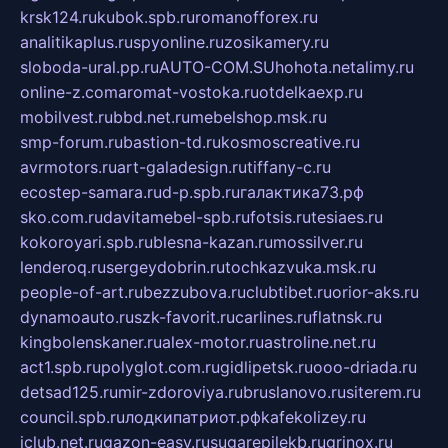
krsk124.ru
kubok.spb.ru
romanofforex.ru
analitikaplus.ru
spyonline.ru
zosikamery.ru
sloboda-ural.pp.ru
AUTO-COM.SU
hohota.net
alimy.ru
online-z.com
aromat-vostoka.ru
otdelkaexp.ru
mobilvest.ru
bbd.net.ru
mebelshop.msk.ru
smp-forum.ru
bastion-td.ru
kosmoscreative.ru
avrmotors.ru
art-galadesign.ru
tiffany-c.ru
ecostep-samara.ru
d-p.spb.ru
галактика73.рф
sko.com.ru
davitamebel-spb.ru
fotsis.ru
tesiaes.ru
kokoroyari.spb.ru
blesna-kazan.ru
mossilver.ru
lenderoq.ru
sergeydobrin.ru
tochkazvuka.msk.ru
people-of-art.ru
bezzubova.ru
clubtibet.ru
orior-aks.ru
dynamoauto.ru
szk-favorit.ru
carlines.ru
flatnsk.ru
kingbolenskaner.ru
alex-motor.ru
astroline.net.ru
act1.spb.ru
polyglot.com.ru
gidlipetsk.ru
ooo-driada.ru
detsad125.ru
mir-zdoroviya.ru
bruslanovo.ru
siterem.ru
council.spb.ru
лодкипатриот.рф
kafekolizey.ru
iclub.net.ru
gazon-easy.ru
sugarepilekb.ru
grinox.ru