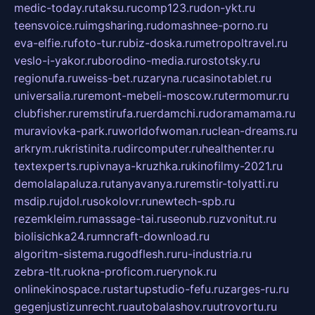
medic-today.ru
taksu.ru
comp123.ru
don-ykt.ru
teensvoice.ru
imgsharing.ru
domashnee-porno.ru
eva-elfie.ru
foto-tur.ru
biz-doska.ru
metropoltravel.ru
veslo-i-yakor.ru
borodino-media.ru
rostotsky.ru
regionufa.ru
weiss-bet.ru
zaryna.ru
casinotablet.ru
universalia.ru
remont-mebeli-moscow.ru
termomur.ru
clubfisher.ru
remstirufa.ru
erdamchi.ru
doramamama.ru
muraviovka-park.ru
worldofwoman.ru
clean-dreams.ru
arkrym.ru
kristinita.ru
dircomputer.ru
healthenter.ru
textexperts.ru
pivnaya-kruzhka.ru
kinofilmy-2021.ru
demolalapaluza.ru
tanyavanya.ru
remstir-tolyatti.ru
msdip.ru
jdol.ru
sokolovr.ru
newtech-spb.ru
rezemkleim.ru
massage-tai.ru
seonub.ru
zvonitut.ru
biolisichka24.ru
mncraft-download.ru
algoritm-sistema.ru
godflesh.ru
ru-industria.ru
zebra-tlt.ru
okna-proficom.ru
erynok.ru
onlinekinospace.ru
startupstudio-fefu.ru
zarges-ru.ru
gegenjustizunrecht.ru
autobalashov.ru
utrovortu.ru