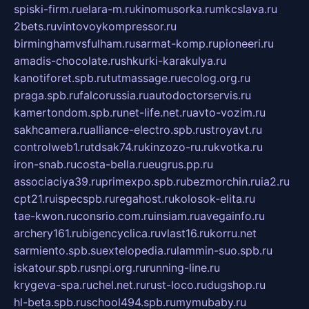
spiski-firm.ru
elara-m.ru
kinomusorka.ru
mkcslava.ru
2bets.ru
vintovoykompressor.ru
birminghamvsfulham.ru
sarmat-komp.ru
pioneeri.ru
amadis-chocolate.ru
shkurki-karakulya.ru
kanotiforet.spb.ru
tutmassage.ru
ecolog.org.ru
praga.spb.ru
falcorussia.ru
autodoctorservis.ru
kamertondom.spb.ru
net-life.net.ru
avto-vozim.ru
sakhcamera.ru
alliance-electro.spb.ru
stroyavt.ru
controlweb1.ru
tdsak74.ru
kinzozo-ru.ru
kvotka.ru
iron-snab.ru
costa-bella.ru
eugrus.pp.ru
associaciya39.ru
primexpo.spb.ru
bezmorchin.ru
ia2.ru
cpt21.ru
ispecspb.ru
regahost.ru
kolosok-elita.ru
tae-kwon.ru
consrio.com.ru
insiam.ru
avegainfo.ru
archery161.ru
bigencyclica.ru
vlast16.ru
korru.net
sarmiento.spb.su
extelopedia.ru
lammin-suo.spb.ru
iskatour.spb.ru
snpi.org.ru
running-line.ru
krygeva-spa.ru
chel.net.ru
rust-loco.ru
dugshop.ru
hl-beta.spb.ru
school494.spb.ru
mymubaby.ru