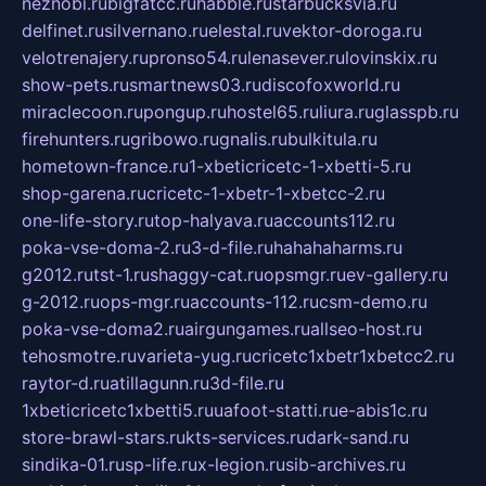
neznobi.ru
bigfatcc.ru
habble.ru
starbucksvia.ru
delfinet.ru
silvernano.ru
elestal.ru
vektor-doroga.ru
velotrenajery.ru
pronso54.ru
lenasever.ru
lovinskix.ru
show-pets.ru
smartnews03.ru
discofoxworld.ru
miraclecoon.ru
pongup.ru
hostel65.ru
liura.ru
glasspb.ru
firehunters.ru
gribowo.ru
gnalis.ru
bulkitula.ru
hometown-france.ru
1-xbeticricetc-1-xbetti-5.ru
shop-garena.ru
cricetc-1-xbetr-1-xbetcc-2.ru
one-life-story.ru
top-halyava.ru
accounts112.ru
poka-vse-doma-2.ru
3-d-file.ru
hahahaharms.ru
g2012.ru
tst-1.ru
shaggy-cat.ru
opsmgr.ru
ev-gallery.ru
g-2012.ru
ops-mgr.ru
accounts-112.ru
csm-demo.ru
poka-vse-doma2.ru
airgungames.ru
allseo-host.ru
tehosmotre.ru
varieta-yug.ru
cricetc1xbetr1xbetcc2.ru
raytor-d.ru
atillagunn.ru
3d-file.ru
1xbeticricetc1xbetti5.ru
uafoot-statti.ru
e-abis1c.ru
store-brawl-stars.ru
kts-services.ru
dark-sand.ru
sindika-01.ru
sp-life.ru
x-legion.ru
sib-archives.ru