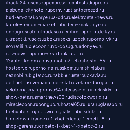
itrack-24.ru
sexshopexpress.ru
autostudiopro.ru
alabuga-cityhotel.ru
pornv.ru
atlantpereezd.ru
bud-em-znakomye.ru
a-cdc.ru
elektrostal-news.ru
korolevremont-market.ru
budem-znakomye.ru
oooagrosnab.ru
fpodaso.ru
emfire.ru
pro-otdelky.ru
ukrasotki.ru
seksuzbek.ru
seks-uzbek.ru
porno-vk.ru
sovratili.ru
olecoon.ru
vd-dosug.ru
adonyev.ru
rbc-news.ru
porno-skvirt.ru
krospr.ru
13autor-kolonka.ru
sormol.ru
2rich.ru
hostel-65.ru
hostserve.ru
porno-na-russkom.ru
mishinlab.ru
neznobi.ru
bigfatcc.ru
habble.ru
starbucksvia.ru
delfinet.ru
silvernano.ru
elestal.ru
vektor-doroga.ru
velotrenajery.ru
pronso54.ru
lenasever.ru
lovinskix.ru
show-pets.ru
smartnews03.ru
discofoxworld.ru
miraclecoon.ru
pongup.ru
hostel65.ru
liura.ru
glasspb.ru
firehunters.ru
gribowo.ru
gnalis.ru
bulkitula.ru
hometown-france.ru
1-xbeticricetc-1-xbetti-5.ru
shop-garena.ru
cricetc-1-xbetr-1-xbetcc-2.ru