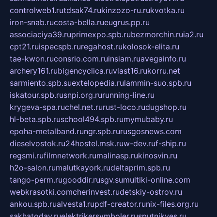
controlweb1.ru
tdsak74.ru
kinzozo-ru.ru
kvotka.ru
iron-snab.ru
costa-bella.ru
eugrus.pp.ru
associaciya39.ru
primexpo.spb.ru
bezmorchin.ru
ia2.ru
cpt21.ru
ispecspb.ru
regahost.ru
kolosok-elita.ru
tae-kwon.ru
consrio.com.ru
insiam.ru
avegainfo.ru
archery161.ru
bigencyclica.ru
vlast16.ru
korru.net
sarmiento.spb.su
extelopedia.ru
lammin-suo.spb.ru
iskatour.spb.ru
snpi.org.ru
running-line.ru
krygeva-spa.ru
chel.net.ru
rust-loco.ru
dugshop.ru
hl-beta.spb.ru
school494.spb.ru
mymubaby.ru
epoha-metalband.ru
ngr.spb.ru
rusgosnews.com
dieselvostok.ru
24hostel.msk.ru
w-dev.ru
f-ship.ru
regsmi.ru
filmnetwork.ru
malinasp.ru
kinosvin.ru
h2o-salon.ru
malutkayork.ru
deltaprim.spb.ru
tango-perm.ru
gooddir.ru
sgv.su
multiki-online.com
webkrasotki.com
cherinvest.ru
detskiy-ostrov.ru
ankou.spb.ru
alvesta1.ru
pdf-creator.ru
nix-files.org.ru
sakhatoday.ru
elektrikersymboler.ru
sputnikyes.ru