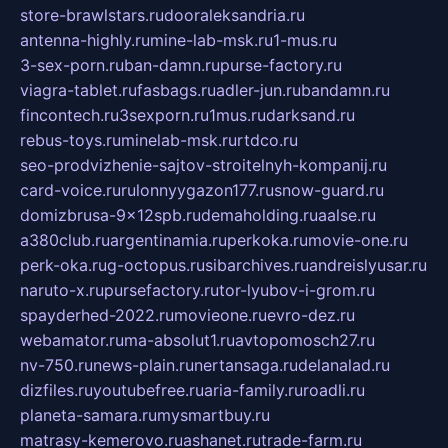
store-brawlstars.ru
dooraleksandria.ru
antenna-highly.ru
mine-lab-msk.ru
1-mus.ru
3-sex-porn.ru
ban-damn.ru
purse-factory.ru
viagra-tablet.ru
fasbags.ru
adler-jun.ru
bandamn.ru
fincontech.ru
3sexporn.ru
1mus.ru
darksand.ru
rebus-toys.ru
minelab-msk.ru
rtdco.ru
seo-prodvizhenie-sajtov-stroitelnyh-kompanij.ru
card-voice.ru
rulonnyygazon177.ru
snow-guard.ru
domizbrusa-9x12spb.ru
demaholding.ru
aalse.ru
a380club.ru
argentinamia.ru
perkoka.ru
movie-one.ru
perk-oka.ru
g-octopus.ru
sibarchives.ru
andreislyusar.ru
naruto-x.ru
pursefactory.ru
tor-lyubov-i-grom.ru
spayderhed-2022.ru
movieone.ru
evro-dez.ru
webamator.ru
ma-absolut1.ru
avtopomosch27.ru
nv-750.ru
news-plain.ru
nertansaga.ru
delanalad.ru
dizfiles.ru
youtubefree.ru
aria-family.ru
roadli.ru
planeta-samara.ru
mysmartbuy.ru
matrasy-kemerovo.ru
ashanet.ru
trade-farm.ru