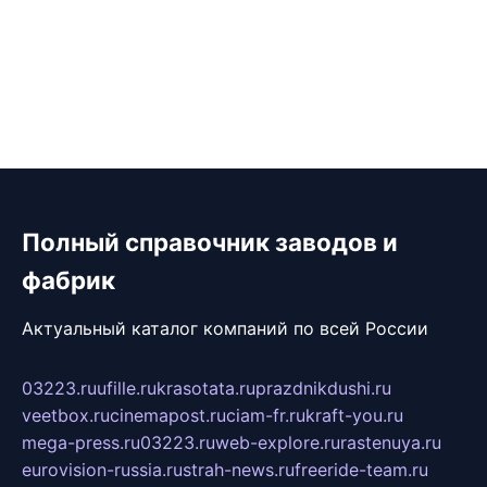
Полный справочник заводов и
фабрик
Актуальный каталог компаний по всей России
03223.ru
ufille.ru
krasotata.ru
prazdnikdushi.ru
veetbox.ru
cinemapost.ru
ciam-fr.ru
kraft-you.ru
mega-press.ru
03223.ru
web-explore.ru
rastenuya.ru
eurovision-russia.ru
strah-news.ru
freeride-team.ru