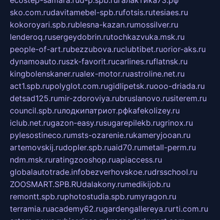
sko.com.ru
davitamebel-spb.ru
fotsis.ru
tesiaes.ru
kokoroyari.spb.ru
blesna-kazan.ru
mossilver.ru
lenderoq.ru
sergeydobrin.ru
tochkazvuka.msk.ru
people-of-art.ru
bezzubova.ru
clubtibet.ru
orior-aks.ru
dynamoauto.ru
szk-favorit.ru
carlines.ru
flatnsk.ru
kingbolenskaner.ru
alex-motor.ru
astroline.net.ru
act1.spb.ru
polyglot.com.ru
gidlipetsk.ru
ooo-driada.ru
detsad125.ru
mir-zdoroviya.ru
bruslanovo.ru
siterem.ru
council.spb.ru
лодкипатриот.рф
kafekolizey.ru
iclub.net.ru
gazon-easy.ru
sugarepilekb.ru
grinox.ru
pylesostineco.ru
msts-ozarenie.ru
kameryjooan.ru
artemovskij.ru
dopler.spb.ru
aid70.ru
metall-perm.ru
ndm.msk.ru
ratingzooshop.ru
apiaccess.ru
globalautotrade.info
bezverhovskoe.ru
drsschool.ru
ZOOSMART.SPB.RU
dalakony.ru
medikijob.ru
remontt.spb.ru
photostudia.spb.ru
myragon.ru
terramia.ru
academy62.ru
gardengallereya.ru
rti.com.ru