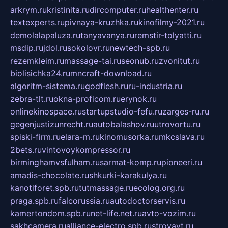
arkrym.ru
kristinita.ru
dircomputer.ru
healthenter.ru
textexperts.ru
pivnaya-kruzhka.ru
kinofilmy-2021.ru
demolalapaluza.ru
tanyavanya.ru
remstir-tolyatti.ru
msdip.ru
jdol.ru
sokolovr.ru
newtech-spb.ru
rezemkleim.ru
massage-tai.ru
seonub.ru
zvonitut.ru
biolisichka24.ru
mncraft-download.ru
algoritm-sistema.ru
godflesh.ru
ru-industria.ru
zebra-tlt.ru
okna-proficom.ru
erynok.ru
onlinekinospace.ru
startupstudio-fefu.ru
zarges-ru.ru
gegenjustizunrecht.ru
autobalashov.ru
utrovortu.ru
spiski-firm.ru
elara-m.ru
kinomusorka.ru
mkcslava.ru
2bets.ru
vintovoykompressor.ru
birminghamvsfulham.ru
sarmat-komp.ru
pioneeri.ru
amadis-chocolate.ru
shkurki-karakulya.ru
kanotiforet.spb.ru
tutmassage.ru
ecolog.org.ru
praga.spb.ru
falcorussia.ru
autodoctorservis.ru
kamertondom.spb.ru
net-life.net.ru
avto-vozim.ru
sakhcamera.ru
alliance-electro.spb.ru
stroyavt.ru