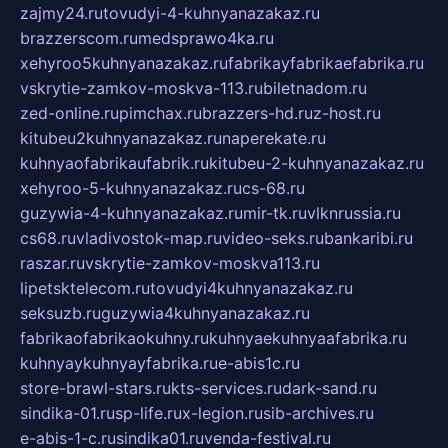
zajmy24.ru
tovudyi-4-kuhnyanazakaz.ru
brazzerscom.ru
medsprawo4ka.ru
xehyroo5kuhnyanazakaz.ru
fabrikayfabrikaefabrika.ru
vskrytie-zamkov-moskva-113.ru
biletnadom.ru
zed-online.ru
pimchax.ru
brazzers-hd.ru
z-host.ru
kitubeu2kuhnyanazakaz.ru
naperekate.ru
kuhnyaofabrikaufabrik.ru
kitubeu-2-kuhnyanazakaz.ru
xehyroo-5-kuhnyanazakaz.ru
cs-68.ru
guzywia-4-kuhnyanazakaz.ru
mir-tk.ru
vlknrussia.ru
cs68.ru
vladivostok-map.ru
video-seks.ru
bankaribi.ru
raszar.ru
vskrytie-zamkov-moskva113.ru
lipetsktelecom.ru
tovudyi4kuhnyanazakaz.ru
seksuzb.ru
guzywia4kuhnyanazakaz.ru
fabrikaofabrikaokuhny.ru
kuhnyaekuhnyaafabrika.ru
kuhnyaykuhnyayfabrika.ru
e-abis1c.ru
store-brawl-stars.ru
kts-services.ru
dark-sand.ru
sindika-01.ru
sp-life.ru
x-legion.ru
sib-archives.ru
e-abis-1-c.ru
sindika01.ru
venda-festival.ru