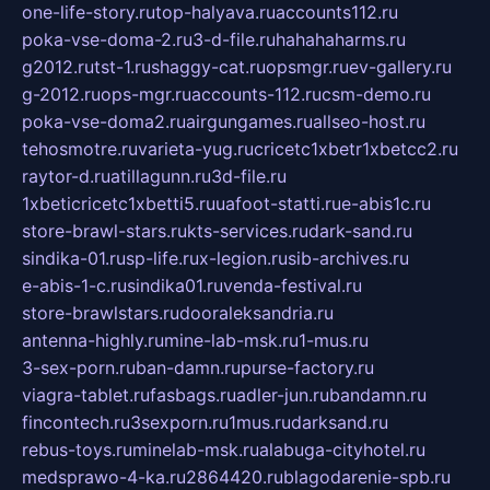
one-life-story.ru
top-halyava.ru
accounts112.ru
poka-vse-doma-2.ru
3-d-file.ru
hahahaharms.ru
g2012.ru
tst-1.ru
shaggy-cat.ru
opsmgr.ru
ev-gallery.ru
g-2012.ru
ops-mgr.ru
accounts-112.ru
csm-demo.ru
poka-vse-doma2.ru
airgungames.ru
allseo-host.ru
tehosmotre.ru
varieta-yug.ru
cricetc1xbetr1xbetcc2.ru
raytor-d.ru
atillagunn.ru
3d-file.ru
1xbeticricetc1xbetti5.ru
uafoot-statti.ru
e-abis1c.ru
store-brawl-stars.ru
kts-services.ru
dark-sand.ru
sindika-01.ru
sp-life.ru
x-legion.ru
sib-archives.ru
e-abis-1-c.ru
sindika01.ru
venda-festival.ru
store-brawlstars.ru
dooraleksandria.ru
antenna-highly.ru
mine-lab-msk.ru
1-mus.ru
3-sex-porn.ru
ban-damn.ru
purse-factory.ru
viagra-tablet.ru
fasbags.ru
adler-jun.ru
bandamn.ru
fincontech.ru
3sexporn.ru
1mus.ru
darksand.ru
rebus-toys.ru
minelab-msk.ru
alabuga-cityhotel.ru
medsprawo-4-ka.ru
2864420.ru
blagodarenie-spb.ru