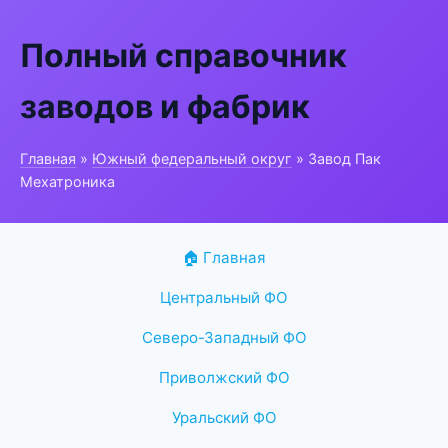
Полный справочник
заводов и фабрик
Главная
»
Южный федеральный округ
» Завод Пак
Мехатроника
🏠 Главная
Центральный ФО
Северо-Западный ФО
Приволжский ФО
Уральский ФО