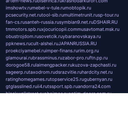
artem-news.ru
biserinca.ru
krasnodarkurort.com
imshowtv.ru
mebel-v-tule.ru
mobtopik.ru
pcsecurity.net.ru
tool-sib.ru
multimetrunit.ru
sp-tour.ru
fan-cs.ru
santeh-russia.ru
symbian9.net.ru
DSHAIR.RU
tmmotors.spb.ru
xjocuricopii.com
musavtomat.msk.ru
obustrojdom.ru
sovetcik.ru
ybaranovskaya.ru
ppknews.ru
cult-alshei.ru
JAPANRUSSIA.RU
proekciyamebel.ru
imper-finans.ru
rim.org.ru
glamourai.ru
brassminus.ru
zabor-pro.ru
ftn.pp.ru
dorogoe58.ru
laimengpacker.ru
kuzova-zapchasti.ru
sageerp.ru
taxodrom.ru
dsrazvitie.ru
hardcity.net.ru
ratinghomegames.ru
topservice25.ru
gubernyan.ru
gtglasslined.ru
ii4.ru
tssport.spb.ru
andorra24.com
blackwallstreet.ru
oboimos.ru
optim-doors.com.ru
ikuch.ru
nycr.org.ru
npa21.ru
vremya-ch.spb.ru
desert000.ru
ivtorgi.ru
ifiori.ru
catalog-statei.ru
dcv.org.ru
spetsmaster174.ru
ipkameryhiseeu.ru
dum26.ru
ruspol.spb.ru
fr-opendp.ru
kam-solnyshko.ru