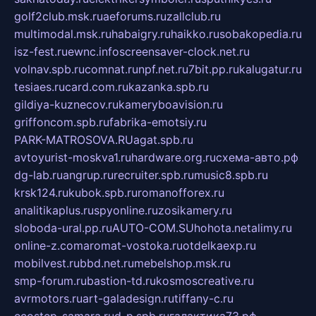
golf2club.msk.ru
aeforums.ru
zallclub.ru
multimodal.msk.ru
habaigry.ru
haikko.ru
sobakopedia.ru
isz-fest.ru
ewnc.info
screensaver-clock.net.ru
volnav.spb.ru
comnat.ru
npf.net.ru
7bit.pp.ru
kalugatur.ru
tesiaes.ru
card.com.ru
kazanka.spb.ru
gildiya-kuznecov.ru
kameryboavision.ru
griffoncom.spb.ru
fabrika-emotsiy.ru
PARK-MATROSOVA.RU
agat.spb.ru
avtoyurist-moskva1.ru
hardware.org.ru
схема-авто.рф
dg-lab.ru
angrup.ru
recruiter.spb.ru
music8.spb.ru
krsk124.ru
kubok.spb.ru
romanofforex.ru
analitikaplus.ru
spyonline.ru
zosikamery.ru
sloboda-ural.pp.ru
AUTO-COM.SU
hohota.net
alimy.ru
online-z.com
aromat-vostoka.ru
otdelkaexp.ru
mobilvest.ru
bbd.net.ru
mebelshop.msk.ru
smp-forum.ru
bastion-td.ru
kosmoscreative.ru
avrmotors.ru
art-galadesign.ru
tiffany-c.ru
ecostep-samara.ru
d-p.spb.ru
галактика73.рф