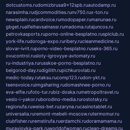
dotcustoms.ru
domizbrusa9x12spb.ru
autodamp.ru
narasimha.ru
djcommodities.ru
nv750.ru
x-ton.ru
newsplain.ru
cardvoice.ru
modopaper.ru
manunae.ru
gbget.ru
alfeihavsalnassr.ru
madoma.ru
tajuncos.ru
petrovkasports.ru
porno-online-besplatno.ru
splclub.ru
york-life.ru
doroga-expo.ru
ribery.ru
cleanmedicine.ru
slovar-ivrit.ru
porno-video-besplatno.ru
seks-365.ru
ovucontrol.ru
sloty-igrovyye-avtomaty.ru
ru-industriya.ru
russkoe-porno-besplatno.ru
belgorod-day.ru
digilith.ru
pichkurovlab.ru
medic-today.ru
taksu.ru
comp123.ru
don-ykt.ru
teensvoice.ru
imgsharing.ru
domashnee-porno.ru
eva-elfie.ru
foto-tur.ru
biz-doska.ru
metropoltravel.ru
veslo-i-yakor.ru
borodino-media.ru
rostotsky.ru
regionufa.ru
weiss-bet.ru
zaryna.ru
casinotablet.ru
universalia.ru
remont-mebeli-moscow.ru
termomur.ru
clubfisher.ru
remstirufa.ru
erdamchi.ru
doramamama.ru
muraviovka-park.ru
worldofwoman.ru
clean-dreams.ru