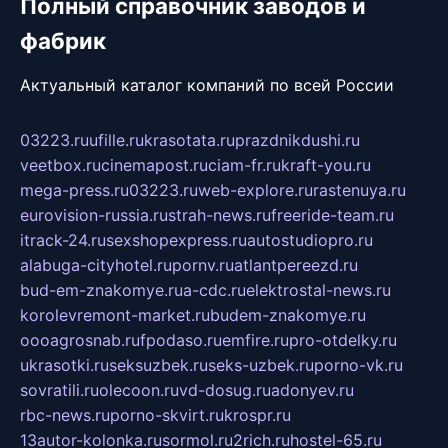
Полный справочник заводов и
фабрик
Актуальный каталог компаний по всей России
03223.ru
ufille.ru
krasotata.ru
prazdnikdushi.ru
veetbox.ru
cinemapost.ru
ciam-fr.ru
kraft-you.ru
mega-press.ru
03223.ru
web-explore.ru
rastenuya.ru
eurovision-russia.ru
strah-news.ru
freeride-team.ru
itrack-24.ru
sexshopexpress.ru
autostudiopro.ru
alabuga-cityhotel.ru
pornv.ru
atlantpereezd.ru
bud-em-znakomye.ru
a-cdc.ru
elektrostal-news.ru
korolevremont-market.ru
budem-znakomye.ru
oooagrosnab.ru
fpodaso.ru
emfire.ru
pro-otdelky.ru
ukrasotki.ru
seksuzbek.ru
seks-uzbek.ru
porno-vk.ru
sovratili.ru
olecoon.ru
vd-dosug.ru
adonyev.ru
rbc-news.ru
porno-skvirt.ru
krospr.ru
13autor-kolonka.ru
sormol.ru
2rich.ru
hostel-65.ru