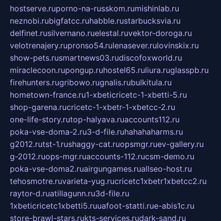
hostserve.ru
porno-na-russkom.ru
mishinlab.ru
neznobi.ru
bigfatcc.ru
habble.ru
starbucksvia.ru
delfinet.ru
silvernano.ru
elestal.ru
vektor-doroga.ru
velotrenajery.ru
pronso54.ru
lenasever.ru
lovinskix.ru
show-pets.ru
smartnews03.ru
discofoxworld.ru
miraclecoon.ru
pongup.ru
hostel65.ru
liura.ru
glasspb.ru
firehunters.ru
gribowo.ru
gnalis.ru
bulkitula.ru
hometown-france.ru
1-xbeticricetc-1-xbetti-5.ru
shop-garena.ru
cricetc-1-xbetr-1-xbetcc-2.ru
one-life-story.ru
top-halyava.ru
accounts112.ru
poka-vse-doma-2.ru
3-d-file.ru
hahahaharms.ru
g2012.ru
tst-1.ru
shaggy-cat.ru
opsmgr.ru
ev-gallery.ru
g-2012.ru
ops-mgr.ru
accounts-112.ru
csm-demo.ru
poka-vse-doma2.ru
airgungames.ru
allseo-host.ru
tehosmotre.ru
varieta-yug.ru
cricetc1xbetr1xbetcc2.ru
raytor-d.ru
atillagunn.ru
3d-file.ru
1xbeticricetc1xbetti5.ru
uafoot-statti.ru
e-abis1c.ru
store-brawl-stars.ru
kts-services.ru
dark-sand.ru