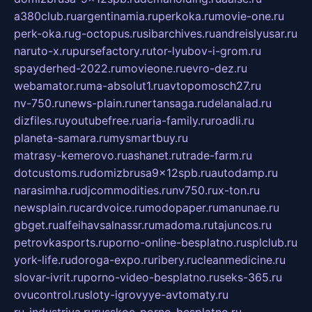
a380club.ru
argentinamia.ru
perkoka.ru
movie-one.ru
perk-oka.ru
g-octopus.ru
sibarchives.ru
andreislyusar.ru
naruto-x.ru
pursefactory.ru
tor-lyubov-i-grom.ru
spayderhed-2022.ru
movieone.ru
evro-dez.ru
webamator.ru
ma-absolut1.ru
avtopomosch27.ru
nv-750.ru
news-plain.ru
nertansaga.ru
delanalad.ru
dizfiles.ru
youtubefree.ru
aria-family.ru
roadli.ru
planeta-samara.ru
mysmartbuy.ru
matrasy-kemerovo.ru
ashanet.ru
trade-farm.ru
dotcustoms.ru
domizbrusa9x12spb.ru
autodamp.ru
narasimha.ru
djcommodities.ru
nv750.ru
x-ton.ru
newsplain.ru
cardvoice.ru
modopaper.ru
manunae.ru
gbget.ru
alfeihavsalnassr.ru
madoma.ru
tajuncos.ru
petrovkasports.ru
porno-online-besplatno.ru
splclub.ru
york-life.ru
doroga-expo.ru
ribery.ru
cleanmedicine.ru
slovar-ivrit.ru
porno-video-besplatno.ru
seks-365.ru
ovucontrol.ru
sloty-igrovyye-avtomaty.ru
ru-industriya.ru
russkoe-porno-besplatno.ru