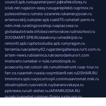
council.spb.ru
лодкипатриот.рф
kafekolizey.ru
iclub.net.ru
gazon-easy.ru
sugarepilekb.ru
grinox.ru
pylesostineco.ru
msts-ozarenie.ru
kameryjooan.ru
artemovskij.ru
dopler.spb.ru
aid70.ru
metall-perm.ru
ndm.msk.ru
ratingzooshop.ru
apiaccess.ru
globalautotrade.info
bezverhovskoe.ru
drsschool.ru
ZOOSMART.SPB.RU
dalakony.ru
medikijob.ru
remontt.spb.ru
photostudia.spb.ru
myragon.ru
terramia.ru
academy62.ru
gardengallereya.ru
rti.com.ru
artem-news.ru
biserinca.ru
krasnodarkurort.com
imshowtv.ru
mebel-v-tule.ru
mobtopik.ru
pcsecurity.net.ru
tool-sib.ru
multimetrunit.ru
sp-tour.ru
fan-cs.ru
santeh-russia.ru
symbian9.net.ru
DSHAIR.RU
tmmotors.spb.ru
xjocuricopii.com
musavtomat.msk.ru
obustrojdom.ru
sovetcik.ru
ybaranovskaya.ru
ppknews.ru
cult-alshei.ru
JAPANRUSSIA.RU
proekciyamebel.ru
imper-finans.ru
rim.org.ru
glamourai.ru
brassminus.ru
zabor-pro.ru
ftn.pp.ru