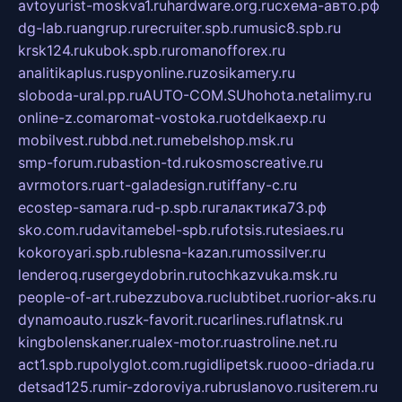
avtoyurist-moskva1.ru
hardware.org.ru
схема-авто.рф
dg-lab.ru
angrup.ru
recruiter.spb.ru
music8.spb.ru
krsk124.ru
kubok.spb.ru
romanofforex.ru
analitikaplus.ru
spyonline.ru
zosikamery.ru
sloboda-ural.pp.ru
AUTO-COM.SU
hohota.net
alimy.ru
online-z.com
aromat-vostoka.ru
otdelkaexp.ru
mobilvest.ru
bbd.net.ru
mebelshop.msk.ru
smp-forum.ru
bastion-td.ru
kosmoscreative.ru
avrmotors.ru
art-galadesign.ru
tiffany-c.ru
ecostep-samara.ru
d-p.spb.ru
галактика73.рф
sko.com.ru
davitamebel-spb.ru
fotsis.ru
tesiaes.ru
kokoroyari.spb.ru
blesna-kazan.ru
mossilver.ru
lenderoq.ru
sergeydobrin.ru
tochkazvuka.msk.ru
people-of-art.ru
bezzubova.ru
clubtibet.ru
orior-aks.ru
dynamoauto.ru
szk-favorit.ru
carlines.ru
flatnsk.ru
kingbolenskaner.ru
alex-motor.ru
astroline.net.ru
act1.spb.ru
polyglot.com.ru
gidlipetsk.ru
ooo-driada.ru
detsad125.ru
mir-zdoroviya.ru
bruslanovo.ru
siterem.ru