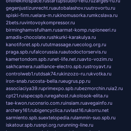
onlinekinospace.ru
startupstudio-fefu.ru
zarges-ru.ru
gegenjustizunrecht.ru
autobalashov.ru
utrovortu.ru
spiski-firm.ru
elara-m.ru
kinomusorka.ru
mkcslava.ru
2bets.ru
vintovoykompressor.ru
birminghamvsfulham.ru
sarmat-komp.ru
pioneeri.ru
amadis-chocolate.ru
shkurki-karakulya.ru
kanotiforet.spb.ru
tutmassage.ru
ecolog.org.ru
praga.spb.ru
falcorussia.ru
autodoctorservis.ru
kamertondom.spb.ru
net-life.net.ru
avto-vozim.ru
sakhcamera.ru
alliance-electro.spb.ru
stroyavt.ru
controlweb1.ru
tdsak74.ru
kinzozo-ru.ru
kvotka.ru
iron-snab.ru
costa-bella.ru
eugrus.pp.ru
associaciya39.ru
primexpo.spb.ru
bezmorchin.ru
ia2.ru
cpt21.ru
ispecspb.ru
regahost.ru
kolosok-elita.ru
tae-kwon.ru
consrio.com.ru
insiam.ru
avegainfo.ru
archery161.ru
bigencyclica.ru
vlast16.ru
korru.net
sarmiento.spb.su
extelopedia.ru
lammin-suo.spb.ru
iskatour.spb.ru
snpi.org.ru
running-line.ru