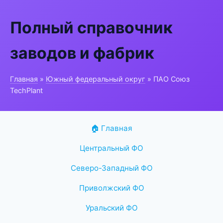
Полный справочник
заводов и фабрик
Главная
»
Южный федеральный округ
» ПАО Союз
TechPlant
🏠 Главная
Центральный ФО
Северо-Западный ФО
Приволжский ФО
Уральский ФО