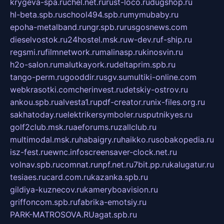
krygeva-spa.ru
chel.net.ru
rust-loco.ru
dugshop.ru
hl-beta.spb.ru
school494.spb.ru
mymubaby.ru
epoha-metalband.ru
ngr.spb.ru
rusgosnews.com
dieselvostok.ru
24hostel.msk.ru
w-dev.ru
f-ship.ru
regsmi.ru
filmnetwork.ru
malinasp.ru
kinosvin.ru
h2o-salon.ru
malutkayork.ru
deltaprim.spb.ru
tango-perm.ru
gooddir.ru
sgv.su
multiki-online.com
webkrasotki.com
cherinvest.ru
detskiy-ostrov.ru
ankou.spb.ru
alvesta1.ru
pdf-creator.ru
nix-files.org.ru
sakhatoday.ru
elektrikersymboler.ru
sputnikyes.ru
golf2club.msk.ru
aeforums.ru
zallclub.ru
multimodal.msk.ru
habaigry.ru
haikko.ru
sobakopedia.ru
isz-fest.ru
ewnc.info
screensaver-clock.net.ru
volnav.spb.ru
comnat.ru
npf.net.ru
7bit.pp.ru
kalugatur.ru
tesiaes.ru
card.com.ru
kazanka.spb.ru
gildiya-kuznecov.ru
kameryboavision.ru
griffoncom.spb.ru
fabrika-emotsiy.ru
PARK-MATROSOVA.RU
agat.spb.ru