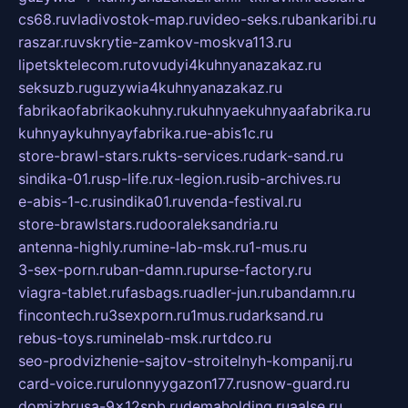
cs68.ru
vladivostok-map.ru
video-seks.ru
bankaribi.ru
raszar.ru
vskrytie-zamkov-moskva113.ru
lipetsktelecom.ru
tovudyi4kuhnyanazakaz.ru
seksuzb.ru
guzywia4kuhnyanazakaz.ru
fabrikaofabrikaokuhny.ru
kuhnyaekuhnyaafabrika.ru
kuhnyaykuhnyayfabrika.ru
e-abis1c.ru
store-brawl-stars.ru
kts-services.ru
dark-sand.ru
sindika-01.ru
sp-life.ru
x-legion.ru
sib-archives.ru
e-abis-1-c.ru
sindika01.ru
venda-festival.ru
store-brawlstars.ru
dooraleksandria.ru
antenna-highly.ru
mine-lab-msk.ru
1-mus.ru
3-sex-porn.ru
ban-damn.ru
purse-factory.ru
viagra-tablet.ru
fasbags.ru
adler-jun.ru
bandamn.ru
fincontech.ru
3sexporn.ru
1mus.ru
darksand.ru
rebus-toys.ru
minelab-msk.ru
rtdco.ru
seo-prodvizhenie-sajtov-stroitelnyh-kompanij.ru
card-voice.ru
rulonnyygazon177.ru
snow-guard.ru
domizbrusa-9x12spb.ru
demaholding.ru
aalse.ru