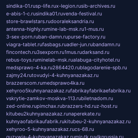
sindika-01.ru
sp-life.ru
x-legion.ru
sib-archives.ru
e-abis-1-c.ru
sindika01.ru
venda-festival.ru
store-brawlstars.ru
dooraleksandria.ru
antenna-highly.ru
mine-lab-msk.ru
1-mus.ru
3-sex-porn.ru
ban-damn.ru
purse-factory.ru
viagra-tablet.ru
fasbags.ru
adler-jun.ru
bandamn.ru
fincontech.ru
3sexporn.ru
1mus.ru
darksand.ru
rebus-toys.ru
minelab-msk.ru
alabuga-cityhotel.ru
medsprawo-4-ka.ru
2864420.ru
blagodarenie-spb.ru
zajmy24.ru
tovudyi-4-kuhnyanazakaz.ru
brazzerscom.ru
medsprawo4ka.ru
xehyroo5kuhnyanazakaz.ru
fabrikayfabrikaefabrika.ru
vskrytie-zamkov-moskva-113.ru
biletnadom.ru
zed-online.ru
pimchax.ru
brazzers-hd.ru
z-host.ru
kitubeu2kuhnyanazakaz.ru
naperekate.ru
kuhnyaofabrikaufabrik.ru
kitubeu-2-kuhnyanazakaz.ru
xehyroo-5-kuhnyanazakaz.ru
cs-68.ru
guzywia-4-kuhnyanazakaz.ru
mir-tk.ru
vlknrussia.ru