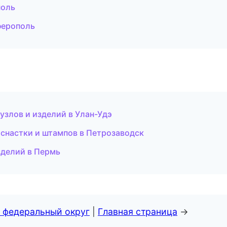
поль
ферополь
злов и изделий в Улан-Удэ
оснастки и штампов в Петрозаводск
зделий в Пермь
 федеральный округ
|
Главная страница
→