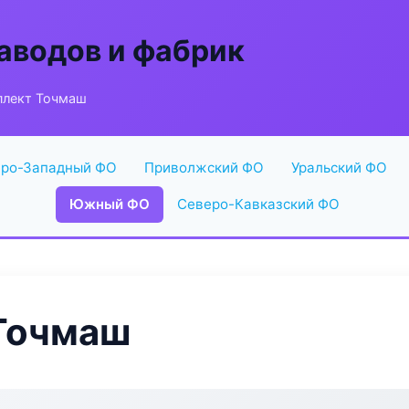
аводов и фабрик
плект Точмаш
ро-Западный ФО
Приволжский ФО
Уральский ФО
Южный ФО
Северо-Кавказский ФО
Точмаш