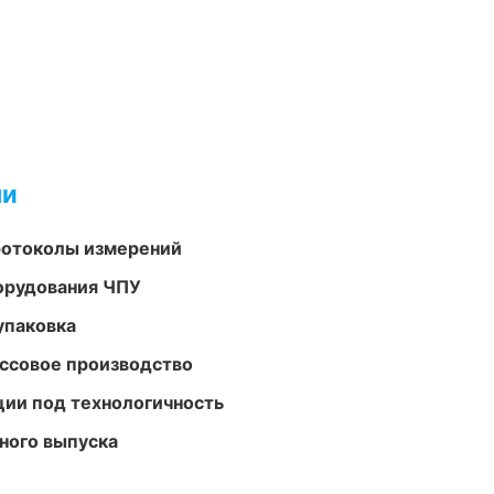
ми
ротоколы измерений
орудования ЧПУ
упаковка
ассовое производство
ции под технологичность
ного выпуска