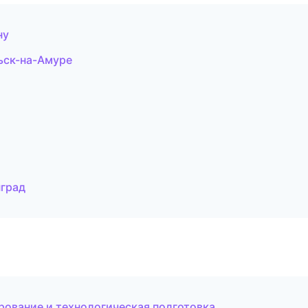
ну
ьск-на-Амуре
нград
рование и технологическая подготовка