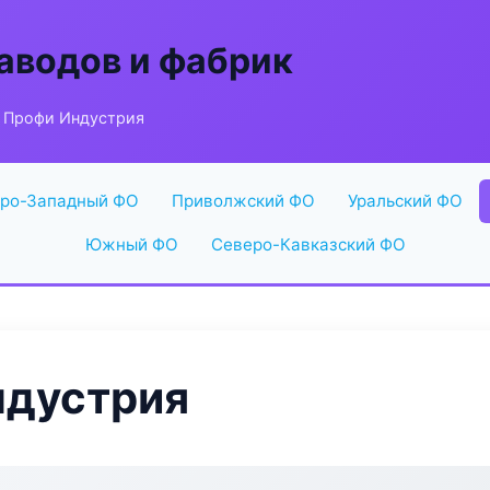
аводов и фабрик
 Профи Индустрия
ро-Западный ФО
Приволжский ФО
Уральский ФО
Южный ФО
Северо-Кавказский ФО
ндустрия