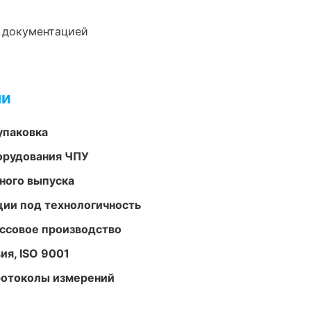
е документацией
ми
упаковка
орудования ЧПУ
ного выпуска
ции под технологичность
ассовое производство
ия, ISO 9001
ротоколы измерений