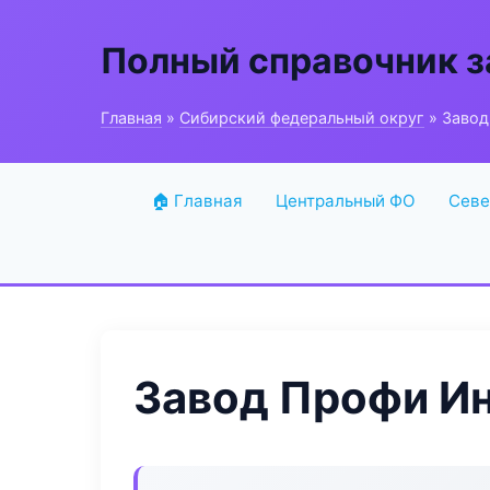
Полный справочник з
Главная
»
Сибирский федеральный округ
» Завод
🏠 Главная
Центральный ФО
Севе
Завод Профи И