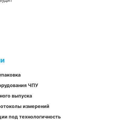
аудит
ми
упаковка
орудования ЧПУ
ного выпуска
ротоколы измерений
ции под технологичность