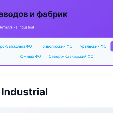
аводов и фабрик
таллика Industrial
ро-Западный ФО
Приволжский ФО
Уральский ФО
Южный ФО
Северо-Кавказский ФО
ndustrial