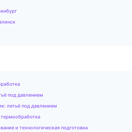
ринбург
алинск
бработка
тьё под давлением
к: литьё под давлением
и термообработка
ание и технологическая подготовка