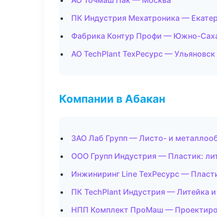
АО Точмаш Пак — Москва
ПК Индустрия Мехатроника — Екате
Фабрика Контур Профи — Южно-Сах
АО TechPlant ТехРесурс — Ульяновск
Компании в Абакан
ЗАО Лаб Групп — Листо- и металлоо
ООО Групп Индустрия — Пластик: ли
Инжиниринг Line ТехРесурс — Пласти
ПК TechPlant Индустрия — Литейка 
НПП Комплект ПроМаш — Проектиров