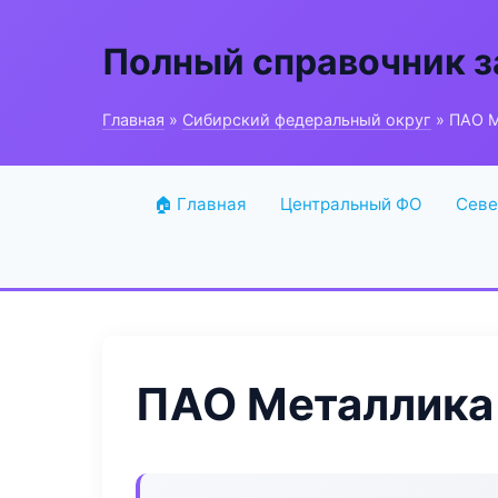
Полный справочник з
Главная
»
Сибирский федеральный округ
» ПАО Ме
🏠 Главная
Центральный ФО
Севе
ПАО Металлика I