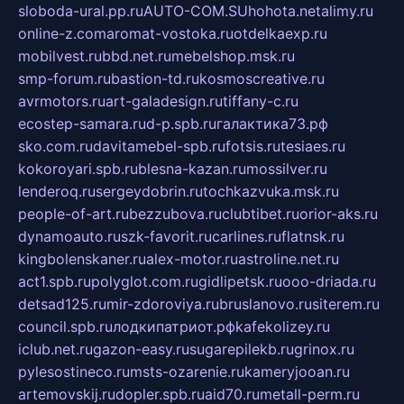
sloboda-ural.pp.ru
AUTO-COM.SU
hohota.net
alimy.ru
online-z.com
aromat-vostoka.ru
otdelkaexp.ru
mobilvest.ru
bbd.net.ru
mebelshop.msk.ru
smp-forum.ru
bastion-td.ru
kosmoscreative.ru
avrmotors.ru
art-galadesign.ru
tiffany-c.ru
ecostep-samara.ru
d-p.spb.ru
галактика73.рф
sko.com.ru
davitamebel-spb.ru
fotsis.ru
tesiaes.ru
kokoroyari.spb.ru
blesna-kazan.ru
mossilver.ru
lenderoq.ru
sergeydobrin.ru
tochkazvuka.msk.ru
people-of-art.ru
bezzubova.ru
clubtibet.ru
orior-aks.ru
dynamoauto.ru
szk-favorit.ru
carlines.ru
flatnsk.ru
kingbolenskaner.ru
alex-motor.ru
astroline.net.ru
act1.spb.ru
polyglot.com.ru
gidlipetsk.ru
ooo-driada.ru
detsad125.ru
mir-zdoroviya.ru
bruslanovo.ru
siterem.ru
council.spb.ru
лодкипатриот.рф
kafekolizey.ru
iclub.net.ru
gazon-easy.ru
sugarepilekb.ru
grinox.ru
pylesostineco.ru
msts-ozarenie.ru
kameryjooan.ru
artemovskij.ru
dopler.spb.ru
aid70.ru
metall-perm.ru