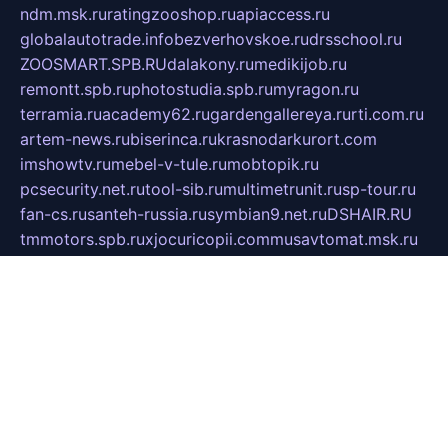
ndm.msk.ru
ratingzooshop.ru
apiaccess.ru
globalautotrade.info
bezverhovskoe.ru
drsschool.ru
ZOOSMART.SPB.RU
dalakony.ru
medikijob.ru
remontt.spb.ru
photostudia.spb.ru
myragon.ru
terramia.ru
academy62.ru
gardengallereya.ru
rti.com.ru
artem-news.ru
biserinca.ru
krasnodarkurort.com
imshowtv.ru
mebel-v-tule.ru
mobtopik.ru
pcsecurity.net.ru
tool-sib.ru
multimetrunit.ru
sp-tour.ru
fan-cs.ru
santeh-russia.ru
symbian9.net.ru
DSHAIR.RU
tmmotors.spb.ru
xjocuricopii.com
musavtomat.msk.ru
obustrojdom.ru
sovetcik.ru
ybaranovskaya.ru
ppknews.ru
cult-alshei.ru
JAPANRUSSIA.RU
proekciyamebel.ru
imper-finans.ru
rim.org.ru
glamourai.ru
brassminus.ru
zabor-pro.ru
ftn.pp.ru
dorogoe58.ru
laimengpacker.ru
kuzova-zapchasti.ru
sageerp.ru
taxodrom.ru
dsrazvitie.ru
hardcity.net.ru
ratinghomegames.ru
topservice25.ru
gubernyan.ru
gtglasslined.ru
ii4.ru
tssport.spb.ru
andorra24.com