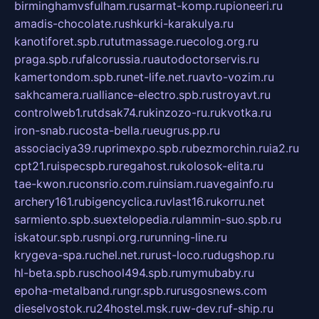
birminghamvsfulham.ru
sarmat-komp.ru
pioneeri.ru
amadis-chocolate.ru
shkurki-karakulya.ru
kanotiforet.spb.ru
tutmassage.ru
ecolog.org.ru
praga.spb.ru
falcorussia.ru
autodoctorservis.ru
kamertondom.spb.ru
net-life.net.ru
avto-vozim.ru
sakhcamera.ru
alliance-electro.spb.ru
stroyavt.ru
controlweb1.ru
tdsak74.ru
kinzozo-ru.ru
kvotka.ru
iron-snab.ru
costa-bella.ru
eugrus.pp.ru
associaciya39.ru
primexpo.spb.ru
bezmorchin.ru
ia2.ru
cpt21.ru
ispecspb.ru
regahost.ru
kolosok-elita.ru
tae-kwon.ru
consrio.com.ru
insiam.ru
avegainfo.ru
archery161.ru
bigencyclica.ru
vlast16.ru
korru.net
sarmiento.spb.su
extelopedia.ru
lammin-suo.spb.ru
iskatour.spb.ru
snpi.org.ru
running-line.ru
krygeva-spa.ru
chel.net.ru
rust-loco.ru
dugshop.ru
hl-beta.spb.ru
school494.spb.ru
mymubaby.ru
epoha-metalband.ru
ngr.spb.ru
rusgosnews.com
dieselvostok.ru
24hostel.msk.ru
w-dev.ru
f-ship.ru