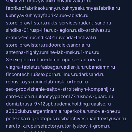
seksuzb.ru
guzywia4kuhnyanazakaz.ru
fabrikaofabrikaokuhny.ru
kuhnyaekuhnyaafabrika.ru
kuhnyaykuhnyayfabrika.ru
e-abis1c.ru
store-brawl-stars.ru
kts-services.ru
dark-sand.ru
sindika-01.ru
sp-life.ru
x-legion.ru
sib-archives.ru
e-abis-1-c.ru
sindika01.ru
venda-festival.ru
store-brawlstars.ru
dooraleksandria.ru
antenna-highly.ru
mine-lab-msk.ru
1-mus.ru
3-sex-porn.ru
ban-damn.ru
purse-factory.ru
viagra-tablet.ru
fasbags.ru
adler-jun.ru
bandamn.ru
fincontech.ru
3sexporn.ru
1mus.ru
darksand.ru
rebus-toys.ru
minelab-msk.ru
rtdco.ru
seo-prodvizhenie-sajtov-stroitelnyh-kompanij.ru
card-voice.ru
rulonnyygazon177.ru
snow-guard.ru
domizbrusa-9x12spb.ru
demaholding.ru
aalse.ru
a380club.ru
argentinamia.ru
perkoka.ru
movie-one.ru
perk-oka.ru
g-octopus.ru
sibarchives.ru
andreislyusar.ru
naruto-x.ru
pursefactory.ru
tor-lyubov-i-grom.ru