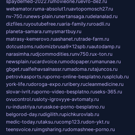
spayderhed-2022.ru
movieone.ru
evro-dez.ru
webamator.ru
ma-absolut1.ru
avtopomosch27.ru
nv-750.ru
news-plain.ru
nertansaga.ru
delanalad.ru
dizfiles.ru
youtubefree.ru
aria-family.ru
roadli.ru
planeta-samara.ru
mysmartbuy.ru
matrasy-kemerovo.ru
ashanet.ru
trade-farm.ru
dotcustoms.ru
domizbrusa9x12spb.ru
autodamp.ru
narasimha.ru
djcommodities.ru
nv750.ru
x-ton.ru
newsplain.ru
cardvoice.ru
modopaper.ru
manunae.ru
gbget.ru
alfeihavsalnassr.ru
madoma.ru
tajuncos.ru
petrovkasports.ru
porno-online-besplatno.ru
splclub.ru
york-life.ru
doroga-expo.ru
ribery.ru
cleanmedicine.ru
slovar-ivrit.ru
porno-video-besplatno.ru
seks-365.ru
ovucontrol.ru
sloty-igrovyye-avtomaty.ru
ru-industriya.ru
russkoe-porno-besplatno.ru
belgorod-day.ru
digilith.ru
pichkurovlab.ru
medic-today.ru
taksu.ru
comp123.ru
don-ykt.ru
teensvoice.ru
imgsharing.ru
domashnee-porno.ru