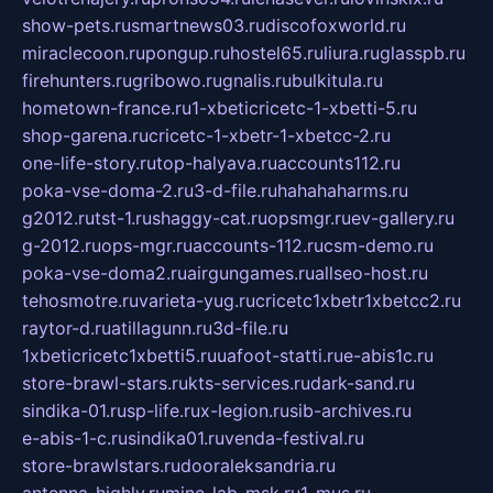
show-pets.ru
smartnews03.ru
discofoxworld.ru
miraclecoon.ru
pongup.ru
hostel65.ru
liura.ru
glasspb.ru
firehunters.ru
gribowo.ru
gnalis.ru
bulkitula.ru
hometown-france.ru
1-xbeticricetc-1-xbetti-5.ru
shop-garena.ru
cricetc-1-xbetr-1-xbetcc-2.ru
one-life-story.ru
top-halyava.ru
accounts112.ru
poka-vse-doma-2.ru
3-d-file.ru
hahahaharms.ru
g2012.ru
tst-1.ru
shaggy-cat.ru
opsmgr.ru
ev-gallery.ru
g-2012.ru
ops-mgr.ru
accounts-112.ru
csm-demo.ru
poka-vse-doma2.ru
airgungames.ru
allseo-host.ru
tehosmotre.ru
varieta-yug.ru
cricetc1xbetr1xbetcc2.ru
raytor-d.ru
atillagunn.ru
3d-file.ru
1xbeticricetc1xbetti5.ru
uafoot-statti.ru
e-abis1c.ru
store-brawl-stars.ru
kts-services.ru
dark-sand.ru
sindika-01.ru
sp-life.ru
x-legion.ru
sib-archives.ru
e-abis-1-c.ru
sindika01.ru
venda-festival.ru
store-brawlstars.ru
dooraleksandria.ru