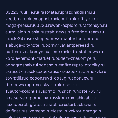
03223.ru
ufille.ru
krasotata.ru
prazdnikdushi.ru
veetbox.ru
cinemapost.ru
ciam-fr.ru
kraft-you.ru
mega-press.ru
03223.ru
web-explore.ru
rastenuya.ru
eurovision-russia.ru
strah-news.ru
freeride-team.ru
itrack-24.ru
sexshopexpress.ru
autostudiopro.ru
alabuga-cityhotel.ru
pornv.ru
atlantpereezd.ru
bud-em-znakomye.ru
a-cdc.ru
elektrostal-news.ru
korolevremont-market.ru
budem-znakomye.ru
oooagrosnab.ru
fpodaso.ru
emfire.ru
pro-otdelky.ru
ukrasotki.ru
seksuzbek.ru
seks-uzbek.ru
porno-vk.ru
sovratili.ru
olecoon.ru
vd-dosug.ru
adonyev.ru
rbc-news.ru
porno-skvirt.ru
krospr.ru
13autor-kolonka.ru
sormol.ru
2rich.ru
hostel-65.ru
hostserve.ru
porno-na-russkom.ru
mishinlab.ru
neznobi.ru
bigfatcc.ru
habble.ru
starbucksvia.ru
delfinet.ru
silvernano.ru
elestal.ru
vektor-doroga.ru
velotrenajery.ru
pronso54.ru
lenasever.ru
lovinskix.ru