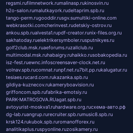
regsmi.ru
filmnetwork.ru
malinasp.ru
kinosvin.ru
h2o-salon.ru
malutkayork.ru
deltaprim.spb.ru
tango-perm.ru
gooddir.ru
sgv.su
multiki-online.com
webkrasotki.com
cherinvest.ru
detskiy-ostrov.ru
ankou.spb.ru
alvesta1.ru
pdf-creator.ru
nix-files.org.ru
sakhatoday.ru
elektrikersymboler.ru
sputnikyes.ru
golf2club.msk.ru
aeforums.ru
zallclub.ru
multimodal.msk.ru
habaigry.ru
haikko.ru
sobakopedia.ru
isz-fest.ru
ewnc.info
screensaver-clock.net.ru
volnav.spb.ru
comnat.ru
npf.net.ru
7bit.pp.ru
kalugatur.ru
tesiaes.ru
card.com.ru
kazanka.spb.ru
gildiya-kuznecov.ru
kameryboavision.ru
griffoncom.spb.ru
fabrika-emotsiy.ru
PARK-MATROSOVA.RU
agat.spb.ru
avtoyurist-moskva1.ru
hardware.org.ru
схема-авто.рф
dg-lab.ru
angrup.ru
recruiter.spb.ru
music8.spb.ru
krsk124.ru
kubok.spb.ru
romanofforex.ru
analitikaplus.ru
spyonline.ru
zosikamery.ru