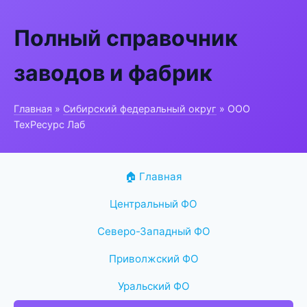
Полный справочник
заводов и фабрик
Главная
»
Сибирский федеральный округ
» ООО
ТехРесурс Лаб
🏠 Главная
Центральный ФО
Северо-Западный ФО
Приволжский ФО
Уральский ФО