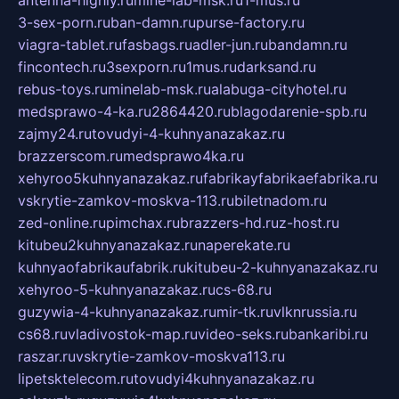
antenna-highly.ru
mine-lab-msk.ru
1-mus.ru
3-sex-porn.ru
ban-damn.ru
purse-factory.ru
viagra-tablet.ru
fasbags.ru
adler-jun.ru
bandamn.ru
fincontech.ru
3sexporn.ru
1mus.ru
darksand.ru
rebus-toys.ru
minelab-msk.ru
alabuga-cityhotel.ru
medsprawo-4-ka.ru
2864420.ru
blagodarenie-spb.ru
zajmy24.ru
tovudyi-4-kuhnyanazakaz.ru
brazzerscom.ru
medsprawo4ka.ru
xehyroo5kuhnyanazakaz.ru
fabrikayfabrikaefabrika.ru
vskrytie-zamkov-moskva-113.ru
biletnadom.ru
zed-online.ru
pimchax.ru
brazzers-hd.ru
z-host.ru
kitubeu2kuhnyanazakaz.ru
naperekate.ru
kuhnyaofabrikaufabrik.ru
kitubeu-2-kuhnyanazakaz.ru
xehyroo-5-kuhnyanazakaz.ru
cs-68.ru
guzywia-4-kuhnyanazakaz.ru
mir-tk.ru
vlknrussia.ru
cs68.ru
vladivostok-map.ru
video-seks.ru
bankaribi.ru
raszar.ru
vskrytie-zamkov-moskva113.ru
lipetsktelecom.ru
tovudyi4kuhnyanazakaz.ru