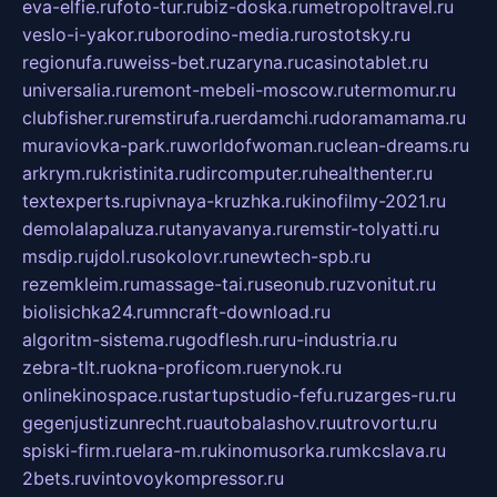
eva-elfie.ru
foto-tur.ru
biz-doska.ru
metropoltravel.ru
veslo-i-yakor.ru
borodino-media.ru
rostotsky.ru
regionufa.ru
weiss-bet.ru
zaryna.ru
casinotablet.ru
universalia.ru
remont-mebeli-moscow.ru
termomur.ru
clubfisher.ru
remstirufa.ru
erdamchi.ru
doramamama.ru
muraviovka-park.ru
worldofwoman.ru
clean-dreams.ru
arkrym.ru
kristinita.ru
dircomputer.ru
healthenter.ru
textexperts.ru
pivnaya-kruzhka.ru
kinofilmy-2021.ru
demolalapaluza.ru
tanyavanya.ru
remstir-tolyatti.ru
msdip.ru
jdol.ru
sokolovr.ru
newtech-spb.ru
rezemkleim.ru
massage-tai.ru
seonub.ru
zvonitut.ru
biolisichka24.ru
mncraft-download.ru
algoritm-sistema.ru
godflesh.ru
ru-industria.ru
zebra-tlt.ru
okna-proficom.ru
erynok.ru
onlinekinospace.ru
startupstudio-fefu.ru
zarges-ru.ru
gegenjustizunrecht.ru
autobalashov.ru
utrovortu.ru
spiski-firm.ru
elara-m.ru
kinomusorka.ru
mkcslava.ru
2bets.ru
vintovoykompressor.ru