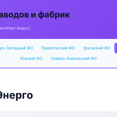
аводов и фабрик
echPlant Энерго
ро-Западный ФО
Приволжский ФО
Уральский ФО
Южный ФО
Северо-Кавказский ФО
Энерго