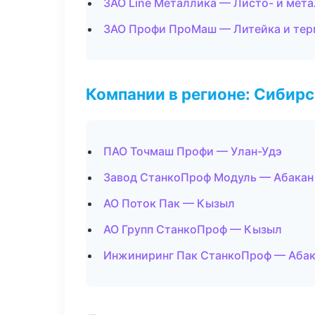
ЗАО Line Металлика — Листо- и мет
ЗАО Профи ПроМаш — Литейка и те
Компании в регионе: Сибир
ПАО Точмаш Профи — Улан-Удэ
Завод СтанкоПроф Модуль — Абакан
АО Поток Пак — Кызыл
АО Групп СтанкоПроф — Кызыл
Инжиниринг Пак СтанкоПроф — Аба