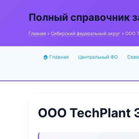
Полный справочник з
Главная
»
Сибирский федеральный округ
» ООО T
🏠 Главная
Центральный ФО
Севе
ООО TechPlant 