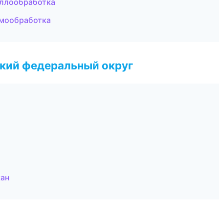
аллообработка
рмообработка
ский федеральный округ
кан