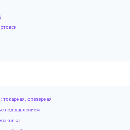
д
артовск
 токарная, фрезерная
ьё под давлением
упаковка