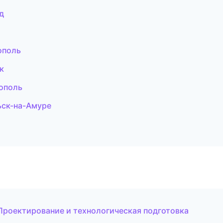
д
ополь
к
ополь
ьск-на-Амуре
роектирование и технологическая подготовка