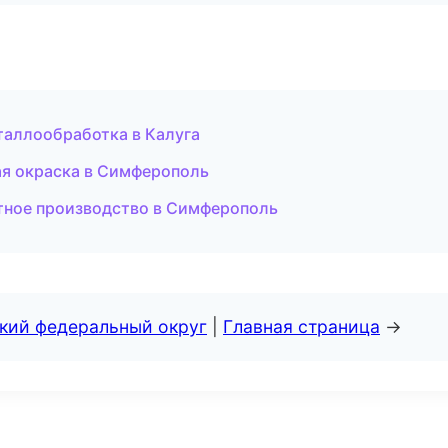
таллообработка в Калуга
я окраска в Симферополь
тное производство в Симферополь
ский федеральный округ
|
Главная страница
→