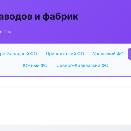
аводов и фабрик
ne Пак
ро-Западный ФО
Приволжский ФО
Уральский ФО
Южный ФО
Северо-Кавказский ФО