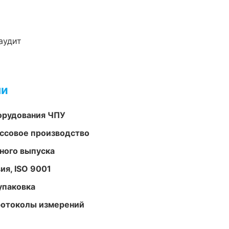
аудит
ми
орудования ЧПУ
ассовое производство
ного выпуска
ия, ISO 9001
упаковка
ротоколы измерений