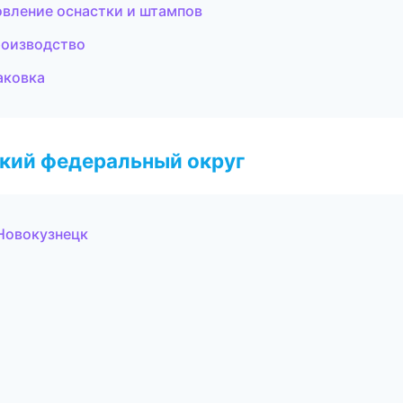
вление оснастки и штампов
роизводство
аковка
ский федеральный округ
Новокузнецк