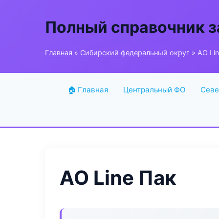
Полный справочник з
Главная
»
Сибирский федеральный округ
» АО Li
🏠 Главная
Центральный ФО
Севе
АО Line Пак