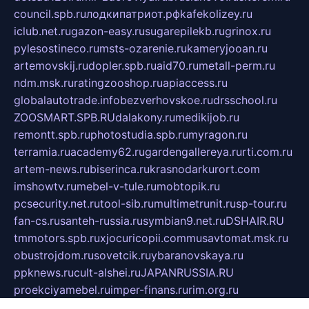
council.spb.ru
лодкипатриот.рф
kafekolizey.ru
iclub.net.ru
gazon-easy.ru
sugarepilekb.ru
grinox.ru
pylesostineco.ru
msts-ozarenie.ru
kameryjooan.ru
artemovskij.ru
dopler.spb.ru
aid70.ru
metall-perm.ru
ndm.msk.ru
ratingzooshop.ru
apiaccess.ru
globalautotrade.info
bezverhovskoe.ru
drsschool.ru
ZOOSMART.SPB.RU
dalakony.ru
medikijob.ru
remontt.spb.ru
photostudia.spb.ru
myragon.ru
terramia.ru
academy62.ru
gardengallereya.ru
rti.com.ru
artem-news.ru
biserinca.ru
krasnodarkurort.com
imshowtv.ru
mebel-v-tule.ru
mobtopik.ru
pcsecurity.net.ru
tool-sib.ru
multimetrunit.ru
sp-tour.ru
fan-cs.ru
santeh-russia.ru
symbian9.net.ru
DSHAIR.RU
tmmotors.spb.ru
xjocuricopii.com
musavtomat.msk.ru
obustrojdom.ru
sovetcik.ru
ybaranovskaya.ru
ppknews.ru
cult-alshei.ru
JAPANRUSSIA.RU
proekciyamebel.ru
imper-finans.ru
rim.org.ru
glamourai.ru
brassminus.ru
zabor-pro.ru
ftn.pp.ru