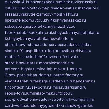
guzywia-4-kuhnyanazakaz.ru
mir-tk.ru
vlknrussia.ru
cs68.ru
vladivostok-map.ru
video-seks.ru
bankaribi.ru
raszar.ru
vskrytie-zamkov-moskva113.ru
lipetsktelecom.ru
tovudyi4kuhnyanazakaz.ru
seksuzb.ru
guzywia4kuhnyanazakaz.ru
fabrikaofabrikaokuhny.ru
kuhnyaekuhnyaafabrika.ru
kuhnyaykuhnyayfabrika.ru
e-abis1c.ru
store-brawl-stars.ru
kts-services.ru
dark-sand.ru
sindika-01.ru
sp-life.ru
x-legion.ru
sib-archives.ru
e-abis-1-c.ru
sindika01.ru
venda-festival.ru
store-brawlstars.ru
dooraleksandria.ru
antenna-highly.ru
mine-lab-msk.ru
1-mus.ru
3-sex-porn.ru
ban-damn.ru
purse-factory.ru
viagra-tablet.ru
fasbags.ru
adler-jun.ru
bandamn.ru
fincontech.ru
3sexporn.ru
1mus.ru
darksand.ru
rebus-toys.ru
minelab-msk.ru
rtdco.ru
seo-prodvizhenie-sajtov-stroitelnyh-kompanij.ru
card-voice.ru
rulonnyygazon177.ru
snow-guard.ru