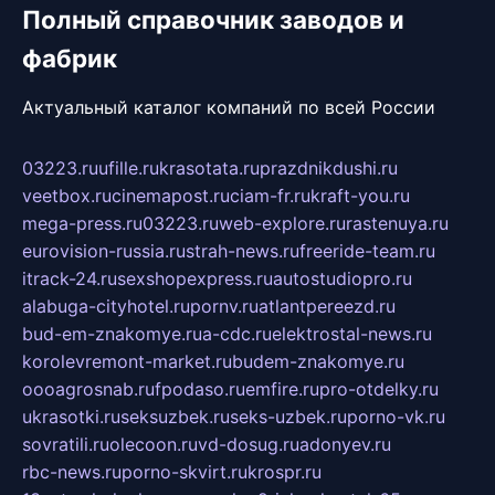
Полный справочник заводов и
фабрик
Актуальный каталог компаний по всей России
03223.ru
ufille.ru
krasotata.ru
prazdnikdushi.ru
veetbox.ru
cinemapost.ru
ciam-fr.ru
kraft-you.ru
mega-press.ru
03223.ru
web-explore.ru
rastenuya.ru
eurovision-russia.ru
strah-news.ru
freeride-team.ru
itrack-24.ru
sexshopexpress.ru
autostudiopro.ru
alabuga-cityhotel.ru
pornv.ru
atlantpereezd.ru
bud-em-znakomye.ru
a-cdc.ru
elektrostal-news.ru
korolevremont-market.ru
budem-znakomye.ru
oooagrosnab.ru
fpodaso.ru
emfire.ru
pro-otdelky.ru
ukrasotki.ru
seksuzbek.ru
seks-uzbek.ru
porno-vk.ru
sovratili.ru
olecoon.ru
vd-dosug.ru
adonyev.ru
rbc-news.ru
porno-skvirt.ru
krospr.ru