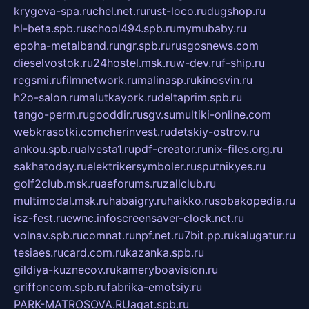
krygeva-spa.ru
chel.net.ru
rust-loco.ru
dugshop.ru
hl-beta.spb.ru
school494.spb.ru
mymubaby.ru
epoha-metalband.ru
ngr.spb.ru
rusgosnews.com
dieselvostok.ru
24hostel.msk.ru
w-dev.ru
f-ship.ru
regsmi.ru
filmnetwork.ru
malinasp.ru
kinosvin.ru
h2o-salon.ru
malutkayork.ru
deltaprim.spb.ru
tango-perm.ru
gooddir.ru
sgv.su
multiki-online.com
webkrasotki.com
cherinvest.ru
detskiy-ostrov.ru
ankou.spb.ru
alvesta1.ru
pdf-creator.ru
nix-files.org.ru
sakhatoday.ru
elektrikersymboler.ru
sputnikyes.ru
golf2club.msk.ru
aeforums.ru
zallclub.ru
multimodal.msk.ru
habaigry.ru
haikko.ru
sobakopedia.ru
isz-fest.ru
ewnc.info
screensaver-clock.net.ru
volnav.spb.ru
comnat.ru
npf.net.ru
7bit.pp.ru
kalugatur.ru
tesiaes.ru
card.com.ru
kazanka.spb.ru
gildiya-kuznecov.ru
kameryboavision.ru
griffoncom.spb.ru
fabrika-emotsiy.ru
PARK-MATROSOVA.RU
agat.spb.ru