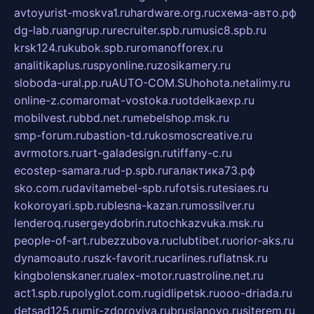
avtoyurist-moskva1.ru
hardware.org.ru
схема-авто.рф
dg-lab.ru
angrup.ru
recruiter.spb.ru
music8.spb.ru
krsk124.ru
kubok.spb.ru
romanofforex.ru
analitikaplus.ru
spyonline.ru
zosikamery.ru
sloboda-ural.pp.ru
AUTO-COM.SU
hohota.net
alimy.ru
online-z.com
aromat-vostoka.ru
otdelkaexp.ru
mobilvest.ru
bbd.net.ru
mebelshop.msk.ru
smp-forum.ru
bastion-td.ru
kosmoscreative.ru
avrmotors.ru
art-galadesign.ru
tiffany-c.ru
ecostep-samara.ru
d-p.spb.ru
галактика73.рф
sko.com.ru
davitamebel-spb.ru
fotsis.ru
tesiaes.ru
kokoroyari.spb.ru
blesna-kazan.ru
mossilver.ru
lenderoq.ru
sergeydobrin.ru
tochkazvuka.msk.ru
people-of-art.ru
bezzubova.ru
clubtibet.ru
orior-aks.ru
dynamoauto.ru
szk-favorit.ru
carlines.ru
flatnsk.ru
kingbolenskaner.ru
alex-motor.ru
astroline.net.ru
act1.spb.ru
polyglot.com.ru
gidlipetsk.ru
ooo-driada.ru
detsad125.ru
mir-zdoroviya.ru
bruslanovo.ru
siterem.ru