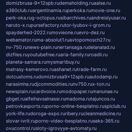
domizbrusa-9x12spb.ru
demaholding.ru
aalse.ru
a380club.ru
argentinamia.ru
perkoka.ru
movie-one.ru
perk-oka.ru
g-octopus.ru
sibarchives.ru
andreislyusar.ru
naruto-x.ru
pursefactory.ru
tor-lyubov-i-grom.ru
spayderhed-2022.ru
movieone.ru
evro-dez.ru
webamator.ru
ma-absolut1.ru
avtopomosch27.ru
nv-750.ru
news-plain.ru
nertansaga.ru
delanalad.ru
dizfiles.ru
youtubefree.ru
aria-family.ru
roadli.ru
planeta-samara.ru
mysmartbuy.ru
matrasy-kemerovo.ru
ashanet.ru
trade-farm.ru
dotcustoms.ru
domizbrusa9x12spb.ru
autodamp.ru
narasimha.ru
djcommodities.ru
nv750.ru
x-ton.ru
newsplain.ru
cardvoice.ru
modopaper.ru
manunae.ru
gbget.ru
alfeihavsalnassr.ru
madoma.ru
tajuncos.ru
petrovkasports.ru
porno-online-besplatno.ru
splclub.ru
york-life.ru
doroga-expo.ru
ribery.ru
cleanmedicine.ru
slovar-ivrit.ru
porno-video-besplatno.ru
seks-365.ru
ovucontrol.ru
sloty-igrovyye-avtomaty.ru