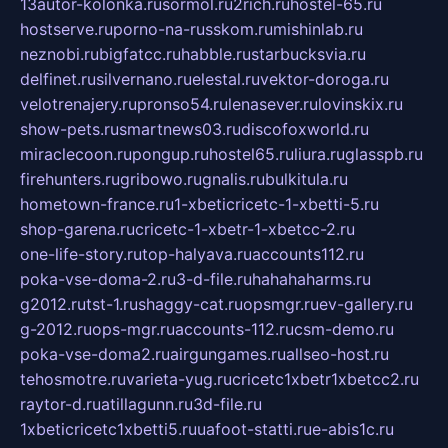
13autor-kolonka.ru
sormol.ru
2rich.ru
hostel-65.ru
hostserve.ru
porno-na-russkom.ru
mishinlab.ru
neznobi.ru
bigfatcc.ru
habble.ru
starbucksvia.ru
delfinet.ru
silvernano.ru
elestal.ru
vektor-doroga.ru
velotrenajery.ru
pronso54.ru
lenasever.ru
lovinskix.ru
show-pets.ru
smartnews03.ru
discofoxworld.ru
miraclecoon.ru
pongup.ru
hostel65.ru
liura.ru
glasspb.ru
firehunters.ru
gribowo.ru
gnalis.ru
bulkitula.ru
hometown-france.ru
1-xbeticricetc-1-xbetti-5.ru
shop-garena.ru
cricetc-1-xbetr-1-xbetcc-2.ru
one-life-story.ru
top-halyava.ru
accounts112.ru
poka-vse-doma-2.ru
3-d-file.ru
hahahaharms.ru
g2012.ru
tst-1.ru
shaggy-cat.ru
opsmgr.ru
ev-gallery.ru
g-2012.ru
ops-mgr.ru
accounts-112.ru
csm-demo.ru
poka-vse-doma2.ru
airgungames.ru
allseo-host.ru
tehosmotre.ru
varieta-yug.ru
cricetc1xbetr1xbetcc2.ru
raytor-d.ru
atillagunn.ru
3d-file.ru
1xbeticricetc1xbetti5.ru
uafoot-statti.ru
e-abis1c.ru