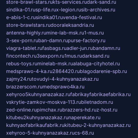
store-brawl-stars.ru
kts-services.ru
dark-sand.ru
sindika-01.ru
sp-life.ru
x-legion.ru
sib-archives.ru
e-abis-1-c.ru
sindika01.ru
venda-festival.ru
store-brawlstars.ru
dooraleksandria.ru
antenna-highly.ru
mine-lab-msk.ru
1-mus.ru
3-sex-porn.ru
ban-damn.ru
purse-factory.ru
viagra-tablet.ru
fasbags.ru
adler-jun.ru
bandamn.ru
fincontech.ru
3sexporn.ru
1mus.ru
darksand.ru
rebus-toys.ru
minelab-msk.ru
alabuga-cityhotel.ru
medsprawo-4-ka.ru
2864420.ru
blagodarenie-spb.ru
zajmy24.ru
tovudyi-4-kuhnyanazakaz.ru
brazzerscom.ru
medsprawo4ka.ru
xehyroo5kuhnyanazakaz.ru
fabrikayfabrikaefabrika.ru
vskrytie-zamkov-moskva-113.ru
biletnadom.ru
zed-online.ru
pimchax.ru
brazzers-hd.ru
z-host.ru
kitubeu2kuhnyanazakaz.ru
naperekate.ru
kuhnyaofabrikaufabrik.ru
kitubeu-2-kuhnyanazakaz.ru
xehyroo-5-kuhnyanazakaz.ru
cs-68.ru