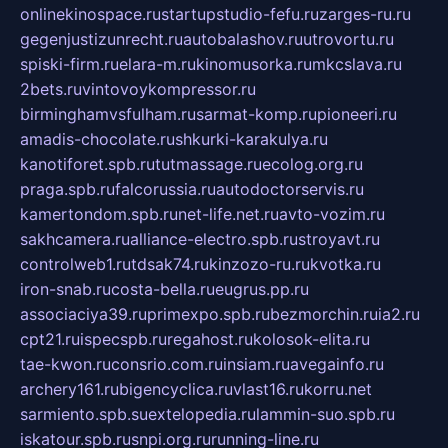
onlinekinospace.ru
startupstudio-fefu.ru
zarges-ru.ru
gegenjustizunrecht.ru
autobalashov.ru
utrovortu.ru
spiski-firm.ru
elara-m.ru
kinomusorka.ru
mkcslava.ru
2bets.ru
vintovoykompressor.ru
birminghamvsfulham.ru
sarmat-komp.ru
pioneeri.ru
amadis-chocolate.ru
shkurki-karakulya.ru
kanotiforet.spb.ru
tutmassage.ru
ecolog.org.ru
praga.spb.ru
falcorussia.ru
autodoctorservis.ru
kamertondom.spb.ru
net-life.net.ru
avto-vozim.ru
sakhcamera.ru
alliance-electro.spb.ru
stroyavt.ru
controlweb1.ru
tdsak74.ru
kinzozo-ru.ru
kvotka.ru
iron-snab.ru
costa-bella.ru
eugrus.pp.ru
associaciya39.ru
primexpo.spb.ru
bezmorchin.ru
ia2.ru
cpt21.ru
ispecspb.ru
regahost.ru
kolosok-elita.ru
tae-kwon.ru
consrio.com.ru
insiam.ru
avegainfo.ru
archery161.ru
bigencyclica.ru
vlast16.ru
korru.net
sarmiento.spb.su
extelopedia.ru
lammin-suo.spb.ru
iskatour.spb.ru
snpi.org.ru
running-line.ru