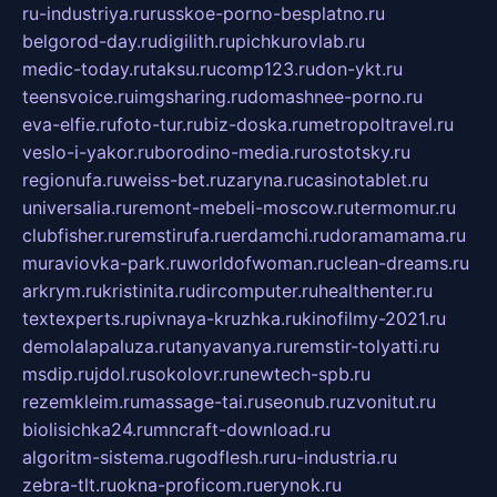
ru-industriya.ru
russkoe-porno-besplatno.ru
belgorod-day.ru
digilith.ru
pichkurovlab.ru
medic-today.ru
taksu.ru
comp123.ru
don-ykt.ru
teensvoice.ru
imgsharing.ru
domashnee-porno.ru
eva-elfie.ru
foto-tur.ru
biz-doska.ru
metropoltravel.ru
veslo-i-yakor.ru
borodino-media.ru
rostotsky.ru
regionufa.ru
weiss-bet.ru
zaryna.ru
casinotablet.ru
universalia.ru
remont-mebeli-moscow.ru
termomur.ru
clubfisher.ru
remstirufa.ru
erdamchi.ru
doramamama.ru
muraviovka-park.ru
worldofwoman.ru
clean-dreams.ru
arkrym.ru
kristinita.ru
dircomputer.ru
healthenter.ru
textexperts.ru
pivnaya-kruzhka.ru
kinofilmy-2021.ru
demolalapaluza.ru
tanyavanya.ru
remstir-tolyatti.ru
msdip.ru
jdol.ru
sokolovr.ru
newtech-spb.ru
rezemkleim.ru
massage-tai.ru
seonub.ru
zvonitut.ru
biolisichka24.ru
mncraft-download.ru
algoritm-sistema.ru
godflesh.ru
ru-industria.ru
zebra-tlt.ru
okna-proficom.ru
erynok.ru