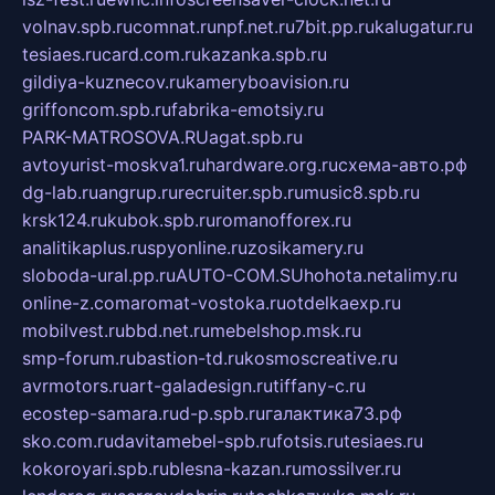
volnav.spb.ru
comnat.ru
npf.net.ru
7bit.pp.ru
kalugatur.ru
tesiaes.ru
card.com.ru
kazanka.spb.ru
gildiya-kuznecov.ru
kameryboavision.ru
griffoncom.spb.ru
fabrika-emotsiy.ru
PARK-MATROSOVA.RU
agat.spb.ru
avtoyurist-moskva1.ru
hardware.org.ru
схема-авто.рф
dg-lab.ru
angrup.ru
recruiter.spb.ru
music8.spb.ru
krsk124.ru
kubok.spb.ru
romanofforex.ru
analitikaplus.ru
spyonline.ru
zosikamery.ru
sloboda-ural.pp.ru
AUTO-COM.SU
hohota.net
alimy.ru
online-z.com
aromat-vostoka.ru
otdelkaexp.ru
mobilvest.ru
bbd.net.ru
mebelshop.msk.ru
smp-forum.ru
bastion-td.ru
kosmoscreative.ru
avrmotors.ru
art-galadesign.ru
tiffany-c.ru
ecostep-samara.ru
d-p.spb.ru
галактика73.рф
sko.com.ru
davitamebel-spb.ru
fotsis.ru
tesiaes.ru
kokoroyari.spb.ru
blesna-kazan.ru
mossilver.ru