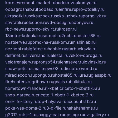
korolevremont-market.ru
budem-znakomye.ru
oooagrosnab.ru
fpodaso.ru
emfire.ru
pro-otdelky.ru
ukrasotki.ru
seksuzbek.ru
seks-uzbek.ru
porno-vk.ru
sovratili.ru
olecoon.ru
vd-dosug.ru
adonyev.ru
rbc-news.ru
porno-skvirt.ru
krospr.ru
13autor-kolonka.ru
sormol.ru
2rich.ru
hostel-65.ru
hostserve.ru
porno-na-russkom.ru
mishinlab.ru
neznobi.ru
bigfatcc.ru
habble.ru
starbucksvia.ru
delfinet.ru
silvernano.ru
elestal.ru
vektor-doroga.ru
velotrenajery.ru
pronso54.ru
lenasever.ru
lovinskix.ru
show-pets.ru
smartnews03.ru
discofoxworld.ru
miraclecoon.ru
pongup.ru
hostel65.ru
liura.ru
glasspb.ru
firehunters.ru
gribowo.ru
gnalis.ru
bulkitula.ru
hometown-france.ru
1-xbeticricetc-1-xbetti-5.ru
shop-garena.ru
cricetc-1-xbetr-1-xbetcc-2.ru
one-life-story.ru
top-halyava.ru
accounts112.ru
poka-vse-doma-2.ru
3-d-file.ru
hahahaharms.ru
g2012.ru
tst-1.ru
shaggy-cat.ru
opsmgr.ru
ev-gallery.ru