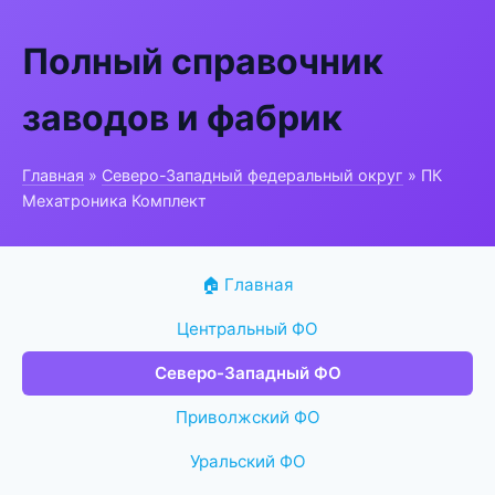
Полный справочник
заводов и фабрик
Главная
»
Северо-Западный федеральный округ
» ПК
Мехатроника Комплект
🏠 Главная
Центральный ФО
Северо-Западный ФО
Приволжский ФО
Уральский ФО