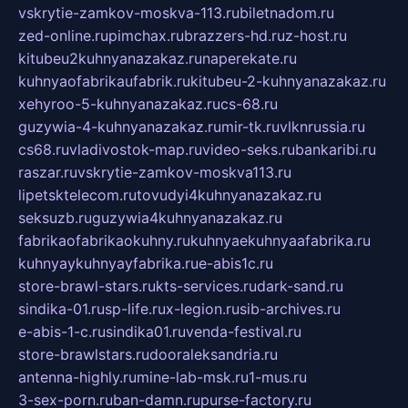
vskrytie-zamkov-moskva-113.ru
biletnadom.ru
zed-online.ru
pimchax.ru
brazzers-hd.ru
z-host.ru
kitubeu2kuhnyanazakaz.ru
naperekate.ru
kuhnyaofabrikaufabrik.ru
kitubeu-2-kuhnyanazakaz.ru
xehyroo-5-kuhnyanazakaz.ru
cs-68.ru
guzywia-4-kuhnyanazakaz.ru
mir-tk.ru
vlknrussia.ru
cs68.ru
vladivostok-map.ru
video-seks.ru
bankaribi.ru
raszar.ru
vskrytie-zamkov-moskva113.ru
lipetsktelecom.ru
tovudyi4kuhnyanazakaz.ru
seksuzb.ru
guzywia4kuhnyanazakaz.ru
fabrikaofabrikaokuhny.ru
kuhnyaekuhnyaafabrika.ru
kuhnyaykuhnyayfabrika.ru
e-abis1c.ru
store-brawl-stars.ru
kts-services.ru
dark-sand.ru
sindika-01.ru
sp-life.ru
x-legion.ru
sib-archives.ru
e-abis-1-c.ru
sindika01.ru
venda-festival.ru
store-brawlstars.ru
dooraleksandria.ru
antenna-highly.ru
mine-lab-msk.ru
1-mus.ru
3-sex-porn.ru
ban-damn.ru
purse-factory.ru