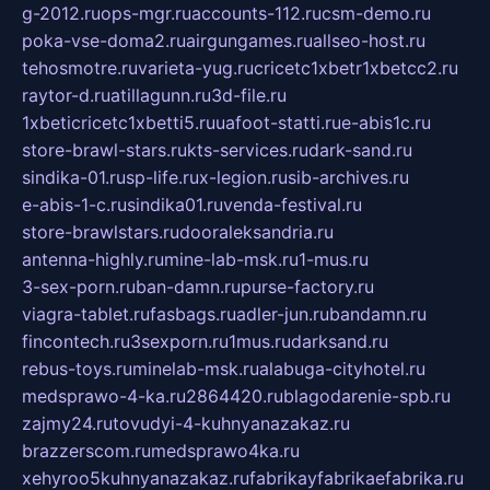
g-2012.ru
ops-mgr.ru
accounts-112.ru
csm-demo.ru
poka-vse-doma2.ru
airgungames.ru
allseo-host.ru
tehosmotre.ru
varieta-yug.ru
cricetc1xbetr1xbetcc2.ru
raytor-d.ru
atillagunn.ru
3d-file.ru
1xbeticricetc1xbetti5.ru
uafoot-statti.ru
e-abis1c.ru
store-brawl-stars.ru
kts-services.ru
dark-sand.ru
sindika-01.ru
sp-life.ru
x-legion.ru
sib-archives.ru
e-abis-1-c.ru
sindika01.ru
venda-festival.ru
store-brawlstars.ru
dooraleksandria.ru
antenna-highly.ru
mine-lab-msk.ru
1-mus.ru
3-sex-porn.ru
ban-damn.ru
purse-factory.ru
viagra-tablet.ru
fasbags.ru
adler-jun.ru
bandamn.ru
fincontech.ru
3sexporn.ru
1mus.ru
darksand.ru
rebus-toys.ru
minelab-msk.ru
alabuga-cityhotel.ru
medsprawo-4-ka.ru
2864420.ru
blagodarenie-spb.ru
zajmy24.ru
tovudyi-4-kuhnyanazakaz.ru
brazzerscom.ru
medsprawo4ka.ru
xehyroo5kuhnyanazakaz.ru
fabrikayfabrikaefabrika.ru