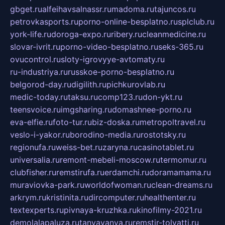
gbget.ru
alfeihavsalnassr.ru
madoma.ru
tajuncos.ru
petrovkasports.ru
porno-online-besplatno.ru
splclub.ru
york-life.ru
doroga-expo.ru
ribery.ru
cleanmedicine.ru
slovar-ivrit.ru
porno-video-besplatno.ru
seks-365.ru
ovucontrol.ru
sloty-igrovyye-avtomaty.ru
ru-industriya.ru
russkoe-porno-besplatno.ru
belgorod-day.ru
digilith.ru
pichkurovlab.ru
medic-today.ru
taksu.ru
comp123.ru
don-ykt.ru
teensvoice.ru
imgsharing.ru
domashnee-porno.ru
eva-elfie.ru
foto-tur.ru
biz-doska.ru
metropoltravel.ru
veslo-i-yakor.ru
borodino-media.ru
rostotsky.ru
regionufa.ru
weiss-bet.ru
zaryna.ru
casinotablet.ru
universalia.ru
remont-mebeli-moscow.ru
termomur.ru
clubfisher.ru
remstirufa.ru
erdamchi.ru
doramamama.ru
muraviovka-park.ru
worldofwoman.ru
clean-dreams.ru
arkrym.ru
kristinita.ru
dircomputer.ru
healthenter.ru
textexperts.ru
pivnaya-kruzhka.ru
kinofilmy-2021.ru
demolalapaluza.ru
tanyavanya.ru
remstir-tolyatti.ru