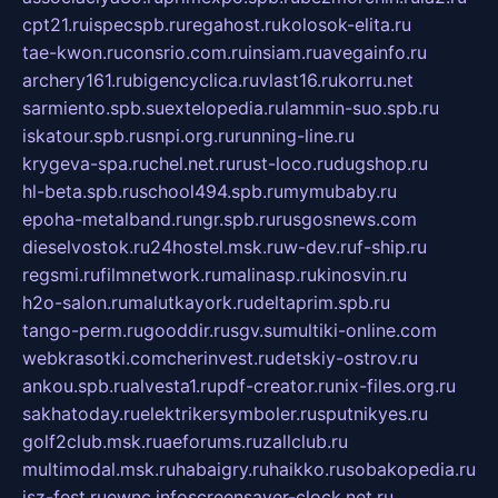
cpt21.ru
ispecspb.ru
regahost.ru
kolosok-elita.ru
tae-kwon.ru
consrio.com.ru
insiam.ru
avegainfo.ru
archery161.ru
bigencyclica.ru
vlast16.ru
korru.net
sarmiento.spb.su
extelopedia.ru
lammin-suo.spb.ru
iskatour.spb.ru
snpi.org.ru
running-line.ru
krygeva-spa.ru
chel.net.ru
rust-loco.ru
dugshop.ru
hl-beta.spb.ru
school494.spb.ru
mymubaby.ru
epoha-metalband.ru
ngr.spb.ru
rusgosnews.com
dieselvostok.ru
24hostel.msk.ru
w-dev.ru
f-ship.ru
regsmi.ru
filmnetwork.ru
malinasp.ru
kinosvin.ru
h2o-salon.ru
malutkayork.ru
deltaprim.spb.ru
tango-perm.ru
gooddir.ru
sgv.su
multiki-online.com
webkrasotki.com
cherinvest.ru
detskiy-ostrov.ru
ankou.spb.ru
alvesta1.ru
pdf-creator.ru
nix-files.org.ru
sakhatoday.ru
elektrikersymboler.ru
sputnikyes.ru
golf2club.msk.ru
aeforums.ru
zallclub.ru
multimodal.msk.ru
habaigry.ru
haikko.ru
sobakopedia.ru
isz-fest.ru
ewnc.info
screensaver-clock.net.ru