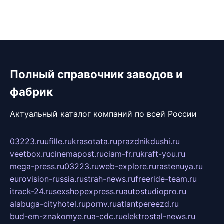
Полный справочник заводов и
фабрик
Актуальный каталог компаний по всей России
03223.ru
ufille.ru
krasotata.ru
prazdnikdushi.ru
veetbox.ru
cinemapost.ru
ciam-fr.ru
kraft-you.ru
mega-press.ru
03223.ru
web-explore.ru
rastenuya.ru
eurovision-russia.ru
strah-news.ru
freeride-team.ru
itrack-24.ru
sexshopexpress.ru
autostudiopro.ru
alabuga-cityhotel.ru
pornv.ru
atlantpereezd.ru
bud-em-znakomye.ru
a-cdc.ru
elektrostal-news.ru