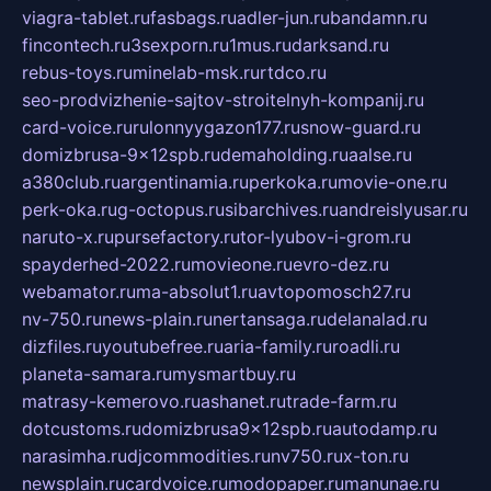
viagra-tablet.ru
fasbags.ru
adler-jun.ru
bandamn.ru
fincontech.ru
3sexporn.ru
1mus.ru
darksand.ru
rebus-toys.ru
minelab-msk.ru
rtdco.ru
seo-prodvizhenie-sajtov-stroitelnyh-kompanij.ru
card-voice.ru
rulonnyygazon177.ru
snow-guard.ru
domizbrusa-9x12spb.ru
demaholding.ru
aalse.ru
a380club.ru
argentinamia.ru
perkoka.ru
movie-one.ru
perk-oka.ru
g-octopus.ru
sibarchives.ru
andreislyusar.ru
naruto-x.ru
pursefactory.ru
tor-lyubov-i-grom.ru
spayderhed-2022.ru
movieone.ru
evro-dez.ru
webamator.ru
ma-absolut1.ru
avtopomosch27.ru
nv-750.ru
news-plain.ru
nertansaga.ru
delanalad.ru
dizfiles.ru
youtubefree.ru
aria-family.ru
roadli.ru
planeta-samara.ru
mysmartbuy.ru
matrasy-kemerovo.ru
ashanet.ru
trade-farm.ru
dotcustoms.ru
domizbrusa9x12spb.ru
autodamp.ru
narasimha.ru
djcommodities.ru
nv750.ru
x-ton.ru
newsplain.ru
cardvoice.ru
modopaper.ru
manunae.ru