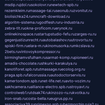
msdip.ru
jdol.ru
sokolovr.ru
newtech-spb.ru
rezemkleim.ru
massage-tai.ru
seonub.ru
zvonitut.ru
biolisichka24.ru
mncraft-download.ru
algoritm-sistema.ru
godflesh.ru
ru-industria.ru
zebra-tlt.ru
okna-proficom.ru
erynok.ru
onlinekinospace.ru
startupstudio-fefu.ru
zarges-ru.ru
gegenjustizunrecht.ru
autobalashov.ru
utrovortu.ru
spiski-firm.ru
elara-m.ru
kinomusorka.ru
mkcslava.ru
2bets.ru
vintovoykompressor.ru
birminghamvsfulham.ru
sarmat-komp.ru
pioneeri.ru
amadis-chocolate.ru
shkurki-karakulya.ru
kanotiforet.spb.ru
tutmassage.ru
ecolog.org.ru
praga.spb.ru
falcorussia.ru
autodoctorservis.ru
kamertondom.spb.ru
net-life.net.ru
avto-vozim.ru
sakhcamera.ru
alliance-electro.spb.ru
stroyavt.ru
controlweb1.ru
tdsak74.ru
kinzozo-ru.ru
kvotka.ru
iron-snab.ru
costa-bella.ru
eugrus.pp.ru
associaciya39.ru
primexpo.spb.ru
bezmorchin.ru
ia2.ru