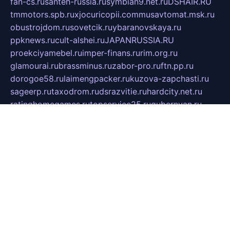
fan-cs.ru
santeh-russia.ru
symbian9.net.ru
DSHAIR.RU
tmmotors.spb.ru
xjocuricopii.com
musavtomat.msk.ru
obustrojdom.ru
sovetcik.ru
ybaranovskaya.ru
ppknews.ru
cult-alshei.ru
JAPANRUSSIA.RU
proekciyamebel.ru
imper-finans.ru
rim.org.ru
glamourai.ru
brassminus.ru
zabor-pro.ru
ftn.pp.ru
dorogoe58.ru
laimengpacker.ru
kuzova-zapchasti.ru
sageerp.ru
taxodrom.ru
dsrazvitie.ru
hardcity.net.ru
ratinghomegames.ru
topservice25.ru
gubernyan.ru
gtglasslined.ru
ii4.ru
tssport.spb.ru
andorra24.com
blackwallstreet.ru
oboimos.ru
optim-doors.com.ru
ikuch.ru
nycr.org.ru
npa21.ru
vremya-ch.spb.ru
desert000.ru
ivtorgi.ru
ifiori.ru
catalog-statei.ru
dcv.org.ru
spetsmaster174.ru
ipkameryhiseeu.ru
dum26.ru
ruspol.spb.ru
fr-opendp.ru
kam-solnyshko.ru
cheyenne-arapaho.ru
sevzapmetal.spb.ru
ted-lapidus.spb.ru
parasite-eliminator.ru
sigma-complete.ru
modernworld.ru
dama-moda.ru