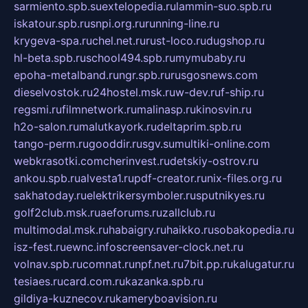
sarmiento.spb.su
extelopedia.ru
lammin-suo.spb.ru
iskatour.spb.ru
snpi.org.ru
running-line.ru
krygeva-spa.ru
chel.net.ru
rust-loco.ru
dugshop.ru
hl-beta.spb.ru
school494.spb.ru
mymubaby.ru
epoha-metalband.ru
ngr.spb.ru
rusgosnews.com
dieselvostok.ru
24hostel.msk.ru
w-dev.ru
f-ship.ru
regsmi.ru
filmnetwork.ru
malinasp.ru
kinosvin.ru
h2o-salon.ru
malutkayork.ru
deltaprim.spb.ru
tango-perm.ru
gooddir.ru
sgv.su
multiki-online.com
webkrasotki.com
cherinvest.ru
detskiy-ostrov.ru
ankou.spb.ru
alvesta1.ru
pdf-creator.ru
nix-files.org.ru
sakhatoday.ru
elektrikersymboler.ru
sputnikyes.ru
golf2club.msk.ru
aeforums.ru
zallclub.ru
multimodal.msk.ru
habaigry.ru
haikko.ru
sobakopedia.ru
isz-fest.ru
ewnc.info
screensaver-clock.net.ru
volnav.spb.ru
comnat.ru
npf.net.ru
7bit.pp.ru
kalugatur.ru
tesiaes.ru
card.com.ru
kazanka.spb.ru
gildiya-kuznecov.ru
kameryboavision.ru