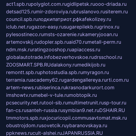
act1.spb.ru
polyglot.com.ru
gidlipetsk.ru
ooo-driada.ru
detsad125.ru
mir-zdoroviya.ru
bruslanovo.ru
siterem.ru
council.spb.ru
лодкипатриот.рф
kafekolizey.ru
iclub.net.ru
gazon-easy.ru
sugarepilekb.ru
grinox.ru
pylesostineco.ru
msts-ozarenie.ru
kameryjooan.ru
artemovskij.ru
dopler.spb.ru
aid70.ru
metall-perm.ru
ndm.msk.ru
ratingzooshop.ru
apiaccess.ru
globalautotrade.info
bezverhovskoe.ru
drsschool.ru
ZOOSMART.SPB.RU
dalakony.ru
medikijob.ru
remontt.spb.ru
photostudia.spb.ru
myragon.ru
terramia.ru
academy62.ru
gardengallereya.ru
rti.com.ru
artem-news.ru
biserinca.ru
krasnodarkurort.com
imshowtv.ru
mebel-v-tule.ru
mobtopik.ru
pcsecurity.net.ru
tool-sib.ru
multimetrunit.ru
sp-tour.ru
fan-cs.ru
santeh-russia.ru
symbian9.net.ru
DSHAIR.RU
tmmotors.spb.ru
xjocuricopii.com
musavtomat.msk.ru
obustrojdom.ru
sovetcik.ru
ybaranovskaya.ru
ppknews.ru
cult-alshei.ru
JAPANRUSSIA.RU