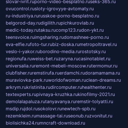
slovar-ivrit.ru
porno-video-besplatno.ru
seks-365.ru
ovucontrol.ru
sloty-igrovyye-avtomaty.ru
ru-industriya.ru
russkoe-porno-besplatno.ru
belgorod-day.ru
digilith.ru
pichkurovlab.ru
medic-today.ru
taksu.ru
comp123.ru
don-ykt.ru
teensvoice.ru
imgsharing.ru
domashnee-porno.ru
eva-elfie.ru
foto-tur.ru
biz-doska.ru
metropoltravel.ru
veslo-i-yakor.ru
borodino-media.ru
rostotsky.ru
regionufa.ru
weiss-bet.ru
zaryna.ru
casinotablet.ru
universalia.ru
remont-mebeli-moscow.ru
termomur.ru
clubfisher.ru
remstirufa.ru
erdamchi.ru
doramamama.ru
muraviovka-park.ru
worldofwoman.ru
clean-dreams.ru
arkrym.ru
kristinita.ru
dircomputer.ru
healthenter.ru
textexperts.ru
pivnaya-kruzhka.ru
kinofilmy-2021.ru
demolalapaluza.ru
tanyavanya.ru
remstir-tolyatti.ru
msdip.ru
jdol.ru
sokolovr.ru
newtech-spb.ru
rezemkleim.ru
massage-tai.ru
seonub.ru
zvonitut.ru
biolisichka24.ru
mncraft-download.ru