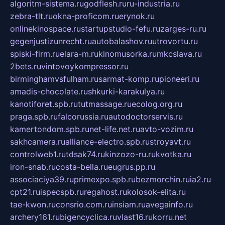
algoritm-sistema.ru
godflesh.ru
ru-industria.ru
zebra-tlt.ru
okna-proficom.ru
erynok.ru
onlinekinospace.ru
startupstudio-fefu.ru
zarges-ru.ru
gegenjustizunrecht.ru
autobalashov.ru
utrovortu.ru
spiski-firm.ru
elara-m.ru
kinomusorka.ru
mkcslava.ru
2bets.ru
vintovoykompressor.ru
birminghamvsfulham.ru
sarmat-komp.ru
pioneeri.ru
amadis-chocolate.ru
shkurki-karakulya.ru
kanotiforet.spb.ru
tutmassage.ru
ecolog.org.ru
praga.spb.ru
falcorussia.ru
autodoctorservis.ru
kamertondom.spb.ru
net-life.net.ru
avto-vozim.ru
sakhcamera.ru
alliance-electro.spb.ru
stroyavt.ru
controlweb1.ru
tdsak74.ru
kinzozo-ru.ru
kvotka.ru
iron-snab.ru
costa-bella.ru
eugrus.pp.ru
associaciya39.ru
primexpo.spb.ru
bezmorchin.ru
ia2.ru
cpt21.ru
ispecspb.ru
regahost.ru
kolosok-elita.ru
tae-kwon.ru
consrio.com.ru
insiam.ru
avegainfo.ru
archery161.ru
bigencyclica.ru
vlast16.ru
korru.net