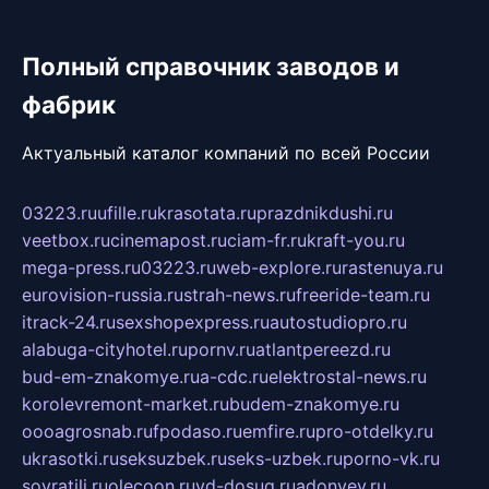
Полный справочник заводов и
фабрик
Актуальный каталог компаний по всей России
03223.ru
ufille.ru
krasotata.ru
prazdnikdushi.ru
veetbox.ru
cinemapost.ru
ciam-fr.ru
kraft-you.ru
mega-press.ru
03223.ru
web-explore.ru
rastenuya.ru
eurovision-russia.ru
strah-news.ru
freeride-team.ru
itrack-24.ru
sexshopexpress.ru
autostudiopro.ru
alabuga-cityhotel.ru
pornv.ru
atlantpereezd.ru
bud-em-znakomye.ru
a-cdc.ru
elektrostal-news.ru
korolevremont-market.ru
budem-znakomye.ru
oooagrosnab.ru
fpodaso.ru
emfire.ru
pro-otdelky.ru
ukrasotki.ru
seksuzbek.ru
seks-uzbek.ru
porno-vk.ru
sovratili.ru
olecoon.ru
vd-dosug.ru
adonyev.ru