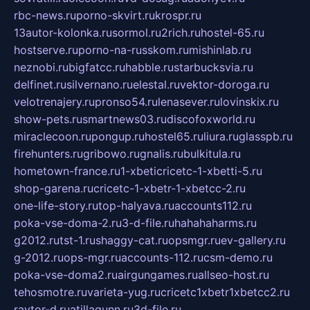
rbc-news.ru
porno-skvirt.ru
krospr.ru
13autor-kolonka.ru
sormol.ru
2rich.ru
hostel-65.ru
hostserve.ru
porno-na-russkom.ru
mishinlab.ru
neznobi.ru
bigfatcc.ru
habble.ru
starbucksvia.ru
delfinet.ru
silvernano.ru
elestal.ru
vektor-doroga.ru
velotrenajery.ru
pronso54.ru
lenasever.ru
lovinskix.ru
show-pets.ru
smartnews03.ru
discofoxworld.ru
miraclecoon.ru
pongup.ru
hostel65.ru
liura.ru
glasspb.ru
firehunters.ru
gribowo.ru
gnalis.ru
bulkitula.ru
hometown-france.ru
1-xbeticricetc-1-xbetti-5.ru
shop-garena.ru
cricetc-1-xbetr-1-xbetcc-2.ru
one-life-story.ru
top-halyava.ru
accounts112.ru
poka-vse-doma-2.ru
3-d-file.ru
hahahaharms.ru
g2012.ru
tst-1.ru
shaggy-cat.ru
opsmgr.ru
ev-gallery.ru
g-2012.ru
ops-mgr.ru
accounts-112.ru
csm-demo.ru
poka-vse-doma2.ru
airgungames.ru
allseo-host.ru
tehosmotre.ru
varieta-yug.ru
cricetc1xbetr1xbetcc2.ru
raytor-d.ru
atillagunn.ru
3d-file.ru