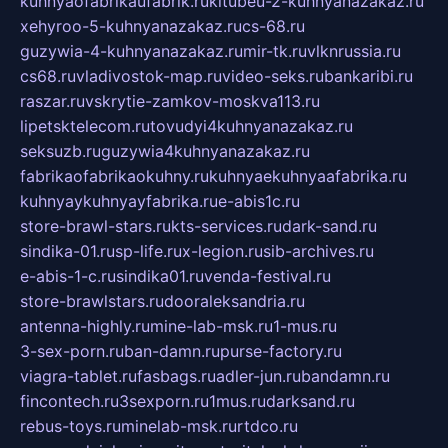
kuhnyaofabrikaufabrik.ru
kitubeu-2-kuhnyanazakaz.ru
xehyroo-5-kuhnyanazakaz.ru
cs-68.ru
guzywia-4-kuhnyanazakaz.ru
mir-tk.ru
vlknrussia.ru
cs68.ru
vladivostok-map.ru
video-seks.ru
bankaribi.ru
raszar.ru
vskrytie-zamkov-moskva113.ru
lipetsktelecom.ru
tovudyi4kuhnyanazakaz.ru
seksuzb.ru
guzywia4kuhnyanazakaz.ru
fabrikaofabrikaokuhny.ru
kuhnyaekuhnyaafabrika.ru
kuhnyaykuhnyayfabrika.ru
e-abis1c.ru
store-brawl-stars.ru
kts-services.ru
dark-sand.ru
sindika-01.ru
sp-life.ru
x-legion.ru
sib-archives.ru
e-abis-1-c.ru
sindika01.ru
venda-festival.ru
store-brawlstars.ru
dooraleksandria.ru
antenna-highly.ru
mine-lab-msk.ru
1-mus.ru
3-sex-porn.ru
ban-damn.ru
purse-factory.ru
viagra-tablet.ru
fasbags.ru
adler-jun.ru
bandamn.ru
fincontech.ru
3sexporn.ru
1mus.ru
darksand.ru
rebus-toys.ru
minelab-msk.ru
rtdco.ru