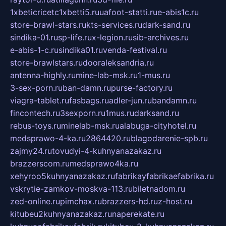
1xbeticricetc1xbetti5.ru
uafoot-statti.ru
e-abis1c.ru
store-brawl-stars.ru
kts-services.ru
dark-sand.ru
sindika-01.ru
sp-life.ru
x-legion.ru
sib-archives.ru
e-abis-1-c.ru
sindika01.ru
venda-festival.ru
store-brawlstars.ru
dooraleksandria.ru
antenna-highly.ru
mine-lab-msk.ru
1-mus.ru
3-sex-porn.ru
ban-damn.ru
purse-factory.ru
viagra-tablet.ru
fasbags.ru
adler-jun.ru
bandamn.ru
fincontech.ru
3sexporn.ru
1mus.ru
darksand.ru
rebus-toys.ru
minelab-msk.ru
alabuga-cityhotel.ru
medsprawo-4-ka.ru
2864420.ru
blagodarenie-spb.ru
zajmy24.ru
tovudyi-4-kuhnyanazakaz.ru
brazzerscom.ru
medsprawo4ka.ru
xehyroo5kuhnyanazakaz.ru
fabrikayfabrikaefabrika.ru
vskrytie-zamkov-moskva-113.ru
biletnadom.ru
zed-online.ru
pimchax.ru
brazzers-hd.ru
z-host.ru
kitubeu2kuhnyanazakaz.ru
naperekate.ru