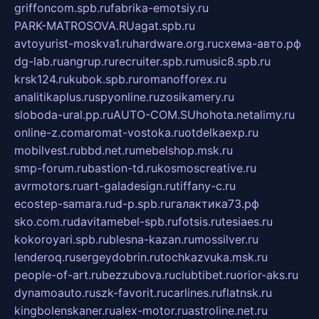
griffoncom.spb.ru
fabrika-emotsiy.ru
PARK-MATROSOVA.RU
agat.spb.ru
avtoyurist-moskva1.ru
hardware.org.ru
схема-авто.рф
dg-lab.ru
angrup.ru
recruiter.spb.ru
music8.spb.ru
krsk124.ru
kubok.spb.ru
romanofforex.ru
analitikaplus.ru
spyonline.ru
zosikamery.ru
sloboda-ural.pp.ru
AUTO-COM.SU
hohota.net
alimy.ru
online-z.com
aromat-vostoka.ru
otdelkaexp.ru
mobilvest.ru
bbd.net.ru
mebelshop.msk.ru
smp-forum.ru
bastion-td.ru
kosmoscreative.ru
avrmotors.ru
art-galadesign.ru
tiffany-c.ru
ecostep-samara.ru
d-p.spb.ru
галактика73.рф
sko.com.ru
davitamebel-spb.ru
fotsis.ru
tesiaes.ru
kokoroyari.spb.ru
blesna-kazan.ru
mossilver.ru
lenderoq.ru
sergeydobrin.ru
tochkazvuka.msk.ru
people-of-art.ru
bezzubova.ru
clubtibet.ru
orior-aks.ru
dynamoauto.ru
szk-favorit.ru
carlines.ru
flatnsk.ru
kingbolenskaner.ru
alex-motor.ru
astroline.net.ru