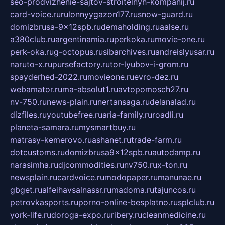
seo-prodvizhenie-sajtov-stroitelnyh-kompanij.ru
card-voice.ru
rulonnyygazon177.ru
snow-guard.ru
domizbrusa-9x12spb.ru
demaholding.ru
aalse.ru
a380club.ru
argentinamia.ru
perkoka.ru
movie-one.ru
perk-oka.ru
g-octopus.ru
sibarchives.ru
andreislyusar.ru
naruto-x.ru
pursefactory.ru
tor-lyubov-i-grom.ru
spayderhed-2022.ru
movieone.ru
evro-dez.ru
webamator.ru
ma-absolut1.ru
avtopomosch27.ru
nv-750.ru
news-plain.ru
nertansaga.ru
delanalad.ru
dizfiles.ru
youtubefree.ru
aria-family.ru
roadli.ru
planeta-samara.ru
mysmartbuy.ru
matrasy-kemerovo.ru
ashanet.ru
trade-farm.ru
dotcustoms.ru
domizbrusa9x12spb.ru
autodamp.ru
narasimha.ru
djcommodities.ru
nv750.ru
x-ton.ru
newsplain.ru
cardvoice.ru
modopaper.ru
manunae.ru
gbget.ru
alfeihavsalnassr.ru
madoma.ru
tajuncos.ru
petrovkasports.ru
porno-online-besplatno.ru
splclub.ru
york-life.ru
doroga-expo.ru
ribery.ru
cleanmedicine.ru