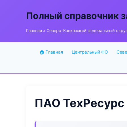
Полный справочник з
Главная
»
Северо-Кавказский федеральный окру
🏠 Главная
Центральный ФО
Севе
ПАО ТехРесурс