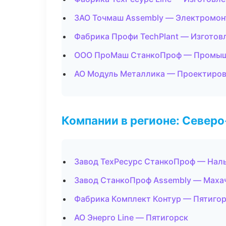
ЗАО Точмаш Assembly — Электромон
Фабрика Профи TechPlant — Изготов
ООО ПроМаш СтанкоПроф — Промыш
АО Модуль Металлика — Проектирова
Компании в регионе: Север
Завод ТехРесурс СтанкоПроф — Нал
Завод СтанкоПроф Assembly — Маха
Фабрика Комплект Контур — Пятиго
АО Энерго Line — Пятигорск