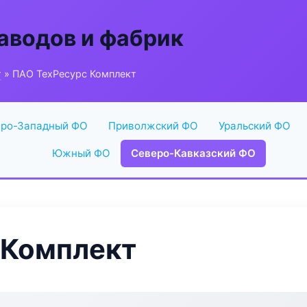
аводов и фабрик
г
» ПАО ТехРесурс Комплект
ро-Западный ФО
Приволжский ФО
Уральский ФО
Южный ФО
Северо-Кавказский ФО
 Комплект