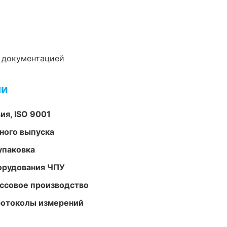
е документацией
ми
ия, ISO 9001
ного выпуска
упаковка
орудования ЧПУ
ассовое производство
ротоколы измерений