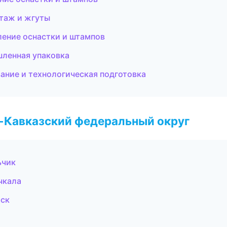
таж и жгуты
ление оснастки и штампов
ленная упаковка
ние и технологическая подготовка
о-Кавказский федеральный округ
ьчик
чкала
рск