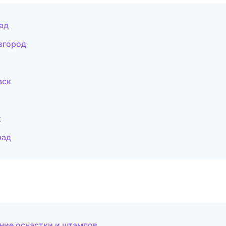
ад
вгород
вск
к
рад
ние оснастки и штампов