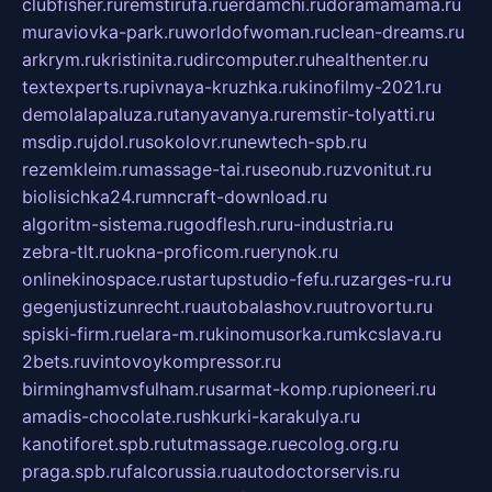
clubfisher.ru
remstirufa.ru
erdamchi.ru
doramamama.ru
muraviovka-park.ru
worldofwoman.ru
clean-dreams.ru
arkrym.ru
kristinita.ru
dircomputer.ru
healthenter.ru
textexperts.ru
pivnaya-kruzhka.ru
kinofilmy-2021.ru
demolalapaluza.ru
tanyavanya.ru
remstir-tolyatti.ru
msdip.ru
jdol.ru
sokolovr.ru
newtech-spb.ru
rezemkleim.ru
massage-tai.ru
seonub.ru
zvonitut.ru
biolisichka24.ru
mncraft-download.ru
algoritm-sistema.ru
godflesh.ru
ru-industria.ru
zebra-tlt.ru
okna-proficom.ru
erynok.ru
onlinekinospace.ru
startupstudio-fefu.ru
zarges-ru.ru
gegenjustizunrecht.ru
autobalashov.ru
utrovortu.ru
spiski-firm.ru
elara-m.ru
kinomusorka.ru
mkcslava.ru
2bets.ru
vintovoykompressor.ru
birminghamvsfulham.ru
sarmat-komp.ru
pioneeri.ru
amadis-chocolate.ru
shkurki-karakulya.ru
kanotiforet.spb.ru
tutmassage.ru
ecolog.org.ru
praga.spb.ru
falcorussia.ru
autodoctorservis.ru