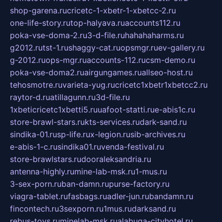
shop-garena.ru
cricetc-1-xbetr-1-xbetcc-2.ru
one-life-story.ru
top-halyava.ru
accounts112.ru
poka-vse-doma-2.ru
3-d-file.ru
hahahaharms.ru
g2012.ru
tst-1.ru
shaggy-cat.ru
opsmgr.ru
ev-gallery.ru
g-2012.ru
ops-mgr.ru
accounts-112.ru
csm-demo.ru
poka-vse-doma2.ru
airgungames.ru
allseo-host.ru
tehosmotre.ru
varieta-yug.ru
cricetc1xbetr1xbetcc2.ru
raytor-d.ru
atillagunn.ru
3d-file.ru
1xbeticricetc1xbetti5.ru
uafoot-statti.ru
e-abis1c.ru
store-brawl-stars.ru
kts-services.ru
dark-sand.ru
sindika-01.ru
sp-life.ru
x-legion.ru
sib-archives.ru
e-abis-1-c.ru
sindika01.ru
venda-festival.ru
store-brawlstars.ru
dooraleksandria.ru
antenna-highly.ru
mine-lab-msk.ru
1-mus.ru
3-sex-porn.ru
ban-damn.ru
purse-factory.ru
viagra-tablet.ru
fasbags.ru
adler-jun.ru
bandamn.ru
fincontech.ru
3sexporn.ru
1mus.ru
darksand.ru
rebus-toys.ru
minelab-msk.ru
alabuga-cityhotel.ru