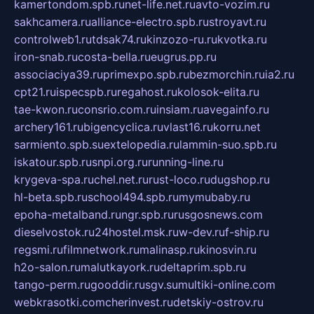
kamertondom.spb.ru
net-life.net.ru
avto-vozim.ru
sakhcamera.ru
alliance-electro.spb.ru
stroyavt.ru
controlweb1.ru
tdsak74.ru
kinzozo-ru.ru
kvotka.ru
iron-snab.ru
costa-bella.ru
eugrus.pp.ru
associaciya39.ru
primexpo.spb.ru
bezmorchin.ru
ia2.ru
cpt21.ru
ispecspb.ru
regahost.ru
kolosok-elita.ru
tae-kwon.ru
consrio.com.ru
insiam.ru
avegainfo.ru
archery161.ru
bigencyclica.ru
vlast16.ru
korru.net
sarmiento.spb.su
extelopedia.ru
lammin-suo.spb.ru
iskatour.spb.ru
snpi.org.ru
running-line.ru
krygeva-spa.ru
chel.net.ru
rust-loco.ru
dugshop.ru
hl-beta.spb.ru
school494.spb.ru
mymubaby.ru
epoha-metalband.ru
ngr.spb.ru
rusgosnews.com
dieselvostok.ru
24hostel.msk.ru
w-dev.ru
f-ship.ru
regsmi.ru
filmnetwork.ru
malinasp.ru
kinosvin.ru
h2o-salon.ru
malutkayork.ru
deltaprim.spb.ru
tango-perm.ru
gooddir.ru
sgv.su
multiki-online.com
webkrasotki.com
cherinvest.ru
detskiy-ostrov.ru