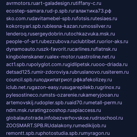
avrmotors.ru
art-galadesign.ru
tiffany-c.ru
ecostep-samara.ru
d-p.spb.ru
галактика73.рф
sko.com.ru
davitamebel-spb.ru
fotsis.ru
tesiaes.ru
kokoroyari.spb.ru
blesna-kazan.ru
mossilver.ru
lenderoq.ru
sergeydobrin.ru
tochkazvuka.msk.ru
people-of-art.ru
bezzubova.ru
clubtibet.ru
orior-aks.ru
dynamoauto.ru
szk-favorit.ru
carlines.ru
flatnsk.ru
kingbolenskaner.ru
alex-motor.ru
astroline.net.ru
act1.spb.ru
polyglot.com.ru
gidlipetsk.ru
ooo-driada.ru
detsad125.ru
mir-zdoroviya.ru
bruslanovo.ru
siterem.ru
council.spb.ru
лодкипатриот.рф
kafekolizey.ru
iclub.net.ru
gazon-easy.ru
sugarepilekb.ru
grinox.ru
pylesostineco.ru
msts-ozarenie.ru
kameryjooan.ru
artemovskij.ru
dopler.spb.ru
aid70.ru
metall-perm.ru
ndm.msk.ru
ratingzooshop.ru
apiaccess.ru
globalautotrade.info
bezverhovskoe.ru
drsschool.ru
ZOOSMART.SPB.RU
dalakony.ru
medikijob.ru
remontt.spb.ru
photostudia.spb.ru
myragon.ru