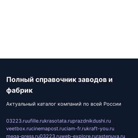
Полный справочник заводов и
фабрик
Актуальный каталог компаний по всей России
03223.ru
ufille.ru
krasotata.ru
prazdnikdushi.ru
veetbox.ru
cinemapost.ru
ciam-fr.ru
kraft-you.ru
mega-press.ru
03223.ru
web-explore.ru
rastenuya.ru