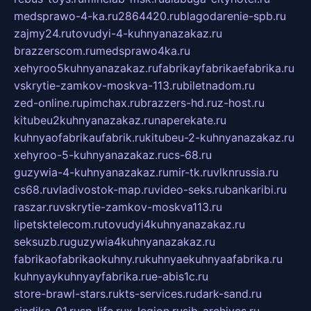
medsprawo-4-ka.ru
2864420.ru
blagodarenie-spb.ru
zajmy24.ru
tovudyi-4-kuhnyanazakaz.ru
brazzerscom.ru
medsprawo4ka.ru
xehyroo5kuhnyanazakaz.ru
fabrikayfabrikaefabrika.ru
vskrytie-zamkov-moskva-113.ru
biletnadom.ru
zed-online.ru
pimchax.ru
brazzers-hd.ru
z-host.ru
kitubeu2kuhnyanazakaz.ru
naperekate.ru
kuhnyaofabrikaufabrik.ru
kitubeu-2-kuhnyanazakaz.ru
xehyroo-5-kuhnyanazakaz.ru
cs-68.ru
guzywia-4-kuhnyanazakaz.ru
mir-tk.ru
vlknrussia.ru
cs68.ru
vladivostok-map.ru
video-seks.ru
bankaribi.ru
raszar.ru
vskrytie-zamkov-moskva113.ru
lipetsktelecom.ru
tovudyi4kuhnyanazakaz.ru
seksuzb.ru
guzywia4kuhnyanazakaz.ru
fabrikaofabrikaokuhny.ru
kuhnyaekuhnyaafabrika.ru
kuhnyaykuhnyayfabrika.ru
e-abis1c.ru
store-brawl-stars.ru
kts-services.ru
dark-sand.ru
sindika-01.ru
sp-life.ru
x-legion.ru
sib-archives.ru