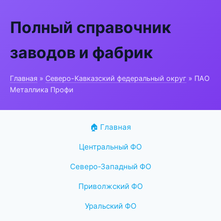
Полный справочник
заводов и фабрик
Главная
»
Северо-Кавказский федеральный округ
» ПАО
Металлика Профи
🏠 Главная
Центральный ФО
Северо-Западный ФО
Приволжский ФО
Уральский ФО