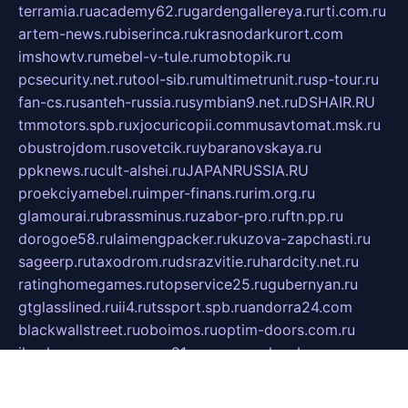
terramia.ru
academy62.ru
gardengallereya.ru
rti.com.ru
artem-news.ru
biserinca.ru
krasnodarkurort.com
imshowtv.ru
mebel-v-tule.ru
mobtopik.ru
pcsecurity.net.ru
tool-sib.ru
multimetrunit.ru
sp-tour.ru
fan-cs.ru
santeh-russia.ru
symbian9.net.ru
DSHAIR.RU
tmmotors.spb.ru
xjocuricopii.com
musavtomat.msk.ru
obustrojdom.ru
sovetcik.ru
ybaranovskaya.ru
ppknews.ru
cult-alshei.ru
JAPANRUSSIA.RU
proekciyamebel.ru
imper-finans.ru
rim.org.ru
glamourai.ru
brassminus.ru
zabor-pro.ru
ftn.pp.ru
dorogoe58.ru
laimengpacker.ru
kuzova-zapchasti.ru
sageerp.ru
taxodrom.ru
dsrazvitie.ru
hardcity.net.ru
ratinghomegames.ru
topservice25.ru
gubernyan.ru
gtglasslined.ru
ii4.ru
tssport.spb.ru
andorra24.com
blackwallstreet.ru
oboimos.ru
optim-doors.com.ru
ikuch.ru
nycr.org.ru
npa21.ru
vremya-ch.spb.ru
desert000.ru
ivtorgi.ru
ifiori.ru
catalog-statei.ru
dcv.org.ru
spetsmaster174.ru
ipkameryhiseeu.ru