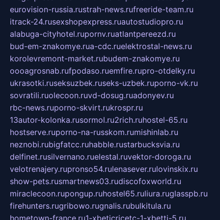
eurovision-russia.ru
strah-news.ru
freeride-team.ru
itrack-24.ru
sexshopexpress.ru
autostudiopro.ru
alabuga-cityhotel.ru
pornv.ru
atlantpereezd.ru
bud-em-znakomye.ru
a-cdc.ru
elektrostal-news.ru
korolevremont-market.ru
budem-znakomye.ru
oooagrosnab.ru
fpodaso.ru
emfire.ru
pro-otdelky.ru
ukrasotki.ru
seksuzbek.ru
seks-uzbek.ru
porno-vk.ru
sovratili.ru
olecoon.ru
vd-dosug.ru
adonyev.ru
rbc-news.ru
porno-skvirt.ru
krospr.ru
13autor-kolonka.ru
sormol.ru
2rich.ru
hostel-65.ru
hostserve.ru
porno-na-russkom.ru
mishinlab.ru
neznobi.ru
bigfatcc.ru
habble.ru
starbucksvia.ru
delfinet.ru
silvernano.ru
elestal.ru
vektor-doroga.ru
velotrenajery.ru
pronso54.ru
lenasever.ru
lovinskix.ru
show-pets.ru
smartnews03.ru
discofoxworld.ru
miraclecoon.ru
pongup.ru
hostel65.ru
liura.ru
glasspb.ru
firehunters.ru
gribowo.ru
gnalis.ru
bulkitula.ru
hometown-france.ru
1-xbeticricetc-1-xbetti-5.ru