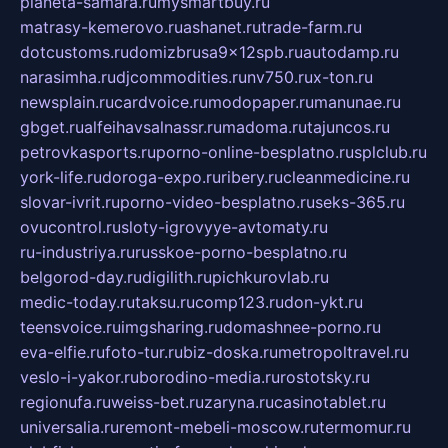
planeta-samara.ru
mysmartbuy.ru
matrasy-kemerovo.ru
ashanet.ru
trade-farm.ru
dotcustoms.ru
domizbrusa9x12spb.ru
autodamp.ru
narasimha.ru
djcommodities.ru
nv750.ru
x-ton.ru
newsplain.ru
cardvoice.ru
modopaper.ru
manunae.ru
gbget.ru
alfeihavsalnassr.ru
madoma.ru
tajuncos.ru
petrovkasports.ru
porno-online-besplatno.ru
splclub.ru
york-life.ru
doroga-expo.ru
ribery.ru
cleanmedicine.ru
slovar-ivrit.ru
porno-video-besplatno.ru
seks-365.ru
ovucontrol.ru
sloty-igrovyye-avtomaty.ru
ru-industriya.ru
russkoe-porno-besplatno.ru
belgorod-day.ru
digilith.ru
pichkurovlab.ru
medic-today.ru
taksu.ru
comp123.ru
don-ykt.ru
teensvoice.ru
imgsharing.ru
domashnee-porno.ru
eva-elfie.ru
foto-tur.ru
biz-doska.ru
metropoltravel.ru
veslo-i-yakor.ru
borodino-media.ru
rostotsky.ru
regionufa.ru
weiss-bet.ru
zaryna.ru
casinotablet.ru
universalia.ru
remont-mebeli-moscow.ru
termomur.ru