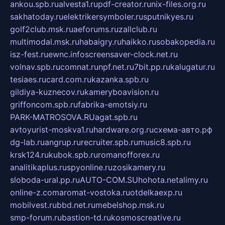
ankou.spb.ru
alvesta1.ru
pdf-creator.ru
nix-files.org.ru
sakhatoday.ru
elektrikersymboler.ru
sputnikyes.ru
golf2club.msk.ru
aeforums.ru
zallclub.ru
multimodal.msk.ru
habaigry.ru
haikko.ru
sobakopedia.ru
isz-fest.ru
ewnc.info
screensaver-clock.net.ru
volnav.spb.ru
comnat.ru
npf.net.ru
7bit.pp.ru
kalugatur.ru
tesiaes.ru
card.com.ru
kazanka.spb.ru
gildiya-kuznecov.ru
kameryboavision.ru
griffoncom.spb.ru
fabrika-emotsiy.ru
PARK-MATROSOVA.RU
agat.spb.ru
avtoyurist-moskva1.ru
hardware.org.ru
схема-авто.рф
dg-lab.ru
angrup.ru
recruiter.spb.ru
music8.spb.ru
krsk124.ru
kubok.spb.ru
romanofforex.ru
analitikaplus.ru
spyonline.ru
zosikamery.ru
sloboda-ural.pp.ru
AUTO-COM.SU
hohota.net
alimy.ru
online-z.com
aromat-vostoka.ru
otdelkaexp.ru
mobilvest.ru
bbd.net.ru
mebelshop.msk.ru
smp-forum.ru
bastion-td.ru
kosmoscreative.ru