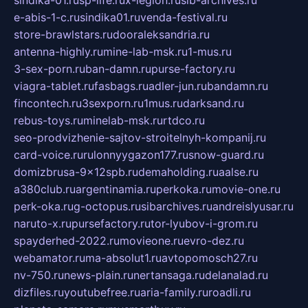
e-abis-1-c.ru
sindika01.ru
venda-festival.ru
store-brawlstars.ru
dooraleksandria.ru
antenna-highly.ru
mine-lab-msk.ru
1-mus.ru
3-sex-porn.ru
ban-damn.ru
purse-factory.ru
viagra-tablet.ru
fasbags.ru
adler-jun.ru
bandamn.ru
fincontech.ru
3sexporn.ru
1mus.ru
darksand.ru
rebus-toys.ru
minelab-msk.ru
rtdco.ru
seo-prodvizhenie-sajtov-stroitelnyh-kompanij.ru
card-voice.ru
rulonnyygazon177.ru
snow-guard.ru
domizbrusa-9x12spb.ru
demaholding.ru
aalse.ru
a380club.ru
argentinamia.ru
perkoka.ru
movie-one.ru
perk-oka.ru
g-octopus.ru
sibarchives.ru
andreislyusar.ru
naruto-x.ru
pursefactory.ru
tor-lyubov-i-grom.ru
spayderhed-2022.ru
movieone.ru
evro-dez.ru
webamator.ru
ma-absolut1.ru
avtopomosch27.ru
nv-750.ru
news-plain.ru
nertansaga.ru
delanalad.ru
dizfiles.ru
youtubefree.ru
aria-family.ru
roadli.ru