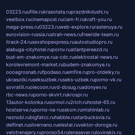
03223.ru
ufille.ru
krasotata.ru
prazdnikdushi.ru
veetbox.ru
cinemapost.ru
ciam-fr.ru
kraft-you.ru
mega-press.ru
03223.ru
web-explore.ru
rastenuya.ru
eurovision-russia.ru
strah-news.ru
freeride-team.ru
itrack-24.ru
sexshopexpress.ru
autostudiopro.ru
alabuga-cityhotel.ru
pornv.ru
atlantpereezd.ru
bud-em-znakomye.ru
a-cdc.ru
elektrostal-news.ru
korolevremont-market.ru
budem-znakomye.ru
oooagrosnab.ru
fpodaso.ru
emfire.ru
pro-otdelky.ru
ukrasotki.ru
seksuzbek.ru
seks-uzbek.ru
porno-vk.ru
sovratili.ru
olecoon.ru
vd-dosug.ru
adonyev.ru
rbc-news.ru
porno-skvirt.ru
krospr.ru
13autor-kolonka.ru
sormol.ru
2rich.ru
hostel-65.ru
hostserve.ru
porno-na-russkom.ru
mishinlab.ru
neznobi.ru
bigfatcc.ru
habble.ru
starbucksvia.ru
delfinet.ru
silvernano.ru
elestal.ru
vektor-doroga.ru
velotrenajery.ru
pronso54.ru
lenasever.ru
lovinskix.ru