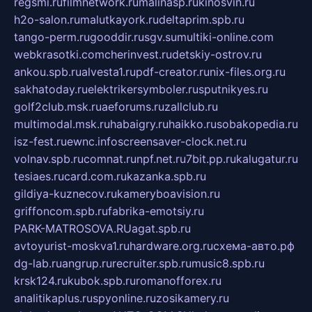
regsmi.ru
filmnetwork.ru
malinasp.ru
kinosvin.ru
h2o-salon.ru
malutkayork.ru
deltaprim.spb.ru
tango-perm.ru
gooddir.ru
sgv.su
multiki-online.com
webkrasotki.com
cherinvest.ru
detskiy-ostrov.ru
ankou.spb.ru
alvesta1.ru
pdf-creator.ru
nix-files.org.ru
sakhatoday.ru
elektrikersymboler.ru
sputnikyes.ru
golf2club.msk.ru
aeforums.ru
zallclub.ru
multimodal.msk.ru
habaigry.ru
haikko.ru
sobakopedia.ru
isz-fest.ru
ewnc.info
screensaver-clock.net.ru
volnav.spb.ru
comnat.ru
npf.net.ru
7bit.pp.ru
kalugatur.ru
tesiaes.ru
card.com.ru
kazanka.spb.ru
gildiya-kuznecov.ru
kameryboavision.ru
griffoncom.spb.ru
fabrika-emotsiy.ru
PARK-MATROSOVA.RU
agat.spb.ru
avtoyurist-moskva1.ru
hardware.org.ru
схема-авто.рф
dg-lab.ru
angrup.ru
recruiter.spb.ru
music8.spb.ru
krsk124.ru
kubok.spb.ru
romanofforex.ru
analitikaplus.ru
spyonline.ru
zosikamery.ru