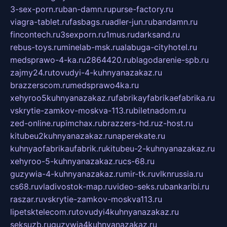
3-sex-porn.ru
ban-damn.ru
purse-factory.ru
viagra-tablet.ru
fasbags.ru
adler-jun.ru
bandamn.ru
fincontech.ru
3sexporn.ru
1mus.ru
darksand.ru
rebus-toys.ru
minelab-msk.ru
alabuga-cityhotel.ru
medsprawo-4-ka.ru
2864420.ru
blagodarenie-spb.ru
zajmy24.ru
tovudyi-4-kuhnyanazakaz.ru
brazzerscom.ru
medsprawo4ka.ru
xehyroo5kuhnyanazakaz.ru
fabrikayfabrikaefabrika.ru
vskrytie-zamkov-moskva-113.ru
biletnadom.ru
zed-online.ru
pimchax.ru
brazzers-hd.ru
z-host.ru
kitubeu2kuhnyanazakaz.ru
naperekate.ru
kuhnyaofabrikaufabrik.ru
kitubeu-2-kuhnyanazakaz.ru
xehyroo-5-kuhnyanazakaz.ru
cs-68.ru
guzywia-4-kuhnyanazakaz.ru
mir-tk.ru
vlknrussia.ru
cs68.ru
vladivostok-map.ru
video-seks.ru
bankaribi.ru
raszar.ru
vskrytie-zamkov-moskva113.ru
lipetsktelecom.ru
tovudyi4kuhnyanazakaz.ru
seksuzb.ru
guzywia4kuhnyanazakaz.ru