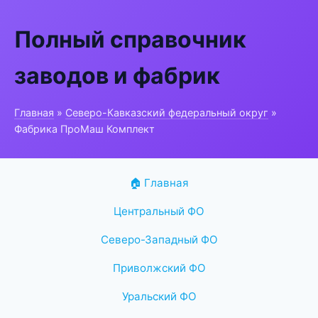
Полный справочник
заводов и фабрик
Главная
»
Северо-Кавказский федеральный округ
»
Фабрика ПроМаш Комплект
🏠 Главная
Центральный ФО
Северо-Западный ФО
Приволжский ФО
Уральский ФО