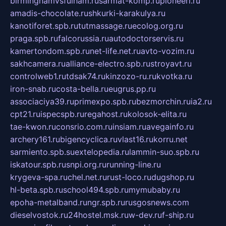
birminghamvsfulham.ru
sarmat-komp.ru
pioneeri.ru
amadis-chocolate.ru
shkurki-karakulya.ru
kanotiforet.spb.ru
tutmassage.ru
ecolog.org.ru
praga.spb.ru
falcorussia.ru
autodoctorservis.ru
kamertondom.spb.ru
net-life.net.ru
avto-vozim.ru
sakhcamera.ru
alliance-electro.spb.ru
stroyavt.ru
controlweb1.ru
tdsak74.ru
kinzozo-ru.ru
kvotka.ru
iron-snab.ru
costa-bella.ru
eugrus.pp.ru
associaciya39.ru
primexpo.spb.ru
bezmorchin.ru
ia2.ru
cpt21.ru
ispecspb.ru
regahost.ru
kolosok-elita.ru
tae-kwon.ru
consrio.com.ru
insiam.ru
avegainfo.ru
archery161.ru
bigencyclica.ru
vlast16.ru
korru.net
sarmiento.spb.su
extelopedia.ru
lammin-suo.spb.ru
iskatour.spb.ru
snpi.org.ru
running-line.ru
krygeva-spa.ru
chel.net.ru
rust-loco.ru
dugshop.ru
hl-beta.spb.ru
school494.spb.ru
mymubaby.ru
epoha-metalband.ru
ngr.spb.ru
rusgosnews.com
dieselvostok.ru
24hostel.msk.ru
w-dev.ru
f-ship.ru