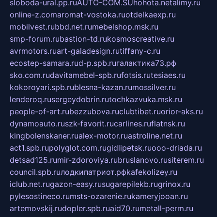
sloboda-ural.pp.ru
AUTO-COM.SU
hohota.net
alimy.ru
online-z.com
aromat-vostoka.ru
otdelkaexp.ru
mobilvest.ru
bbd.net.ru
mebelshop.msk.ru
smp-forum.ru
bastion-td.ru
kosmoscreative.ru
avrmotors.ru
art-galadesign.ru
tiffany-c.ru
ecostep-samara.ru
d-p.spb.ru
галактика73.рф
sko.com.ru
davitamebel-spb.ru
fotsis.ru
tesiaes.ru
kokoroyari.spb.ru
blesna-kazan.ru
mossilver.ru
lenderoq.ru
sergeydobrin.ru
tochkazvuka.msk.ru
people-of-art.ru
bezzubova.ru
clubtibet.ru
orior-aks.ru
dynamoauto.ru
szk-favorit.ru
carlines.ru
flatnsk.ru
kingbolenskaner.ru
alex-motor.ru
astroline.net.ru
act1.spb.ru
polyglot.com.ru
gidlipetsk.ru
ooo-driada.ru
detsad125.ru
mir-zdoroviya.ru
bruslanovo.ru
siterem.ru
council.spb.ru
лодкипатриот.рф
kafekolizey.ru
iclub.net.ru
gazon-easy.ru
sugarepilekb.ru
grinox.ru
pylesostineco.ru
msts-ozarenie.ru
kameryjooan.ru
artemovskij.ru
dopler.spb.ru
aid70.ru
metall-perm.ru