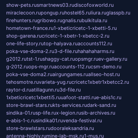
show-pets.ru
smartnews03.ru
discofoxworld.ru
miraclecoon.ru
pongup.ru
hostel65.ru
liura.ru
glasspb.ru
firehunters.ru
gribowo.ru
gnalis.ru
bulkitula.ru
hometown-france.ru
1-xbeticricetc-1-xbetti-5.ru
shop-garena.ru
cricetc-1-xbetr-1-xbetcc-2.ru
one-life-story.ru
top-halyava.ru
accounts112.ru
poka-vse-doma-2.ru
3-d-file.ru
hahahaharms.ru
g2012.ru
tst-1.ru
shaggy-cat.ru
opsmgr.ru
ev-gallery.ru
g-2012.ru
ops-mgr.ru
accounts-112.ru
csm-demo.ru
poka-vse-doma2.ru
airgungames.ru
allseo-host.ru
tehosmotre.ru
varieta-yug.ru
cricetc1xbetr1xbetcc2.ru
raytor-d.ru
atillagunn.ru
3d-file.ru
1xbeticricetc1xbetti5.ru
uafoot-statti.ru
e-abis1c.ru
store-brawl-stars.ru
kts-services.ru
dark-sand.ru
sindika-01.ru
sp-life.ru
x-legion.ru
sib-archives.ru
e-abis-1-c.ru
sindika01.ru
venda-festival.ru
store-brawlstars.ru
dooraleksandria.ru
antenna-highly.ru
mine-lab-msk.ru
1-mus.ru