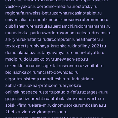
veslo-i-yakor.ru
borodino-media.ru
rostotsky.ru
regionufa.ru
weiss-bet.ru
zaryna.ru
casinotablet.ru
universalia.ru
remont-mebeli-moscow.ru
termomur.ru
clubfisher.ru
remstirufa.ru
erdamchi.ru
doramamama.ru
muraviovka-park.ru
worldofwoman.ru
clean-dreams.ru
arkrym.ru
kristinita.ru
dircomputer.ru
healthenter.ru
textexperts.ru
pivnaya-kruzhka.ru
kinofilmy-2021.ru
demolalapaluza.ru
tanyavanya.ru
remstir-tolyatti.ru
msdip.ru
jdol.ru
sokolovr.ru
newtech-spb.ru
rezemkleim.ru
massage-tai.ru
seonub.ru
zvonitut.ru
biolisichka24.ru
mncraft-download.ru
algoritm-sistema.ru
godflesh.ru
ru-industria.ru
zebra-tlt.ru
okna-proficom.ru
erynok.ru
onlinekinospace.ru
startupstudio-fefu.ru
zarges-ru.ru
gegenjustizunrecht.ru
autobalashov.ru
utrovortu.ru
spiski-firm.ru
elara-m.ru
kinomusorka.ru
mkcslava.ru
2bets.ru
vintovoykompressor.ru