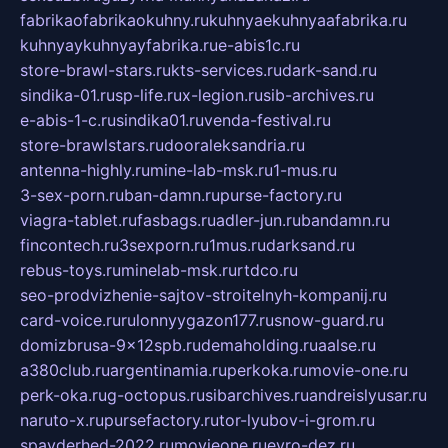
fabrikaofabrikaokuhny.ru
kuhnyaekuhnyaafabrika.ru
kuhnyaykuhnyayfabrika.ru
e-abis1c.ru
store-brawl-stars.ru
kts-services.ru
dark-sand.ru
sindika-01.ru
sp-life.ru
x-legion.ru
sib-archives.ru
e-abis-1-c.ru
sindika01.ru
venda-festival.ru
store-brawlstars.ru
dooraleksandria.ru
antenna-highly.ru
mine-lab-msk.ru
1-mus.ru
3-sex-porn.ru
ban-damn.ru
purse-factory.ru
viagra-tablet.ru
fasbags.ru
adler-jun.ru
bandamn.ru
fincontech.ru
3sexporn.ru
1mus.ru
darksand.ru
rebus-toys.ru
minelab-msk.ru
rtdco.ru
seo-prodvizhenie-sajtov-stroitelnyh-kompanij.ru
card-voice.ru
rulonnyygazon177.ru
snow-guard.ru
domizbrusa-9x12spb.ru
demaholding.ru
aalse.ru
a380club.ru
argentinamia.ru
perkoka.ru
movie-one.ru
perk-oka.ru
g-octopus.ru
sibarchives.ru
andreislyusar.ru
naruto-x.ru
pursefactory.ru
tor-lyubov-i-grom.ru
spayderhed-2022.ru
movieone.ru
evro-dez.ru