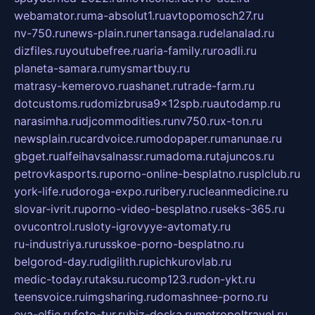
webamator.ru
ma-absolut1.ru
avtopomosch27.ru
nv-750.ru
news-plain.ru
nertansaga.ru
delanalad.ru
dizfiles.ru
youtubefree.ru
aria-family.ru
roadli.ru
planeta-samara.ru
mysmartbuy.ru
matrasy-kemerovo.ru
ashanet.ru
trade-farm.ru
dotcustoms.ru
domizbrusa9x12spb.ru
autodamp.ru
narasimha.ru
djcommodities.ru
nv750.ru
x-ton.ru
newsplain.ru
cardvoice.ru
modopaper.ru
manunae.ru
gbget.ru
alfeihavsalnassr.ru
madoma.ru
tajuncos.ru
petrovkasports.ru
porno-online-besplatno.ru
splclub.ru
york-life.ru
doroga-expo.ru
ribery.ru
cleanmedicine.ru
slovar-ivrit.ru
porno-video-besplatno.ru
seks-365.ru
ovucontrol.ru
sloty-igrovyye-avtomaty.ru
ru-industriya.ru
russkoe-porno-besplatno.ru
belgorod-day.ru
digilith.ru
pichkurovlab.ru
medic-today.ru
taksu.ru
comp123.ru
don-ykt.ru
teensvoice.ru
imgsharing.ru
domashnee-porno.ru
eva-elfie.ru
foto-tur.ru
biz-doska.ru
metropoltravel.ru