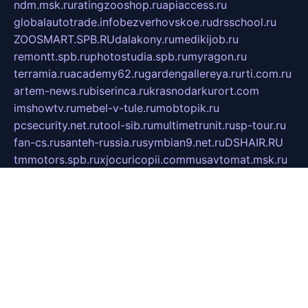
ndm.msk.ru
ratingzooshop.ru
apiaccess.ru
globalautotrade.info
bezverhovskoe.ru
drsschool.ru
ZOOSMART.SPB.RU
dalakony.ru
medikijob.ru
remontt.spb.ru
photostudia.spb.ru
myragon.ru
terramia.ru
academy62.ru
gardengallereya.ru
rti.com.ru
artem-news.ru
biserinca.ru
krasnodarkurort.com
imshowtv.ru
mebel-v-tule.ru
mobtopik.ru
pcsecurity.net.ru
tool-sib.ru
multimetrunit.ru
sp-tour.ru
fan-cs.ru
santeh-russia.ru
symbian9.net.ru
DSHAIR.RU
tmmotors.spb.ru
xjocuricopii.com
musavtomat.msk.ru
obustrojdom.ru
sovetcik.ru
ybaranovskaya.ru
ppknews.ru
cult-alshei.ru
JAPANRUSSIA.RU
proekciyamebel.ru
imper-finans.ru
rim.org.ru
glamourai.ru
brassminus.ru
zabor-pro.ru
ftn.pp.ru
dorogoe58.ru
laimengpacker.ru
kuzova-zapchasti.ru
sageerp.ru
taxodrom.ru
dsrazvitie.ru
hardcity.net.ru
ratinghomegames.ru
topservice25.ru
gubernyan.ru
gtglasslined.ru
ii4.ru
tssport.spb.ru
andorra24.com