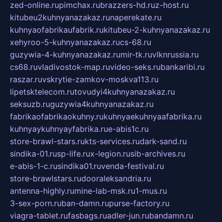
zed-online.ru
pimchax.ru
brazzers-hd.ru
z-host.ru
kitubeu2kuhnyanazakaz.ru
naperekate.ru
kuhnyaofabrikaufabrik.ru
kitubeu-2-kuhnyanazakaz.ru
xehyroo-5-kuhnyanazakaz.ru
cs-68.ru
guzywia-4-kuhnyanazakaz.ru
mir-tk.ru
vlknrussia.ru
cs68.ru
vladivostok-map.ru
video-seks.ru
bankaribi.ru
raszar.ru
vskrytie-zamkov-moskva113.ru
lipetsktelecom.ru
tovudyi4kuhnyanazakaz.ru
seksuzb.ru
guzywia4kuhnyanazakaz.ru
fabrikaofabrikaokuhny.ru
kuhnyaekuhnyaafabrika.ru
kuhnyaykuhnyayfabrika.ru
e-abis1c.ru
store-brawl-stars.ru
kts-services.ru
dark-sand.ru
sindika-01.ru
sp-life.ru
x-legion.ru
sib-archives.ru
e-abis-1-c.ru
sindika01.ru
venda-festival.ru
store-brawlstars.ru
dooraleksandria.ru
antenna-highly.ru
mine-lab-msk.ru
1-mus.ru
3-sex-porn.ru
ban-damn.ru
purse-factory.ru
viagra-tablet.ru
fasbags.ru
adler-jun.ru
bandamn.ru