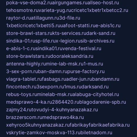
poka-vse-doma2.ru
airgungames.ru
allseo-host.ru
tehosmotre.ru
varieta-yug.ru
cricetc1xbetr1xbetcc2.ru
raytor-d.ru
atillagunn.ru
3d-file.ru
1xbeticricetc1xbetti5.ru
uafoot-statti.ru
e-abis1c.ru
store-brawl-stars.ru
kts-services.ru
dark-sand.ru
sindika-01.ru
sp-life.ru
x-legion.ru
sib-archives.ru
e-abis-1-c.ru
sindika01.ru
venda-festival.ru
store-brawlstars.ru
dooraleksandria.ru
antenna-highly.ru
mine-lab-msk.ru
1-mus.ru
3-sex-porn.ru
ban-damn.ru
purse-factory.ru
viagra-tablet.ru
fasbags.ru
adler-jun.ru
bandamn.ru
fincontech.ru
3sexporn.ru
1mus.ru
darksand.ru
rebus-toys.ru
minelab-msk.ru
alabuga-cityhotel.ru
medsprawo-4-ka.ru
2864420.ru
blagodarenie-spb.ru
zajmy24.ru
tovudyi-4-kuhnyanazakaz.ru
brazzerscom.ru
medsprawo4ka.ru
xehyroo5kuhnyanazakaz.ru
fabrikayfabrikaefabrika.ru
vskrytie-zamkov-moskva-113.ru
biletnadom.ru