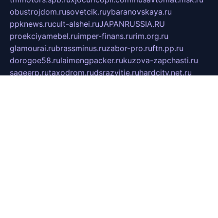
obustrojdom.ru
sovetcik.ru
ybaranovskaya.ru
ppknews.ru
cult-alshei.ru
JAPANRUSSIA.RU
proekciyamebel.ru
imper-finans.ru
rim.org.ru
glamourai.ru
brassminus.ru
zabor-pro.ru
ftn.pp.ru
dorogoe58.ru
laimengpacker.ru
kuzova-zapchasti.ru
sageerp.ru
taxodrom.ru
dsrazvitie.ru
hardcity.net.ru
ratinghomegames.ru
topservice25.ru
gubernyan.ru
gtglasslined.ru
ii4.ru
tssport.spb.ru
andorra24.com
blackwallstreet.ru
oboimos.ru
optim-doors.com.ru
ikuch.ru
nycr.org.ru
npa21.ru
vremya-ch.spb.ru
desert000.ru
ivtorgi.ru
ifiori.ru
catalog-statei.ru
dcv.org.ru
spetsmaster174.ru
ipkameryhiseeu.ru
dum26.ru
ruspol.spb.ru
fr-opendp.ru
kam-solnyshko.ru
cheyenne-arapaho.ru
sevzapmetal.spb.ru
ted-lapidus.spb.ru
parasite-eliminator.ru
sigma-complete.ru
modernworld.ru
dama-moda.ru
eholot-group.ru
sk-nvkz.ru
DRONGOLD.RU