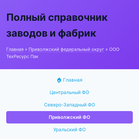
Полный справочник
заводов и фабрик
Главная
»
Приволжский федеральный округ
» ООО
ТехРесурс Пак
🏠 Главная
Центральный ФО
Северо-Западный ФО
Приволжский ФО
Уральский ФО