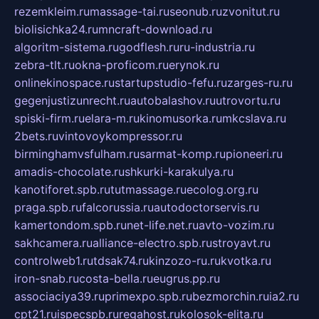
rezemkleim.ru
massage-tai.ru
seonub.ru
zvonitut.ru
biolisichka24.ru
mncraft-download.ru
algoritm-sistema.ru
godflesh.ru
ru-industria.ru
zebra-tlt.ru
okna-proficom.ru
erynok.ru
onlinekinospace.ru
startupstudio-fefu.ru
zarges-ru.ru
gegenjustizunrecht.ru
autobalashov.ru
utrovortu.ru
spiski-firm.ru
elara-m.ru
kinomusorka.ru
mkcslava.ru
2bets.ru
vintovoykompressor.ru
birminghamvsfulham.ru
sarmat-komp.ru
pioneeri.ru
amadis-chocolate.ru
shkurki-karakulya.ru
kanotiforet.spb.ru
tutmassage.ru
ecolog.org.ru
praga.spb.ru
falcorussia.ru
autodoctorservis.ru
kamertondom.spb.ru
net-life.net.ru
avto-vozim.ru
sakhcamera.ru
alliance-electro.spb.ru
stroyavt.ru
controlweb1.ru
tdsak74.ru
kinzozo-ru.ru
kvotka.ru
iron-snab.ru
costa-bella.ru
eugrus.pp.ru
associaciya39.ru
primexpo.spb.ru
bezmorchin.ru
ia2.ru
cpt21.ru
ispecspb.ru
regahost.ru
kolosok-elita.ru