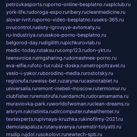
petrovkasports.ru
porno-online-besplatno.ru
splclub.ru
york-life.ru
doroga-expo.ru
ribery.ru
cleanmedicine.ru
slovar-ivrit.ru
porno-video-besplatno.ru
seks-365.ru
ovucontrol.ru
sloty-igrovyye-avtomaty.ru
ru-industriya.ru
russkoe-porno-besplatno.ru
belgorod-day.ru
digilith.ru
pichkurovlab.ru
medic-today.ru
taksu.ru
comp123.ru
don-ykt.ru
teensvoice.ru
imgsharing.ru
domashnee-porno.ru
eva-elfie.ru
foto-tur.ru
biz-doska.ru
metropoltravel.ru
veslo-i-yakor.ru
borodino-media.ru
rostotsky.ru
regionufa.ru
weiss-bet.ru
zaryna.ru
casinotablet.ru
universalia.ru
remont-mebeli-moscow.ru
termomur.ru
clubfisher.ru
remstirufa.ru
erdamchi.ru
doramamama.ru
muraviovka-park.ru
worldofwoman.ru
clean-dreams.ru
arkrym.ru
kristinita.ru
dircomputer.ru
healthenter.ru
textexperts.ru
pivnaya-kruzhka.ru
kinofilmy-2021.ru
demolalapaluza.ru
tanyavanya.ru
remstir-tolyatti.ru
msdip.ru
jdol.ru
sokolovr.ru
newtech-spb.ru