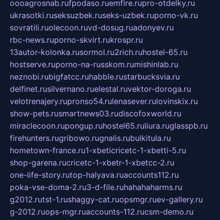
oooagrosnab.ru
fpodaso.ru
emfire.ru
pro-otdelky.ru
ukrasotki.ru
seksuzbek.ru
seks-uzbek.ru
porno-vk.ru
sovratili.ru
olecoon.ru
vd-dosug.ru
adonyev.ru
rbc-news.ru
porno-skvirt.ru
krospr.ru
13autor-kolonka.ru
sormol.ru
2rich.ru
hostel-65.ru
hostserve.ru
porno-na-russkom.ru
mishinlab.ru
neznobi.ru
bigfatcc.ru
habble.ru
starbucksvia.ru
delfinet.ru
silvernano.ru
elestal.ru
vektor-doroga.ru
velotrenajery.ru
pronso54.ru
lenasever.ru
lovinskix.ru
show-pets.ru
smartnews03.ru
discofoxworld.ru
miraclecoon.ru
pongup.ru
hostel65.ru
liura.ru
glasspb.ru
firehunters.ru
gribowo.ru
gnalis.ru
bulkitula.ru
hometown-france.ru
1-xbeticricetc-1-xbetti-5.ru
shop-garena.ru
cricetc-1-xbetr-1-xbetcc-2.ru
one-life-story.ru
top-halyava.ru
accounts112.ru
poka-vse-doma-2.ru
3-d-file.ru
hahahaharms.ru
g2012.ru
tst-1.ru
shaggy-cat.ru
opsmgr.ru
ev-gallery.ru
g-2012.ru
ops-mgr.ru
accounts-112.ru
csm-demo.ru