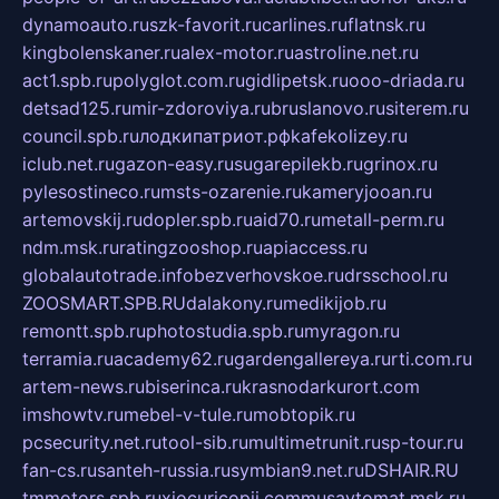
dynamoauto.ru
szk-favorit.ru
carlines.ru
flatnsk.ru
kingbolenskaner.ru
alex-motor.ru
astroline.net.ru
act1.spb.ru
polyglot.com.ru
gidlipetsk.ru
ooo-driada.ru
detsad125.ru
mir-zdoroviya.ru
bruslanovo.ru
siterem.ru
council.spb.ru
лодкипатриот.рф
kafekolizey.ru
iclub.net.ru
gazon-easy.ru
sugarepilekb.ru
grinox.ru
pylesostineco.ru
msts-ozarenie.ru
kameryjooan.ru
artemovskij.ru
dopler.spb.ru
aid70.ru
metall-perm.ru
ndm.msk.ru
ratingzooshop.ru
apiaccess.ru
globalautotrade.info
bezverhovskoe.ru
drsschool.ru
ZOOSMART.SPB.RU
dalakony.ru
medikijob.ru
remontt.spb.ru
photostudia.spb.ru
myragon.ru
terramia.ru
academy62.ru
gardengallereya.ru
rti.com.ru
artem-news.ru
biserinca.ru
krasnodarkurort.com
imshowtv.ru
mebel-v-tule.ru
mobtopik.ru
pcsecurity.net.ru
tool-sib.ru
multimetrunit.ru
sp-tour.ru
fan-cs.ru
santeh-russia.ru
symbian9.net.ru
DSHAIR.RU
tmmotors.spb.ru
xjocuricopii.com
musavtomat.msk.ru