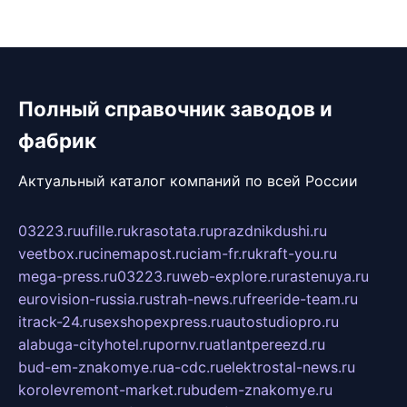
Полный справочник заводов и
фабрик
Актуальный каталог компаний по всей России
03223.ru
ufille.ru
krasotata.ru
prazdnikdushi.ru
veetbox.ru
cinemapost.ru
ciam-fr.ru
kraft-you.ru
mega-press.ru
03223.ru
web-explore.ru
rastenuya.ru
eurovision-russia.ru
strah-news.ru
freeride-team.ru
itrack-24.ru
sexshopexpress.ru
autostudiopro.ru
alabuga-cityhotel.ru
pornv.ru
atlantpereezd.ru
bud-em-znakomye.ru
a-cdc.ru
elektrostal-news.ru
korolevremont-market.ru
budem-znakomye.ru