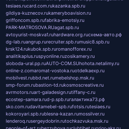
tesiaes.ru
card.com.ru
kazanka.spb.ru
gildiya-kuznecov.ru
kameryboavision.ru
griffoncom.spb.ru
fabrika-emotsiy.ru
PARK-MATROSOVA.RU
agat.spb.ru
avtoyurist-moskva1.ru
hardware.org.ru
схема-авто.рф
dg-lab.ru
angrup.ru
recruiter.spb.ru
music8.spb.ru
krsk124.ru
kubok.spb.ru
romanofforex.ru
analitikaplus.ru
spyonline.ru
zosikamery.ru
sloboda-ural.pp.ru
AUTO-COM.SU
hohota.net
alimy.ru
online-z.com
aromat-vostoka.ru
otdelkaexp.ru
mobilvest.ru
bbd.net.ru
mebelshop.msk.ru
smp-forum.ru
bastion-td.ru
kosmoscreative.ru
avrmotors.ru
art-galadesign.ru
tiffany-c.ru
ecostep-samara.ru
d-p.spb.ru
галактика73.рф
sko.com.ru
davitamebel-spb.ru
fotsis.ru
tesiaes.ru
kokoroyari.spb.ru
blesna-kazan.ru
mossilver.ru
lenderoq.ru
sergeydobrin.ru
tochkazvuka.msk.ru
people-of-art.ru
bezzubova.ru
clubtibet.ru
orior-aks.ru