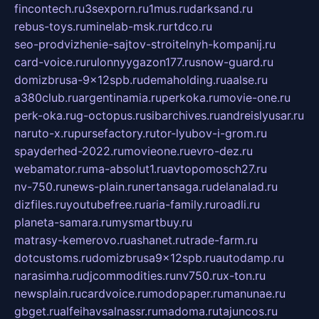
fincontech.ru
3sexporn.ru
1mus.ru
darksand.ru
rebus-toys.ru
minelab-msk.ru
rtdco.ru
seo-prodvizhenie-sajtov-stroitelnyh-kompanij.ru
card-voice.ru
rulonnyygazon177.ru
snow-guard.ru
domizbrusa-9x12spb.ru
demaholding.ru
aalse.ru
a380club.ru
argentinamia.ru
perkoka.ru
movie-one.ru
perk-oka.ru
g-octopus.ru
sibarchives.ru
andreislyusar.ru
naruto-x.ru
pursefactory.ru
tor-lyubov-i-grom.ru
spayderhed-2022.ru
movieone.ru
evro-dez.ru
webamator.ru
ma-absolut1.ru
avtopomosch27.ru
nv-750.ru
news-plain.ru
nertansaga.ru
delanalad.ru
dizfiles.ru
youtubefree.ru
aria-family.ru
roadli.ru
planeta-samara.ru
mysmartbuy.ru
matrasy-kemerovo.ru
ashanet.ru
trade-farm.ru
dotcustoms.ru
domizbrusa9x12spb.ru
autodamp.ru
narasimha.ru
djcommodities.ru
nv750.ru
x-ton.ru
newsplain.ru
cardvoice.ru
modopaper.ru
manunae.ru
gbget.ru
alfeihavsalnassr.ru
madoma.ru
tajuncos.ru