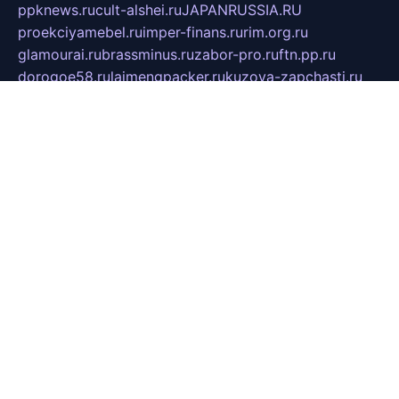
ppknews.ru
cult-alshei.ru
JAPANRUSSIA.RU
proekciyamebel.ru
imper-finans.ru
rim.org.ru
glamourai.ru
brassminus.ru
zabor-pro.ru
ftn.pp.ru
dorogoe58.ru
laimengpacker.ru
kuzova-zapchasti.ru
sageerp.ru
taxodrom.ru
dsrazvitie.ru
hardcity.net.ru
ratinghomegames.ru
topservice25.ru
gubernyan.ru
gtglasslined.ru
ii4.ru
tssport.spb.ru
andorra24.com
blackwallstreet.ru
oboimos.ru
optim-doors.com.ru
ikuch.ru
nycr.org.ru
npa21.ru
vremya-ch.spb.ru
desert000.ru
ivtorgi.ru
ifiori.ru
catalog-statei.ru
dcv.org.ru
spetsmaster174.ru
ipkameryhiseeu.ru
dum26.ru
ruspol.spb.ru
fr-opendp.ru
kam-solnyshko.ru
cheyenne-arapaho.ru
sevzapmetal.spb.ru
ted-lapidus.spb.ru
parasite-eliminator.ru
sigma-complete.ru
modernworld.ru
dama-moda.ru
eholot-group.ru
sk-nvkz.ru
DRONGOLD.RU
democratia2.ru
i-farmer.ru
mass-sport.org
jablonex.spb.ru
bookmess.ru
linkword.ru