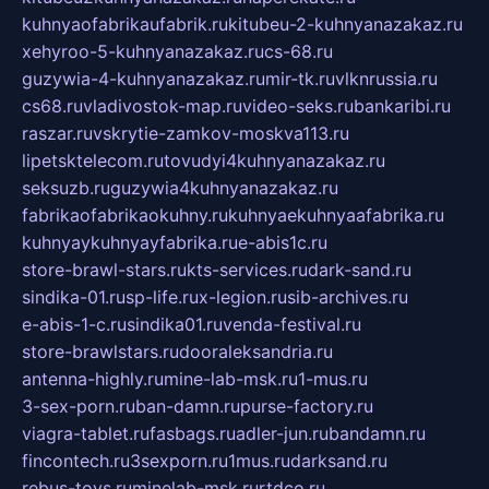
kuhnyaofabrikaufabrik.ru
kitubeu-2-kuhnyanazakaz.ru
xehyroo-5-kuhnyanazakaz.ru
cs-68.ru
guzywia-4-kuhnyanazakaz.ru
mir-tk.ru
vlknrussia.ru
cs68.ru
vladivostok-map.ru
video-seks.ru
bankaribi.ru
raszar.ru
vskrytie-zamkov-moskva113.ru
lipetsktelecom.ru
tovudyi4kuhnyanazakaz.ru
seksuzb.ru
guzywia4kuhnyanazakaz.ru
fabrikaofabrikaokuhny.ru
kuhnyaekuhnyaafabrika.ru
kuhnyaykuhnyayfabrika.ru
e-abis1c.ru
store-brawl-stars.ru
kts-services.ru
dark-sand.ru
sindika-01.ru
sp-life.ru
x-legion.ru
sib-archives.ru
e-abis-1-c.ru
sindika01.ru
venda-festival.ru
store-brawlstars.ru
dooraleksandria.ru
antenna-highly.ru
mine-lab-msk.ru
1-mus.ru
3-sex-porn.ru
ban-damn.ru
purse-factory.ru
viagra-tablet.ru
fasbags.ru
adler-jun.ru
bandamn.ru
fincontech.ru
3sexporn.ru
1mus.ru
darksand.ru
rebus-toys.ru
minelab-msk.ru
rtdco.ru