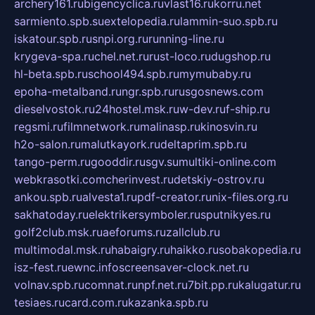
archery161.ru
bigencyclica.ru
vlast16.ru
korru.net
sarmiento.spb.su
extelopedia.ru
lammin-suo.spb.ru
iskatour.spb.ru
snpi.org.ru
running-line.ru
krygeva-spa.ru
chel.net.ru
rust-loco.ru
dugshop.ru
hl-beta.spb.ru
school494.spb.ru
mymubaby.ru
epoha-metalband.ru
ngr.spb.ru
rusgosnews.com
dieselvostok.ru
24hostel.msk.ru
w-dev.ru
f-ship.ru
regsmi.ru
filmnetwork.ru
malinasp.ru
kinosvin.ru
h2o-salon.ru
malutkayork.ru
deltaprim.spb.ru
tango-perm.ru
gooddir.ru
sgv.su
multiki-online.com
webkrasotki.com
cherinvest.ru
detskiy-ostrov.ru
ankou.spb.ru
alvesta1.ru
pdf-creator.ru
nix-files.org.ru
sakhatoday.ru
elektrikersymboler.ru
sputnikyes.ru
golf2club.msk.ru
aeforums.ru
zallclub.ru
multimodal.msk.ru
habaigry.ru
haikko.ru
sobakopedia.ru
isz-fest.ru
ewnc.info
screensaver-clock.net.ru
volnav.spb.ru
comnat.ru
npf.net.ru
7bit.pp.ru
kalugatur.ru
tesiaes.ru
card.com.ru
kazanka.spb.ru