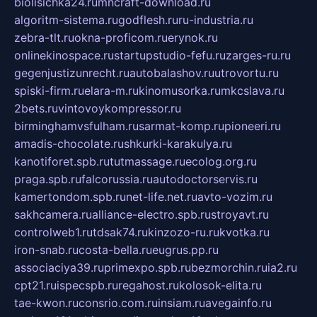
biolisichka24.ru
mncraft-download.ru
algoritm-sistema.ru
godflesh.ru
ru-industria.ru
zebra-tlt.ru
okna-proficom.ru
erynok.ru
onlinekinospace.ru
startupstudio-fefu.ru
zarges-ru.ru
gegenjustizunrecht.ru
autobalashov.ru
utrovortu.ru
spiski-firm.ru
elara-m.ru
kinomusorka.ru
mkcslava.ru
2bets.ru
vintovoykompressor.ru
birminghamvsfulham.ru
sarmat-komp.ru
pioneeri.ru
amadis-chocolate.ru
shkurki-karakulya.ru
kanotiforet.spb.ru
tutmassage.ru
ecolog.org.ru
praga.spb.ru
falcorussia.ru
autodoctorservis.ru
kamertondom.spb.ru
net-life.net.ru
avto-vozim.ru
sakhcamera.ru
alliance-electro.spb.ru
stroyavt.ru
controlweb1.ru
tdsak74.ru
kinzozo-ru.ru
kvotka.ru
iron-snab.ru
costa-bella.ru
eugrus.pp.ru
associaciya39.ru
primexpo.spb.ru
bezmorchin.ru
ia2.ru
cpt21.ru
ispecspb.ru
regahost.ru
kolosok-elita.ru
tae-kwon.ru
consrio.com.ru
insiam.ru
avegainfo.ru