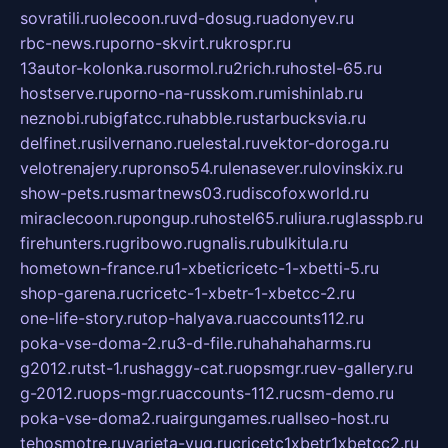
sovratili.ru
olecoon.ru
vd-dosug.ru
adonyev.ru
rbc-news.ru
porno-skvirt.ru
krospr.ru
13autor-kolonka.ru
sormol.ru
2rich.ru
hostel-65.ru
hostserve.ru
porno-na-russkom.ru
mishinlab.ru
neznobi.ru
bigfatcc.ru
habble.ru
starbucksvia.ru
delfinet.ru
silvernano.ru
elestal.ru
vektor-doroga.ru
velotrenajery.ru
pronso54.ru
lenasever.ru
lovinskix.ru
show-pets.ru
smartnews03.ru
discofoxworld.ru
miraclecoon.ru
pongup.ru
hostel65.ru
liura.ru
glasspb.ru
firehunters.ru
gribowo.ru
gnalis.ru
bulkitula.ru
hometown-france.ru
1-xbeticricetc-1-xbetti-5.ru
shop-garena.ru
cricetc-1-xbetr-1-xbetcc-2.ru
one-life-story.ru
top-halyava.ru
accounts112.ru
poka-vse-doma-2.ru
3-d-file.ru
hahahaharms.ru
g2012.ru
tst-1.ru
shaggy-cat.ru
opsmgr.ru
ev-gallery.ru
g-2012.ru
ops-mgr.ru
accounts-112.ru
csm-demo.ru
poka-vse-doma2.ru
airgungames.ru
allseo-host.ru
tehosmotre.ru
varieta-yug.ru
cricetc1xbetr1xbetcc2.ru