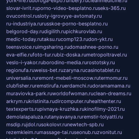
york-life.ru
doroga-expo.ru
ribery.ru
cleanmedicine.ru
slovar-ivrit.ru
porno-video-besplatno.ru
seks-365.ru
ovucontrol.ru
sloty-igrovyye-avtomaty.ru
ru-industriya.ru
russkoe-porno-besplatno.ru
belgorod-day.ru
digilith.ru
pichkurovlab.ru
medic-today.ru
taksu.ru
comp123.ru
don-ykt.ru
teensvoice.ru
imgsharing.ru
domashnee-porno.ru
eva-elfie.ru
foto-tur.ru
biz-doska.ru
metropoltravel.ru
veslo-i-yakor.ru
borodino-media.ru
rostotsky.ru
regionufa.ru
weiss-bet.ru
zaryna.ru
casinotablet.ru
universalia.ru
remont-mebeli-moscow.ru
termomur.ru
clubfisher.ru
remstirufa.ru
erdamchi.ru
doramamama.ru
muraviovka-park.ru
worldofwoman.ru
clean-dreams.ru
arkrym.ru
kristinita.ru
dircomputer.ru
healthenter.ru
textexperts.ru
pivnaya-kruzhka.ru
kinofilmy-2021.ru
demolalapaluza.ru
tanyavanya.ru
remstir-tolyatti.ru
msdip.ru
jdol.ru
sokolovr.ru
newtech-spb.ru
rezemkleim.ru
massage-tai.ru
seonub.ru
zvonitut.ru