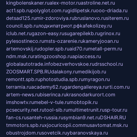
kingbolenskaner.ru
alex-motor.ru
astroline.net.ru
act1.spb.ru
polyglot.com.ru
gidlipetsk.ru
ooo-driada.ru
detsad125.ru
mir-zdoroviya.ru
bruslanovo.ru
siterem.ru
council.spb.ru
лодкипатриот.рф
kafekolizey.ru
iclub.net.ru
gazon-easy.ru
sugarepilekb.ru
grinox.ru
pylesostineco.ru
msts-ozarenie.ru
kameryjooan.ru
artemovskij.ru
dopler.spb.ru
aid70.ru
metall-perm.ru
ndm.msk.ru
ratingzooshop.ru
apiaccess.ru
globalautotrade.info
bezverhovskoe.ru
drsschool.ru
ZOOSMART.SPB.RU
dalakony.ru
medikijob.ru
remontt.spb.ru
photostudia.spb.ru
myragon.ru
terramia.ru
academy62.ru
gardengallereya.ru
rti.com.ru
artem-news.ru
biserinca.ru
krasnodarkurort.com
imshowtv.ru
mebel-v-tule.ru
mobtopik.ru
pcsecurity.net.ru
tool-sib.ru
multimetrunit.ru
sp-tour.ru
fan-cs.ru
santeh-russia.ru
symbian9.net.ru
DSHAIR.RU
tmmotors.spb.ru
xjocuricopii.com
musavtomat.msk.ru
obustrojdom.ru
sovetcik.ru
ybaranovskaya.ru