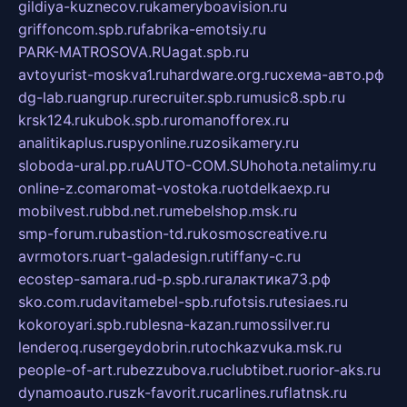
gildiya-kuznecov.ru
kameryboavision.ru
griffoncom.spb.ru
fabrika-emotsiy.ru
PARK-MATROSOVA.RU
agat.spb.ru
avtoyurist-moskva1.ru
hardware.org.ru
схема-авто.рф
dg-lab.ru
angrup.ru
recruiter.spb.ru
music8.spb.ru
krsk124.ru
kubok.spb.ru
romanofforex.ru
analitikaplus.ru
spyonline.ru
zosikamery.ru
sloboda-ural.pp.ru
AUTO-COM.SU
hohota.net
alimy.ru
online-z.com
aromat-vostoka.ru
otdelkaexp.ru
mobilvest.ru
bbd.net.ru
mebelshop.msk.ru
smp-forum.ru
bastion-td.ru
kosmoscreative.ru
avrmotors.ru
art-galadesign.ru
tiffany-c.ru
ecostep-samara.ru
d-p.spb.ru
галактика73.рф
sko.com.ru
davitamebel-spb.ru
fotsis.ru
tesiaes.ru
kokoroyari.spb.ru
blesna-kazan.ru
mossilver.ru
lenderoq.ru
sergeydobrin.ru
tochkazvuka.msk.ru
people-of-art.ru
bezzubova.ru
clubtibet.ru
orior-aks.ru
dynamoauto.ru
szk-favorit.ru
carlines.ru
flatnsk.ru