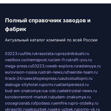
Полный справочник заводов и
фабрик
Актуальный каталог компаний по всей России
03223.ru
ufille.ru
krasotata.ru
prazdnikdushi.ru
veetbox.ru
cinemapost.ru
ciam-fr.ru
kraft-you.ru
mega-press.ru
03223.ru
web-explore.ru
rastenuya.ru
eurovision-russia.ru
strah-news.ru
freeride-team.ru
itrack-24.ru
sexshopexpress.ru
autostudiopro.ru
alabuga-cityhotel.ru
pornv.ru
atlantpereezd.ru
bud-em-znakomye.ru
a-cdc.ru
elektrostal-news.ru
korolevremont-market.ru
budem-znakomye.ru
oooagrosnab.ru
fpodaso.ru
emfire.ru
pro-otdelky.ru
ukrasotki.ru
seksuzbek.ru
seks-uzbek.ru
porno-vk.ru