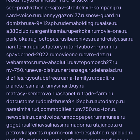
seo-prodvizhenie-sajtov-stroitelnyh-kompanij.ru
card-voice.ru
rulonnyygazon177.ru
snow-guard.ru
domizbrusa-9x12spb.ru
demaholding.ru
aalse.ru
a380club.ru
argentinamia.ru
perkoka.ru
movie-one.ru
perk-oka.ru
g-octopus.ru
sibarchives.ru
andreislyusar.ru
naruto-x.ru
pursefactory.ru
tor-lyubov-i-grom.ru
spayderhed-2022.ru
movieone.ru
evro-dez.ru
webamator.ru
ma-absolut1.ru
avtopomosch27.ru
nv-750.ru
news-plain.ru
nertansaga.ru
delanalad.ru
dizfiles.ru
youtubefree.ru
aria-family.ru
roadli.ru
planeta-samara.ru
mysmartbuy.ru
matrasy-kemerovo.ru
ashanet.ru
trade-farm.ru
dotcustoms.ru
domizbrusa9x12spb.ru
autodamp.ru
narasimha.ru
djcommodities.ru
nv750.ru
x-ton.ru
newsplain.ru
cardvoice.ru
modopaper.ru
manunae.ru
gbget.ru
alfeihavsalnassr.ru
madoma.ru
tajuncos.ru
petrovkasports.ru
porno-online-besplatno.ru
splclub.ru