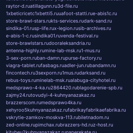
raytor-d.ru
atillagunn.ru
3d-file.ru
1xbeticricetc1xbetti5.ru
uafoot-statti.ru
e-abis1c.ru
store-brawl-stars.ru
kts-services.ru
dark-sand.ru
sindika-01.ru
sp-life.ru
x-legion.ru
sib-archives.ru
e-abis-1-c.ru
sindika01.ru
venda-festival.ru
store-brawlstars.ru
dooraleksandria.ru
antenna-highly.ru
mine-lab-msk.ru
1-mus.ru
3-sex-porn.ru
ban-damn.ru
purse-factory.ru
viagra-tablet.ru
fasbags.ru
adler-jun.ru
bandamn.ru
fincontech.ru
3sexporn.ru
1mus.ru
darksand.ru
rebus-toys.ru
minelab-msk.ru
alabuga-cityhotel.ru
medsprawo-4-ka.ru
2864420.ru
blagodarenie-spb.ru
zajmy24.ru
tovudyi-4-kuhnyanazakaz.ru
brazzerscom.ru
medsprawo4ka.ru
xehyroo5kuhnyanazakaz.ru
fabrikayfabrikaefabrika.ru
vskrytie-zamkov-moskva-113.ru
biletnadom.ru
zed-online.ru
pimchax.ru
brazzers-hd.ru
z-host.ru
kitubeu2kuhnyanazakaz.ru
naperekate.ru