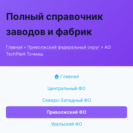
Полный справочник
заводов и фабрик
Главная
»
Приволжский федеральный округ
» АО
TechPlant Точмаш
🏠 Главная
Центральный ФО
Северо-Западный ФО
Приволжский ФО
Уральский ФО