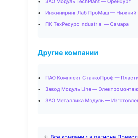
ЗАО Модуль TechPlant — Оренбург
Инжиниринг Лаб ПроМаш — Нижний 
ПК ТехРесурс Industrial — Самара
Другие компании
ПАО Комплект СтанкоПроф — Пластик
Завод Модуль Line — Электромонтаж
ЗАО Металлика Модуль — Изготовлен
←
Все компании в регионе Приво