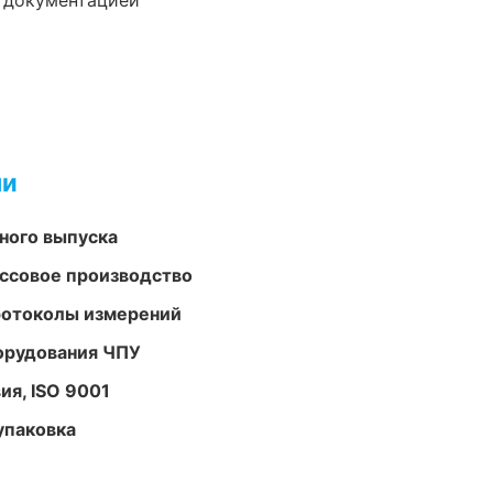
е документацией
ми
ного выпуска
ассовое производство
ротоколы измерений
орудования ЧПУ
ия, ISO 9001
упаковка