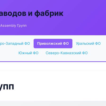
аводов и фабрик
Assembly Групп
ро-Западный ФО
Приволжский ФО
Уральский ФО
Южный ФО
Северо-Кавказский ФО
упп