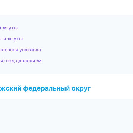
и жгуты
ж и жгуты
ленная упаковка
ьё под давлением
лжский федеральный округ