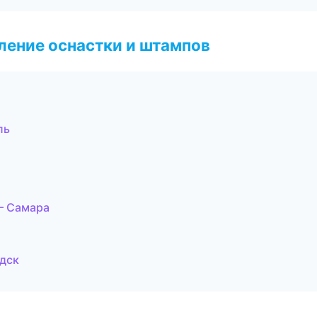
ление оснастки и штампов
ль
— Самара
дск