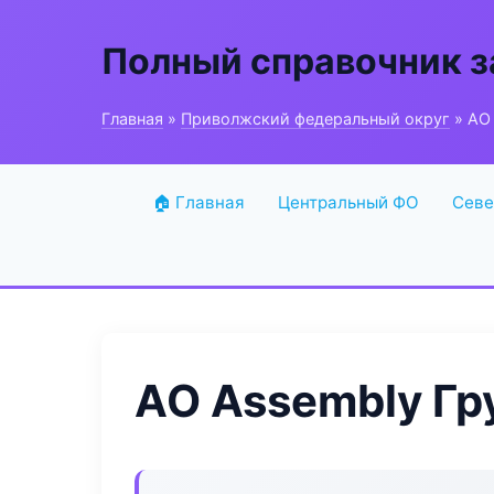
Полный справочник з
Главная
»
Приволжский федеральный округ
» АО 
🏠 Главная
Центральный ФО
Севе
АО Assembly Гр