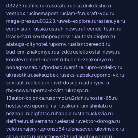
03223.ru
ufille.ru
krasotata.ru
prazdnikdushi.ru
veetbox.ru
cinemapost.ru
ciam-fr.ru
kraft-you.ru
mega-press.ru
03223.ru
web-explore.ru
rastenuya.ru
eurovision-russia.ru
strah-news.ru
freeride-team.ru
itrack-24.ru
sexshopexpress.ru
autostudiopro.ru
alabuga-cityhotel.ru
pornv.ru
atlantpereezd.ru
bud-em-znakomye.ru
a-cdc.ru
elektrostal-news.ru
korolevremont-market.ru
budem-znakomye.ru
oooagrosnab.ru
fpodaso.ru
emfire.ru
pro-otdelky.ru
ukrasotki.ru
seksuzbek.ru
seks-uzbek.ru
porno-vk.ru
sovratili.ru
olecoon.ru
vd-dosug.ru
adonyev.ru
rbc-news.ru
porno-skvirt.ru
krospr.ru
13autor-kolonka.ru
sormol.ru
2rich.ru
hostel-65.ru
hostserve.ru
porno-na-russkom.ru
mishinlab.ru
neznobi.ru
bigfatcc.ru
habble.ru
starbucksvia.ru
delfinet.ru
silvernano.ru
elestal.ru
vektor-doroga.ru
velotrenajery.ru
pronso54.ru
lenasever.ru
lovinskix.ru
show-pets.ru
smartnews03.ru
discofoxworld.ru