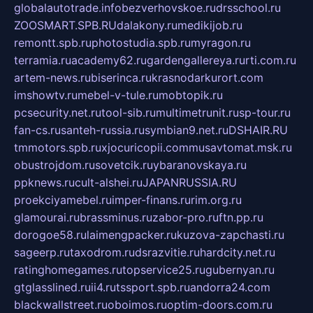
globalautotrade.info
bezverhovskoe.ru
drsschool.ru
ZOOSMART.SPB.RU
dalakony.ru
medikijob.ru
remontt.spb.ru
photostudia.spb.ru
myragon.ru
terramia.ru
academy62.ru
gardengallereya.ru
rti.com.ru
artem-news.ru
biserinca.ru
krasnodarkurort.com
imshowtv.ru
mebel-v-tule.ru
mobtopik.ru
pcsecurity.net.ru
tool-sib.ru
multimetrunit.ru
sp-tour.ru
fan-cs.ru
santeh-russia.ru
symbian9.net.ru
DSHAIR.RU
tmmotors.spb.ru
xjocuricopii.com
musavtomat.msk.ru
obustrojdom.ru
sovetcik.ru
ybaranovskaya.ru
ppknews.ru
cult-alshei.ru
JAPANRUSSIA.RU
proekciyamebel.ru
imper-finans.ru
rim.org.ru
glamourai.ru
brassminus.ru
zabor-pro.ru
ftn.pp.ru
dorogoe58.ru
laimengpacker.ru
kuzova-zapchasti.ru
sageerp.ru
taxodrom.ru
dsrazvitie.ru
hardcity.net.ru
ratinghomegames.ru
topservice25.ru
gubernyan.ru
gtglasslined.ru
ii4.ru
tssport.spb.ru
andorra24.com
blackwallstreet.ru
oboimos.ru
optim-doors.com.ru