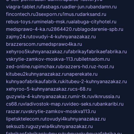
viagra-tablet.ru
fasbags.ru
adler-jun.ru
bandamn.ru
fincontech.ru
3sexporn.ru
1mus.ru
darksand.ru
rebus-toys.ru
minelab-msk.ru
alabuga-cityhotel.ru
medsprawo-4-ka.ru
2864420.ru
blagodarenie-spb.ru
zajmy24.ru
tovudyi-4-kuhnyanazakaz.ru
brazzerscom.ru
medsprawo4ka.ru
xehyroo5kuhnyanazakaz.ru
fabrikayfabrikaefabrika.ru
vskrytie-zamkov-moskva-113.ru
biletnadom.ru
zed-online.ru
pimchax.ru
brazzers-hd.ru
z-host.ru
kitubeu2kuhnyanazakaz.ru
naperekate.ru
kuhnyaofabrikaufabrik.ru
kitubeu-2-kuhnyanazakaz.ru
xehyroo-5-kuhnyanazakaz.ru
cs-68.ru
guzywia-4-kuhnyanazakaz.ru
mir-tk.ru
vlknrussia.ru
cs68.ru
vladivostok-map.ru
video-seks.ru
bankaribi.ru
raszar.ru
vskrytie-zamkov-moskva113.ru
lipetsktelecom.ru
tovudyi4kuhnyanazakaz.ru
seksuzb.ru
guzywia4kuhnyanazakaz.ru
fabrikaofabrikaokuhny.ru
kuhnyaekuhnyaafabrika.ru