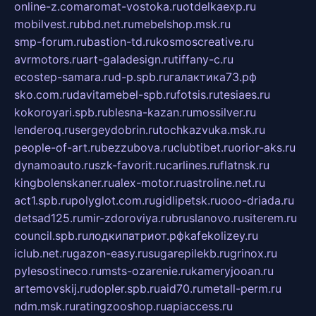
online-z.com
aromat-vostoka.ru
otdelkaexp.ru
mobilvest.ru
bbd.net.ru
mebelshop.msk.ru
smp-forum.ru
bastion-td.ru
kosmoscreative.ru
avrmotors.ru
art-galadesign.ru
tiffany-c.ru
ecostep-samara.ru
d-p.spb.ru
галактика73.рф
sko.com.ru
davitamebel-spb.ru
fotsis.ru
tesiaes.ru
kokoroyari.spb.ru
blesna-kazan.ru
mossilver.ru
lenderoq.ru
sergeydobrin.ru
tochkazvuka.msk.ru
people-of-art.ru
bezzubova.ru
clubtibet.ru
orior-aks.ru
dynamoauto.ru
szk-favorit.ru
carlines.ru
flatnsk.ru
kingbolenskaner.ru
alex-motor.ru
astroline.net.ru
act1.spb.ru
polyglot.com.ru
gidlipetsk.ru
ooo-driada.ru
detsad125.ru
mir-zdoroviya.ru
bruslanovo.ru
siterem.ru
council.spb.ru
лодкипатриот.рф
kafekolizey.ru
iclub.net.ru
gazon-easy.ru
sugarepilekb.ru
grinox.ru
pylesostineco.ru
msts-ozarenie.ru
kameryjooan.ru
artemovskij.ru
dopler.spb.ru
aid70.ru
metall-perm.ru
ndm.msk.ru
ratingzooshop.ru
apiaccess.ru