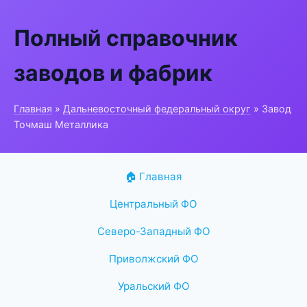
Полный справочник
заводов и фабрик
Главная
»
Дальневосточный федеральный округ
» Завод
Точмаш Металлика
🏠 Главная
Центральный ФО
Северо-Западный ФО
Приволжский ФО
Уральский ФО