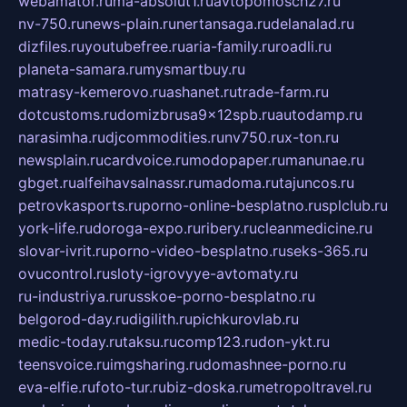
webamator.ru
ma-absolut1.ru
avtopomosch27.ru
nv-750.ru
news-plain.ru
nertansaga.ru
delanalad.ru
dizfiles.ru
youtubefree.ru
aria-family.ru
roadli.ru
planeta-samara.ru
mysmartbuy.ru
matrasy-kemerovo.ru
ashanet.ru
trade-farm.ru
dotcustoms.ru
domizbrusa9x12spb.ru
autodamp.ru
narasimha.ru
djcommodities.ru
nv750.ru
x-ton.ru
newsplain.ru
cardvoice.ru
modopaper.ru
manunae.ru
gbget.ru
alfeihavsalnassr.ru
madoma.ru
tajuncos.ru
petrovkasports.ru
porno-online-besplatno.ru
splclub.ru
york-life.ru
doroga-expo.ru
ribery.ru
cleanmedicine.ru
slovar-ivrit.ru
porno-video-besplatno.ru
seks-365.ru
ovucontrol.ru
sloty-igrovyye-avtomaty.ru
ru-industriya.ru
russkoe-porno-besplatno.ru
belgorod-day.ru
digilith.ru
pichkurovlab.ru
medic-today.ru
taksu.ru
comp123.ru
don-ykt.ru
teensvoice.ru
imgsharing.ru
domashnee-porno.ru
eva-elfie.ru
foto-tur.ru
biz-doska.ru
metropoltravel.ru