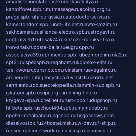
amadis-chocolate.ru
shkurki-karakulya.ru
kanotiforet.spb.ru
tutmassage.ru
ecolog.org.ru
praga.spb.ru
falcorussia.ru
autodoctorservis.ru
kamertondom.spb.ru
net-life.net.ru
avto-vozim.ru
sakhcamera.ru
alliance-electro.spb.ru
stroyavt.ru
controlweb1.ru
tdsak74.ru
kinzozo-ru.ru
kvotka.ru
iron-snab.ru
costa-bella.ru
eugrus.pp.ru
associaciya39.ru
primexpo.spb.ru
bezmorchin.ru
ia2.ru
cpt21.ru
ispecspb.ru
regahost.ru
kolosok-elita.ru
tae-kwon.ru
consrio.com.ru
insiam.ru
avegainfo.ru
archery161.ru
bigencyclica.ru
vlast16.ru
korru.net
sarmiento.spb.su
extelopedia.ru
lammin-suo.spb.ru
iskatour.spb.ru
snpi.org.ru
running-line.ru
krygeva-spa.ru
chel.net.ru
rust-loco.ru
dugshop.ru
hl-beta.spb.ru
school494.spb.ru
mymubaby.ru
epoha-metalband.ru
ngr.spb.ru
rusgosnews.com
dieselvostok.ru
24hostel.msk.ru
w-dev.ru
f-ship.ru
regsmi.ru
filmnetwork.ru
malinasp.ru
kinosvin.ru