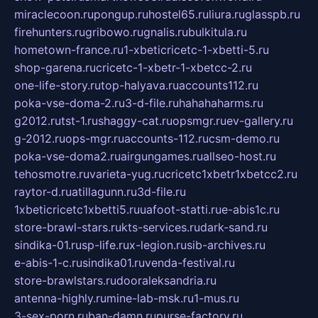
miraclecoon.ru
pongup.ru
hostel65.ru
liura.ru
glasspb.ru
firehunters.ru
gribowo.ru
gnalis.ru
bulkitula.ru
hometown-france.ru
1-xbeticricetc-1-xbetti-5.ru
shop-garena.ru
cricetc-1-xbetr-1-xbetcc-2.ru
one-life-story.ru
top-halyava.ru
accounts112.ru
poka-vse-doma-2.ru
3-d-file.ru
hahahaharms.ru
g2012.ru
tst-1.ru
shaggy-cat.ru
opsmgr.ru
ev-gallery.ru
g-2012.ru
ops-mgr.ru
accounts-112.ru
csm-demo.ru
poka-vse-doma2.ru
airgungames.ru
allseo-host.ru
tehosmotre.ru
varieta-yug.ru
cricetc1xbetr1xbetcc2.ru
raytor-d.ru
atillagunn.ru
3d-file.ru
1xbeticricetc1xbetti5.ru
uafoot-statti.ru
e-abis1c.ru
store-brawl-stars.ru
kts-services.ru
dark-sand.ru
sindika-01.ru
sp-life.ru
x-legion.ru
sib-archives.ru
e-abis-1-c.ru
sindika01.ru
venda-festival.ru
store-brawlstars.ru
dooraleksandria.ru
antenna-highly.ru
mine-lab-msk.ru
1-mus.ru
3-sex-porn.ru
ban-damn.ru
purse-factory.ru