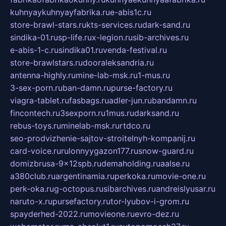
kuhnyaykuhnyayfabrika.ru
e-abis1c.ru
store-brawl-stars.ru
kts-services.ru
dark-sand.ru
sindika-01.ru
sp-life.ru
x-legion.ru
sib-archives.ru
e-abis-1-c.ru
sindika01.ru
venda-festival.ru
store-brawlstars.ru
dooraleksandria.ru
antenna-highly.ru
mine-lab-msk.ru
1-mus.ru
3-sex-porn.ru
ban-damn.ru
purse-factory.ru
viagra-tablet.ru
fasbags.ru
adler-jun.ru
bandamn.ru
fincontech.ru
3sexporn.ru
1mus.ru
darksand.ru
rebus-toys.ru
minelab-msk.ru
rtdco.ru
seo-prodvizhenie-sajtov-stroitelnyh-kompanij.ru
card-voice.ru
rulonnyygazon177.ru
snow-guard.ru
domizbrusa-9x12spb.ru
demaholding.ru
aalse.ru
a380club.ru
argentinamia.ru
perkoka.ru
movie-one.ru
perk-oka.ru
g-octopus.ru
sibarchives.ru
andreislyusar.ru
naruto-x.ru
pursefactory.ru
tor-lyubov-i-grom.ru
spayderhed-2022.ru
movieone.ru
evro-dez.ru