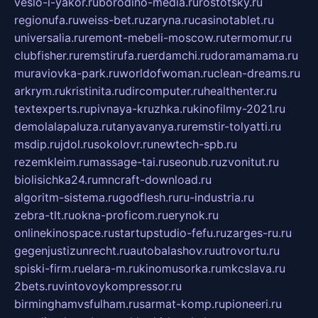
veslo-i-yakor.ru
borodino-media.ru
rostotsky.ru
regionufa.ru
weiss-bet.ru
zaryna.ru
casinotablet.ru
universalia.ru
remont-mebeli-moscow.ru
termomur.ru
clubfisher.ru
remstirufa.ru
erdamchi.ru
doramamama.ru
muraviovka-park.ru
worldofwoman.ru
clean-dreams.ru
arkrym.ru
kristinita.ru
dircomputer.ru
healthenter.ru
textexperts.ru
pivnaya-kruzhka.ru
kinofilmy-2021.ru
demolalapaluza.ru
tanyavanya.ru
remstir-tolyatti.ru
msdip.ru
jdol.ru
sokolovr.ru
newtech-spb.ru
rezemkleim.ru
massage-tai.ru
seonub.ru
zvonitut.ru
biolisichka24.ru
mncraft-download.ru
algoritm-sistema.ru
godflesh.ru
ru-industria.ru
zebra-tlt.ru
okna-proficom.ru
erynok.ru
onlinekinospace.ru
startupstudio-fefu.ru
zarges-ru.ru
gegenjustizunrecht.ru
autobalashov.ru
utrovortu.ru
spiski-firm.ru
elara-m.ru
kinomusorka.ru
mkcslava.ru
2bets.ru
vintovoykompressor.ru
birminghamvsfulham.ru
sarmat-komp.ru
pioneeri.ru