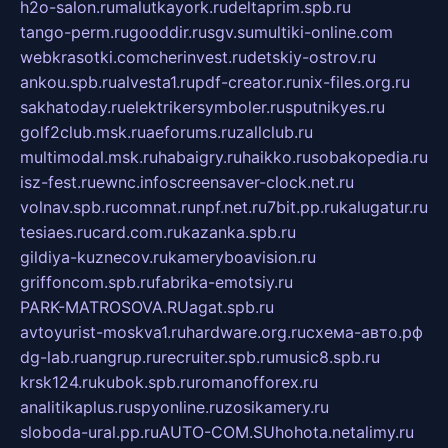
h2o-salon.ru
malutkayork.ru
deltaprim.spb.ru
tango-perm.ru
gooddir.ru
sgv.su
multiki-online.com
webkrasotki.com
cherinvest.ru
detskiy-ostrov.ru
ankou.spb.ru
alvesta1.ru
pdf-creator.ru
nix-files.org.ru
sakhatoday.ru
elektrikersymboler.ru
sputnikyes.ru
golf2club.msk.ru
aeforums.ru
zallclub.ru
multimodal.msk.ru
habaigry.ru
haikko.ru
sobakopedia.ru
isz-fest.ru
ewnc.info
screensaver-clock.net.ru
volnav.spb.ru
comnat.ru
npf.net.ru
7bit.pp.ru
kalugatur.ru
tesiaes.ru
card.com.ru
kazanka.spb.ru
gildiya-kuznecov.ru
kameryboavision.ru
griffoncom.spb.ru
fabrika-emotsiy.ru
PARK-MATROSOVA.RU
agat.spb.ru
avtoyurist-moskva1.ru
hardware.org.ru
схема-авто.рф
dg-lab.ru
angrup.ru
recruiter.spb.ru
music8.spb.ru
krsk124.ru
kubok.spb.ru
romanofforex.ru
analitikaplus.ru
spyonline.ru
zosikamery.ru
sloboda-ural.pp.ru
AUTO-COM.SU
hohota.net
alimy.ru