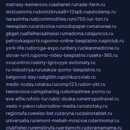
matrasy-kemerovo.ru
ashanet.ru
trade-farm.ru
dotcustoms.ru
domizbrusa9x12spb.ru
autodamp.ru
narasimha.ru
djcommodities.ru
nv750.ru
x-ton.ru
newsplain.ru
cardvoice.ru
modopaper.ru
manunae.ru
gbget.ru
alfeihavsalnassr.ru
madoma.ru
tajuncos.ru
petrovkasports.ru
porno-online-besplatno.ru
splclub.ru
york-life.ru
doroga-expo.ru
ribery.ru
cleanmedicine.ru
slovar-ivrit.ru
porno-video-besplatno.ru
seks-365.ru
ovucontrol.ru
sloty-igrovyye-avtomaty.ru
ru-industriya.ru
russkoe-porno-besplatno.ru
belgorod-day.ru
digilith.ru
pichkurovlab.ru
medic-today.ru
taksu.ru
comp123.ru
don-ykt.ru
teensvoice.ru
imgsharing.ru
domashnee-porno.ru
eva-elfie.ru
foto-tur.ru
biz-doska.ru
metropoltravel.ru
veslo-i-yakor.ru
borodino-media.ru
rostotsky.ru
regionufa.ru
weiss-bet.ru
zaryna.ru
casinotablet.ru
universalia.ru
remont-mebeli-moscow.ru
termomur.ru
clubfisher.ru
remstirufa.ru
erdamchi.ru
doramamama.ru