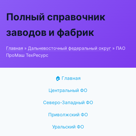
Полный справочник
заводов и фабрик
Главная
»
Дальневосточный федеральный округ
» ПАО
ПроМаш ТехРесурс
🏠 Главная
Центральный ФО
Северо-Западный ФО
Приволжский ФО
Уральский ФО