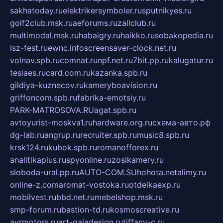
sakhatoday.ru
elektrikersymboler.ru
sputnikyes.ru
golf2club.msk.ru
aeforums.ru
zallclub.ru
multimodal.msk.ru
habaigry.ru
haikko.ru
sobakopedia.ru
isz-fest.ru
ewnc.info
screensaver-clock.net.ru
volnav.spb.ru
comnat.ru
npf.net.ru
7bit.pp.ru
kalugatur.ru
tesiaes.ru
card.com.ru
kazanka.spb.ru
gildiya-kuznecov.ru
kameryboavision.ru
griffoncom.spb.ru
fabrika-emotsiy.ru
PARK-MATROSOVA.RU
agat.spb.ru
avtoyurist-moskva1.ru
hardware.org.ru
схема-авто.рф
dg-lab.ru
angrup.ru
recruiter.spb.ru
music8.spb.ru
krsk124.ru
kubok.spb.ru
romanofforex.ru
analitikaplus.ru
spyonline.ru
zosikamery.ru
sloboda-ural.pp.ru
AUTO-COM.SU
hohota.net
alimy.ru
online-z.com
aromat-vostoka.ru
otdelkaexp.ru
mobilvest.ru
bbd.net.ru
mebelshop.msk.ru
smp-forum.ru
bastion-td.ru
kosmoscreative.ru
avrmotors.ru
art-galadesign.ru
tiffany-c.ru