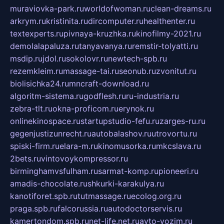
muraviovka-park.ru
worldofwoman.ru
clean-dreams.ru
arkrym.ru
kristinita.ru
dircomputer.ru
healthenter.ru
textexperts.ru
pivnaya-kruzhka.ru
kinofilmy-2021.ru
demolalapaluza.ru
tanyavanya.ru
remstir-tolyatti.ru
msdip.ru
jdol.ru
sokolovr.ru
newtech-spb.ru
rezemkleim.ru
massage-tai.ru
seonub.ru
zvonitut.ru
biolisichka24.ru
mncraft-download.ru
algoritm-sistema.ru
godflesh.ru
ru-industria.ru
zebra-tlt.ru
okna-proficom.ru
erynok.ru
onlinekinospace.ru
startupstudio-fefu.ru
zarges-ru.ru
gegenjustizunrecht.ru
autobalashov.ru
utrovortu.ru
spiski-firm.ru
elara-m.ru
kinomusorka.ru
mkcslava.ru
2bets.ru
vintovoykompressor.ru
birminghamvsfulham.ru
sarmat-komp.ru
pioneeri.ru
amadis-chocolate.ru
shkurki-karakulya.ru
kanotiforet.spb.ru
tutmassage.ru
ecolog.org.ru
praga.spb.ru
falcorussia.ru
autodoctorservis.ru
kamertondom.spb.ru
net-life.net.ru
avto-vozim.ru