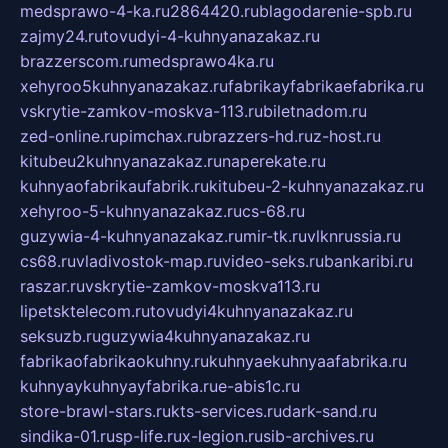
medsprawo-4-ka.ru
2864420.ru
blagodarenie-spb.ru
zajmy24.ru
tovudyi-4-kuhnyanazakaz.ru
brazzerscom.ru
medsprawo4ka.ru
xehyroo5kuhnyanazakaz.ru
fabrikayfabrikaefabrika.ru
vskrytie-zamkov-moskva-113.ru
biletnadom.ru
zed-online.ru
pimchax.ru
brazzers-hd.ru
z-host.ru
kitubeu2kuhnyanazakaz.ru
naperekate.ru
kuhnyaofabrikaufabrik.ru
kitubeu-2-kuhnyanazakaz.ru
xehyroo-5-kuhnyanazakaz.ru
cs-68.ru
guzywia-4-kuhnyanazakaz.ru
mir-tk.ru
vlknrussia.ru
cs68.ru
vladivostok-map.ru
video-seks.ru
bankaribi.ru
raszar.ru
vskrytie-zamkov-moskva113.ru
lipetsktelecom.ru
tovudyi4kuhnyanazakaz.ru
seksuzb.ru
guzywia4kuhnyanazakaz.ru
fabrikaofabrikaokuhny.ru
kuhnyaekuhnyaafabrika.ru
kuhnyaykuhnyayfabrika.ru
e-abis1c.ru
store-brawl-stars.ru
kts-services.ru
dark-sand.ru
sindika-01.ru
sp-life.ru
x-legion.ru
sib-archives.ru