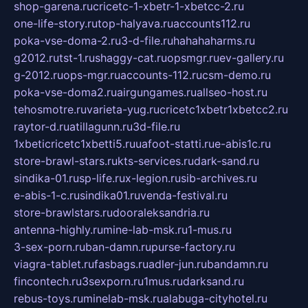
shop-garena.ru
cricetc-1-xbetr-1-xbetcc-2.ru
one-life-story.ru
top-halyava.ru
accounts112.ru
poka-vse-doma-2.ru
3-d-file.ru
hahahaharms.ru
g2012.ru
tst-1.ru
shaggy-cat.ru
opsmgr.ru
ev-gallery.ru
g-2012.ru
ops-mgr.ru
accounts-112.ru
csm-demo.ru
poka-vse-doma2.ru
airgungames.ru
allseo-host.ru
tehosmotre.ru
varieta-yug.ru
cricetc1xbetr1xbetcc2.ru
raytor-d.ru
atillagunn.ru
3d-file.ru
1xbeticricetc1xbetti5.ru
uafoot-statti.ru
e-abis1c.ru
store-brawl-stars.ru
kts-services.ru
dark-sand.ru
sindika-01.ru
sp-life.ru
x-legion.ru
sib-archives.ru
e-abis-1-c.ru
sindika01.ru
venda-festival.ru
store-brawlstars.ru
dooraleksandria.ru
antenna-highly.ru
mine-lab-msk.ru
1-mus.ru
3-sex-porn.ru
ban-damn.ru
purse-factory.ru
viagra-tablet.ru
fasbags.ru
adler-jun.ru
bandamn.ru
fincontech.ru
3sexporn.ru
1mus.ru
darksand.ru
rebus-toys.ru
minelab-msk.ru
alabuga-cityhotel.ru