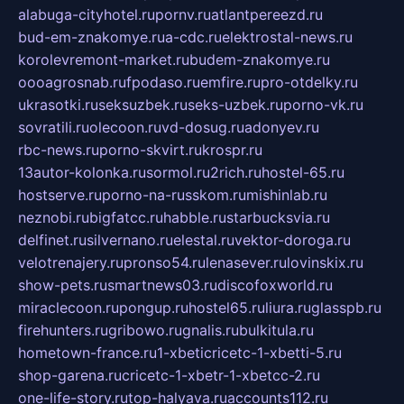
alabuga-cityhotel.ru
pornv.ru
atlantpereezd.ru
bud-em-znakomye.ru
a-cdc.ru
elektrostal-news.ru
korolevremont-market.ru
budem-znakomye.ru
oooagrosnab.ru
fpodaso.ru
emfire.ru
pro-otdelky.ru
ukrasotki.ru
seksuzbek.ru
seks-uzbek.ru
porno-vk.ru
sovratili.ru
olecoon.ru
vd-dosug.ru
adonyev.ru
rbc-news.ru
porno-skvirt.ru
krospr.ru
13autor-kolonka.ru
sormol.ru
2rich.ru
hostel-65.ru
hostserve.ru
porno-na-russkom.ru
mishinlab.ru
neznobi.ru
bigfatcc.ru
habble.ru
starbucksvia.ru
delfinet.ru
silvernano.ru
elestal.ru
vektor-doroga.ru
velotrenajery.ru
pronso54.ru
lenasever.ru
lovinskix.ru
show-pets.ru
smartnews03.ru
discofoxworld.ru
miraclecoon.ru
pongup.ru
hostel65.ru
liura.ru
glasspb.ru
firehunters.ru
gribowo.ru
gnalis.ru
bulkitula.ru
hometown-france.ru
1-xbeticricetc-1-xbetti-5.ru
shop-garena.ru
cricetc-1-xbetr-1-xbetcc-2.ru
one-life-story.ru
top-halyava.ru
accounts112.ru