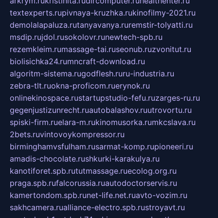
arkrym.ru
kristinita.ru
dircomputer.ru
healthenter.ru
textexperts.ru
pivnaya-kruzhka.ru
kinofilmy-2021.ru
demolalapaluza.ru
tanyavanya.ru
remstir-tolyatti.ru
msdip.ru
jdol.ru
sokolovr.ru
newtech-spb.ru
rezemkleim.ru
massage-tai.ru
seonub.ru
zvonitut.ru
biolisichka24.ru
mncraft-download.ru
algoritm-sistema.ru
godflesh.ru
ru-industria.ru
zebra-tlt.ru
okna-proficom.ru
erynok.ru
onlinekinospace.ru
startupstudio-fefu.ru
zarges-ru.ru
gegenjustizunrecht.ru
autobalashov.ru
utrovortu.ru
spiski-firm.ru
elara-m.ru
kinomusorka.ru
mkcslava.ru
2bets.ru
vintovoykompressor.ru
birminghamvsfulham.ru
sarmat-komp.ru
pioneeri.ru
amadis-chocolate.ru
shkurki-karakulya.ru
kanotiforet.spb.ru
tutmassage.ru
ecolog.org.ru
praga.spb.ru
falcorussia.ru
autodoctorservis.ru
kamertondom.spb.ru
net-life.net.ru
avto-vozim.ru
sakhcamera.ru
alliance-electro.spb.ru
stroyavt.ru