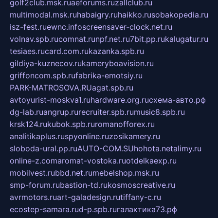
golf2club.msk.ru
aeforums.ru
zallclub.ru
multimodal.msk.ru
habaigry.ru
haikko.ru
sobakopedia.ru
isz-fest.ru
ewnc.info
screensaver-clock.net.ru
volnav.spb.ru
comnat.ru
npf.net.ru
7bit.pp.ru
kalugatur.ru
tesiaes.ru
card.com.ru
kazanka.spb.ru
gildiya-kuznecov.ru
kameryboavision.ru
griffoncom.spb.ru
fabrika-emotsiy.ru
PARK-MATROSOVA.RU
agat.spb.ru
avtoyurist-moskva1.ru
hardware.org.ru
схема-авто.рф
dg-lab.ru
angrup.ru
recruiter.spb.ru
music8.spb.ru
krsk124.ru
kubok.spb.ru
romanofforex.ru
analitikaplus.ru
spyonline.ru
zosikamery.ru
sloboda-ural.pp.ru
AUTO-COM.SU
hohota.net
alimy.ru
online-z.com
aromat-vostoka.ru
otdelkaexp.ru
mobilvest.ru
bbd.net.ru
mebelshop.msk.ru
smp-forum.ru
bastion-td.ru
kosmoscreative.ru
avrmotors.ru
art-galadesign.ru
tiffany-c.ru
ecostep-samara.ru
d-p.spb.ru
галактика73.рф