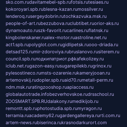
sko.com.ru
davitamebel-spb.ru
fotsis.ru
tesiaes.ru
kokoroyari.spb.ru
blesna-kazan.ru
mossilver.ru
lenderoq.ru
sergeydobrin.ru
tochkazvuka.msk.ru
people-of-art.ru
bezzubova.ru
clubtibet.ru
orior-aks.ru
dynamoauto.ru
szk-favorit.ru
carlines.ru
flatnsk.ru
kingbolenskaner.ru
alex-motor.ru
astroline.net.ru
act1.spb.ru
polyglot.com.ru
gidlipetsk.ru
ooo-driada.ru
detsad125.ru
mir-zdoroviya.ru
bruslanovo.ru
siterem.ru
council.spb.ru
лодкипатриот.рф
kafekolizey.ru
iclub.net.ru
gazon-easy.ru
sugarepilekb.ru
grinox.ru
pylesostineco.ru
msts-ozarenie.ru
kameryjooan.ru
artemovskij.ru
dopler.spb.ru
aid70.ru
metall-perm.ru
ndm.msk.ru
ratingzooshop.ru
apiaccess.ru
globalautotrade.info
bezverhovskoe.ru
drsschool.ru
ZOOSMART.SPB.RU
dalakony.ru
medikijob.ru
remontt.spb.ru
photostudia.spb.ru
myragon.ru
terramia.ru
academy62.ru
gardengallereya.ru
rti.com.ru
artem-news.ru
biserinca.ru
krasnodarkurort.com