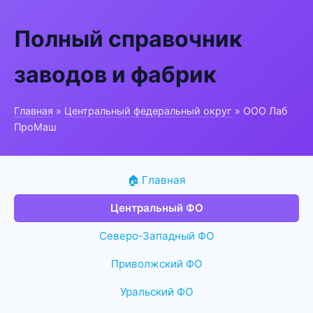
Полный справочник
заводов и фабрик
Главная
»
Центральный федеральный округ
» ООО Лаб
ПроМаш
🏠 Главная
Центральный ФО
Северо-Западный ФО
Приволжский ФО
Уральский ФО