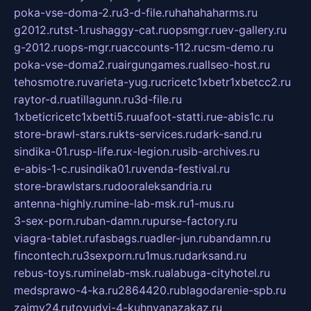
poka-vse-doma-2.ru
3-d-file.ru
hahahaharms.ru
g2012.ru
tst-1.ru
shaggy-cat.ru
opsmgr.ru
ev-gallery.ru
g-2012.ru
ops-mgr.ru
accounts-112.ru
csm-demo.ru
poka-vse-doma2.ru
airgungames.ru
allseo-host.ru
tehosmotre.ru
varieta-yug.ru
cricetc1xbetr1xbetcc2.ru
raytor-d.ru
atillagunn.ru
3d-file.ru
1xbeticricetc1xbetti5.ru
uafoot-statti.ru
e-abis1c.ru
store-brawl-stars.ru
kts-services.ru
dark-sand.ru
sindika-01.ru
sp-life.ru
x-legion.ru
sib-archives.ru
e-abis-1-c.ru
sindika01.ru
venda-festival.ru
store-brawlstars.ru
dooraleksandria.ru
antenna-highly.ru
mine-lab-msk.ru
1-mus.ru
3-sex-porn.ru
ban-damn.ru
purse-factory.ru
viagra-tablet.ru
fasbags.ru
adler-jun.ru
bandamn.ru
fincontech.ru
3sexporn.ru
1mus.ru
darksand.ru
rebus-toys.ru
minelab-msk.ru
alabuga-cityhotel.ru
medsprawo-4-ka.ru
2864420.ru
blagodarenie-spb.ru
zajmy24.ru
tovudyi-4-kuhnyanazakaz.ru