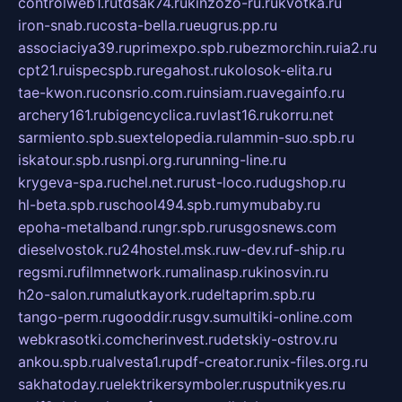
controlweb1.ru
tdsak74.ru
kinzozo-ru.ru
kvotka.ru
iron-snab.ru
costa-bella.ru
eugrus.pp.ru
associaciya39.ru
primexpo.spb.ru
bezmorchin.ru
ia2.ru
cpt21.ru
ispecspb.ru
regahost.ru
kolosok-elita.ru
tae-kwon.ru
consrio.com.ru
insiam.ru
avegainfo.ru
archery161.ru
bigencyclica.ru
vlast16.ru
korru.net
sarmiento.spb.su
extelopedia.ru
lammin-suo.spb.ru
iskatour.spb.ru
snpi.org.ru
running-line.ru
krygeva-spa.ru
chel.net.ru
rust-loco.ru
dugshop.ru
hl-beta.spb.ru
school494.spb.ru
mymubaby.ru
epoha-metalband.ru
ngr.spb.ru
rusgosnews.com
dieselvostok.ru
24hostel.msk.ru
w-dev.ru
f-ship.ru
regsmi.ru
filmnetwork.ru
malinasp.ru
kinosvin.ru
h2o-salon.ru
malutkayork.ru
deltaprim.spb.ru
tango-perm.ru
gooddir.ru
sgv.su
multiki-online.com
webkrasotki.com
cherinvest.ru
detskiy-ostrov.ru
ankou.spb.ru
alvesta1.ru
pdf-creator.ru
nix-files.org.ru
sakhatoday.ru
elektrikersymboler.ru
sputnikyes.ru