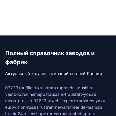
Полный справочник заводов и
фабрик
Актуальный каталог компаний по всей России
03223.ru
ufille.ru
krasotata.ru
prazdnikdushi.ru
veetbox.ru
cinemapost.ru
ciam-fr.ru
kraft-you.ru
mega-press.ru
03223.ru
web-explore.ru
rastenuya.ru
eurovision-russia.ru
strah-news.ru
freeride-team.ru
itrack-24.ru
sexshopexpress.ru
autostudiopro.ru