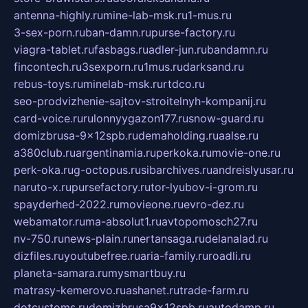
antenna-highly.ru
mine-lab-msk.ru
1-mus.ru
3-sex-porn.ru
ban-damn.ru
purse-factory.ru
viagra-tablet.ru
fasbags.ru
adler-jun.ru
bandamn.ru
fincontech.ru
3sexporn.ru
1mus.ru
darksand.ru
rebus-toys.ru
minelab-msk.ru
rtdco.ru
seo-prodvizhenie-sajtov-stroitelnyh-kompanij.ru
card-voice.ru
rulonnyygazon177.ru
snow-guard.ru
domizbrusa-9x12spb.ru
demaholding.ru
aalse.ru
a380club.ru
argentinamia.ru
perkoka.ru
movie-one.ru
perk-oka.ru
g-octopus.ru
sibarchives.ru
andreislyusar.ru
naruto-x.ru
pursefactory.ru
tor-lyubov-i-grom.ru
spayderhed-2022.ru
movieone.ru
evro-dez.ru
webamator.ru
ma-absolut1.ru
avtopomosch27.ru
nv-750.ru
news-plain.ru
nertansaga.ru
delanalad.ru
dizfiles.ru
youtubefree.ru
aria-family.ru
roadli.ru
planeta-samara.ru
mysmartbuy.ru
matrasy-kemerovo.ru
ashanet.ru
trade-farm.ru
dotcustoms.ru
domizbrusa9x12spb.ru
autodamp.ru