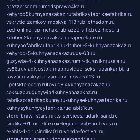
brazzerscom.ru
medsprawo4ka.ru
xehyroo5kuhnyanazakaz.ru
fabrikayfabrikaefabrika.ru
vskrytie-zamkov-moskva-113.ru
biletnadom.ru
zed-online.ru
pimchax.ru
brazzers-hd.ru
z-host.ru
kitubeu2kuhnyanazakaz.ru
naperekate.ru
kuhnyaofabrikaufabrik.ru
kitubeu-2-kuhnyanazakaz.ru
xehyroo-5-kuhnyanazakaz.ru
cs-68.ru
guzywia-4-kuhnyanazakaz.ru
mir-tk.ru
vlknrussia.ru
cs68.ru
vladivostok-map.ru
video-seks.ru
bankaribi.ru
raszar.ru
vskrytie-zamkov-moskva113.ru
lipetsktelecom.ru
tovudyi4kuhnyanazakaz.ru
seksuzb.ru
guzywia4kuhnyanazakaz.ru
fabrikaofabrikaokuhny.ru
kuhnyaekuhnyaafabrika.ru
kuhnyaykuhnyayfabrika.ru
e-abis1c.ru
store-brawl-stars.ru
kts-services.ru
dark-sand.ru
sindika-01.ru
sp-life.ru
x-legion.ru
sib-archives.ru
e-abis-1-c.ru
sindika01.ru
venda-festival.ru
store-brawlstars.ru
dooraleksandria.ru