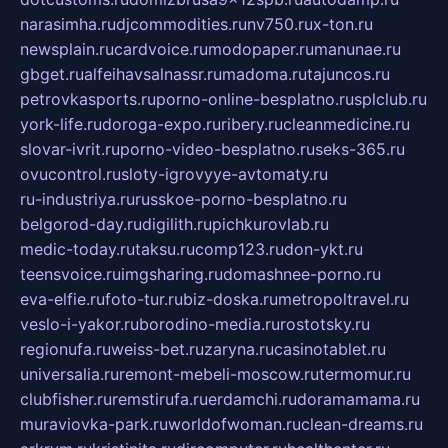
narasimha.ru
djcommodities.ru
nv750.ru
x-ton.ru
newsplain.ru
cardvoice.ru
modopaper.ru
manunae.ru
gbget.ru
alfeihavsalnassr.ru
madoma.ru
tajuncos.ru
petrovkasports.ru
porno-online-besplatno.ru
splclub.ru
york-life.ru
doroga-expo.ru
ribery.ru
cleanmedicine.ru
slovar-ivrit.ru
porno-video-besplatno.ru
seks-365.ru
ovucontrol.ru
sloty-igrovyye-avtomaty.ru
ru-industriya.ru
russkoe-porno-besplatno.ru
belgorod-day.ru
digilith.ru
pichkurovlab.ru
medic-today.ru
taksu.ru
comp123.ru
don-ykt.ru
teensvoice.ru
imgsharing.ru
domashnee-porno.ru
eva-elfie.ru
foto-tur.ru
biz-doska.ru
metropoltravel.ru
veslo-i-yakor.ru
borodino-media.ru
rostotsky.ru
regionufa.ru
weiss-bet.ru
zaryna.ru
casinotablet.ru
universalia.ru
remont-mebeli-moscow.ru
termomur.ru
clubfisher.ru
remstirufa.ru
erdamchi.ru
doramamama.ru
muraviovka-park.ru
worldofwoman.ru
clean-dreams.ru