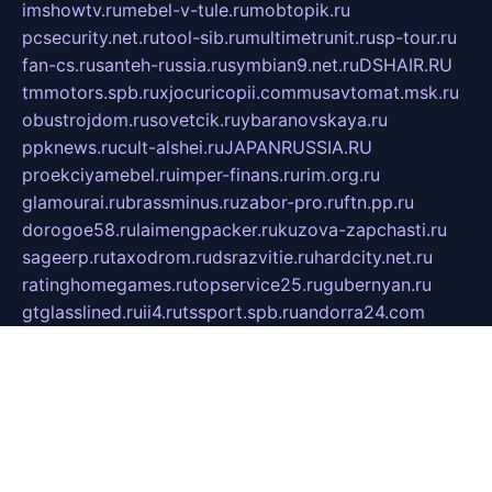
imshowtv.ru
mebel-v-tule.ru
mobtopik.ru
pcsecurity.net.ru
tool-sib.ru
multimetrunit.ru
sp-tour.ru
fan-cs.ru
santeh-russia.ru
symbian9.net.ru
DSHAIR.RU
tmmotors.spb.ru
xjocuricopii.com
musavtomat.msk.ru
obustrojdom.ru
sovetcik.ru
ybaranovskaya.ru
ppknews.ru
cult-alshei.ru
JAPANRUSSIA.RU
proekciyamebel.ru
imper-finans.ru
rim.org.ru
glamourai.ru
brassminus.ru
zabor-pro.ru
ftn.pp.ru
dorogoe58.ru
laimengpacker.ru
kuzova-zapchasti.ru
sageerp.ru
taxodrom.ru
dsrazvitie.ru
hardcity.net.ru
ratinghomegames.ru
topservice25.ru
gubernyan.ru
gtglasslined.ru
ii4.ru
tssport.spb.ru
andorra24.com
blackwallstreet.ru
oboimos.ru
optim-doors.com.ru
ikuch.ru
nycr.org.ru
npa21.ru
vremya-ch.spb.ru
desert000.ru
ivtorgi.ru
ifiori.ru
catalog-statei.ru
dcv.org.ru
spetsmaster174.ru
ipkameryhiseeu.ru
dum26.ru
ruspol.spb.ru
fr-opendp.ru
kam-solnyshko.ru
cheyenne-arapaho.ru
sevzapmetal.spb.ru